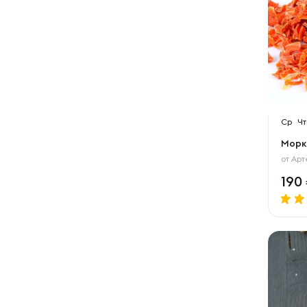
Ср
Чт
Морк
от
Арт
190