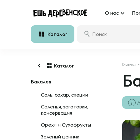
О нас
По
Каталог
Главная
Каталог
Б
Бакалея
Соль, сахар, специи
Д
Соленья, заготовки,
консервация
Орехи и Сухофрукты
Зеленый ценник