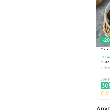
-2
Ср
Чт
Подхо
% Ха
от
Еле
379
30
Друг