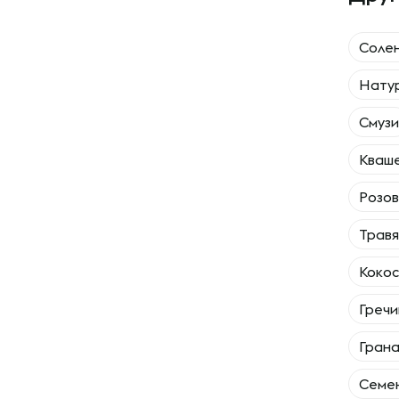
Солен
Натур
Смузи
Кваше
Розов
Травя
Кокос
Гречи
Грана
Семен