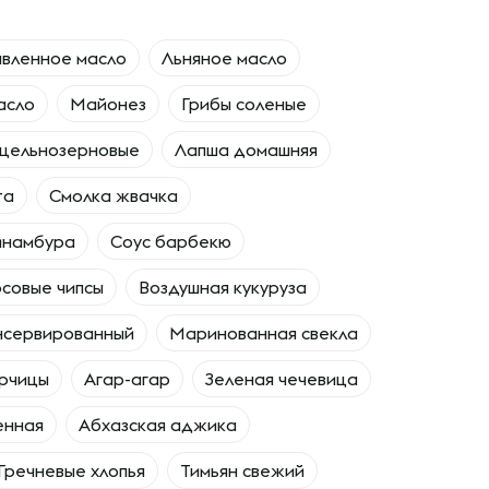
вленное масло
Льняное масло
асло
Майонез
Грибы соленые
цельнозерновые
Лапша домашняя
та
Смолка жвачка
инамбура
Соус барбекю
совые чипсы
Воздушная кукуруза
нсервированный
Маринованная свекла
орчицы
Агар-агар
Зеленая чечевица
енная
Абхазская аджика
Гречневые хлопья
Тимьян свежий