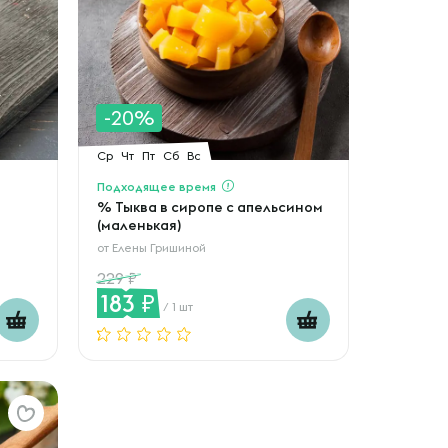
-20%
Ср
Чт
Пт
Сб
Вс
Подходящее время
% Тыква в сиропе с апельсином
(маленькая)
от
Елены Гришиной
229
183
/ 1 шт