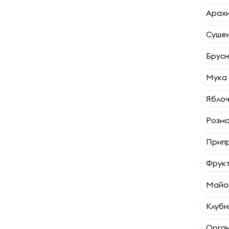
Арахи
Сушен
Брусн
Мука 
Яблоч
Розма
Припр
Фрукт
Майо
Клубн
Орган