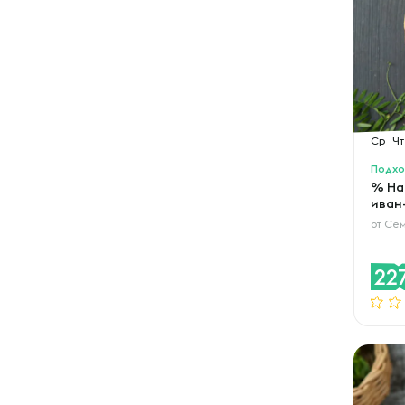
Ср
Чт
Подхо
% На
иван
от
Сем
22