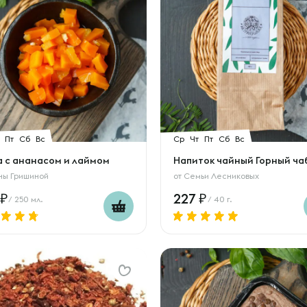
Пт
Сб
Вс
Ср
Чт
Пт
Сб
Вс
а с ананасом и лаймом
Напиток чайный Горный ча
ны Гришиной
от
Семьи Лесниковых
227
/ 250 мл.
/ 40 г.