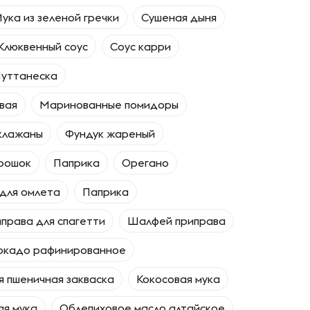
ука из зеленой гречки
Сушеная дыня
Клюквенный соус
Соус карри
уттанеска
вая
Маринованные помидоры
клажаны
Фундук жареный
орошок
Паприка
Орегано
для омлета
Паприка
права для спагетти
Шалфей приправа
окадо рафинированное
 пшеничная закваска
Кокосовая мука
ая мука
Облепиховое масло алтайское