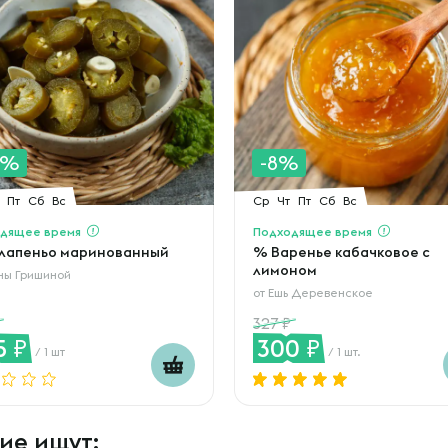
0%
-8%
Пт
Сб
Вс
Ср
Чт
Пт
Сб
Вс
дящее время
Подходящее время
лапеньо маринованный
% Варенье кабачковое с
лимоном
ны Гришиной
от
Ешь Деревенское
327
5
300
/ 1 шт
/ 1 шт.
ие ищут: