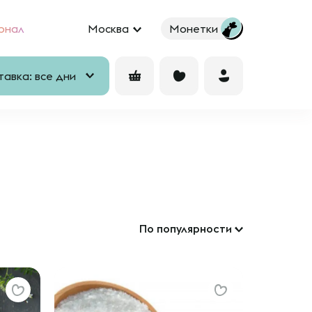
рнал
Москва
Монетки
авка: все дни
По популярности