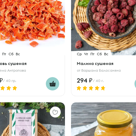
Пт
Сб
Вс
Ср
Чт
Пт
Сб
Вс
овь сушеная
Малина сушеная
ема Антропова
от
Варшама Баласаняна
294
/ 40 гр.
/ 40 г.