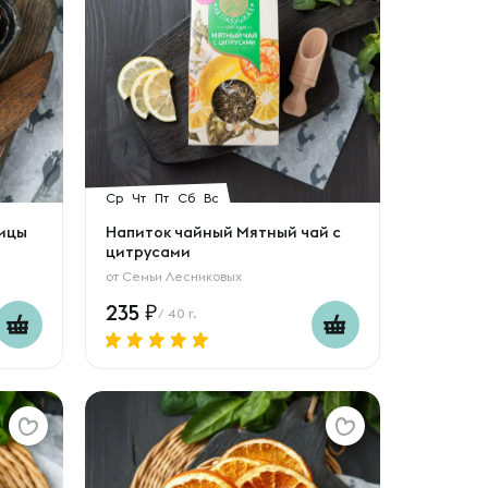
Ср
Чт
Пт
Сб
Вс
вицы
Напиток чайный Мятный чай с
цитрусами
от
Семьи Лесниковых
235
/ 40 г.