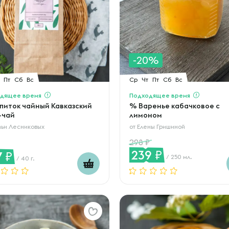
-20%
Пт
Сб
Вс
Ср
Чт
Пт
Сб
Вс
дящее время
Подходящее время
питок чайный Кавказский
% Варенье кабачковое с
-чай
лимоном
ьи Лесниковых
от
Елены Гришиной
298
239
7
/ 250 мл.
/ 40 г.