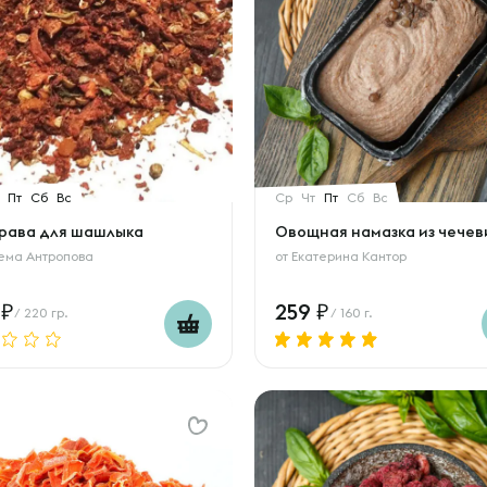
Пт
Сб
Вс
Ср
Чт
Пт
Сб
Вс
рава для шашлыка
Овощная намазка из чече
ема Антропова
от
Екатерина Кантор
9
259
/ 220 гр.
/ 160 г.