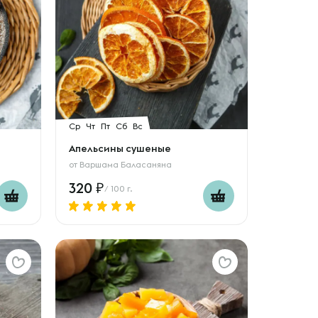
Ср
Чт
Пт
Сб
Вс
Апельсины сушеные
от
Варшама Баласаняна
320
/ 100 г.