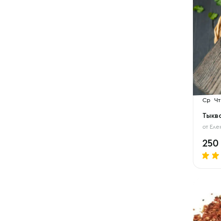
Ср
Чт
Тыкв
от
Еле
250