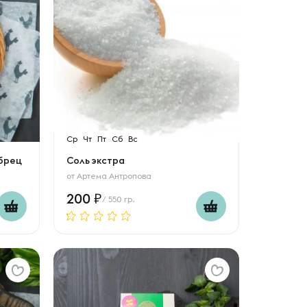
Ср
Чт
Пт
Сб
Вс
брец
Соль экстра
от
Артема Антропова
200
/ 550 гр.