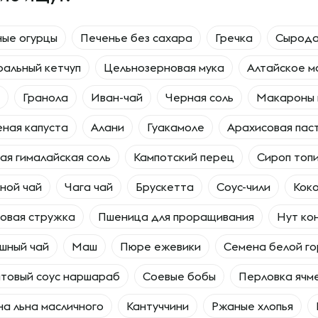
ые огурцы
Печенье без сахара
Гречка
Сырода
альный кетчуп
Цельнозерновая мука
Алтайское м
Гранола
Иван-чай
Черная соль
Макароны 
ная капуста
Алани
Гуакамоле
Арахисовая пас
ая гималайская соль
Кампотский перец
Сироп топ
ной чай
Чага чай
Брускетта
Соус-чили
Коко
овая стружка
Пшеница для проращивания
Нут ко
шный чай
Маш
Пюре ежевики
Семена белой г
товый соус наршараб
Соевые бобы
Перловка ячм
а льна масличного
Кантуччини
Ржаные хлопья