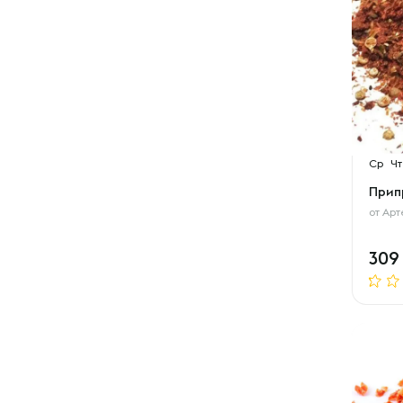
Ср
Чт
Прип
от
Арт
30