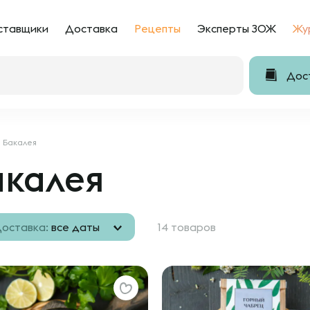
ставщики
Доставка
Рецепты
Эксперты ЗОЖ
Жу
Дост
Бакалея
акалея
оставка:
все даты
14 товаров