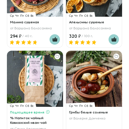
Ср
Чт
Пт
Сб
Вс
Ср
Чт
Пт
Сб
Вс
Малина сушеная
Апельсины сушеные
от
Варшама Баласаняна
от
Варшама Баласаняна
294
320
/ 40 г.
/ 100 г.
Ср
Чт
Пт
Сб
Вс
Ср
Чт
Пт
Сб
Вс
Подходящее время
Грибы белые соленые
% Напиток чайный
от
Валерия Донченко
Кавказский иван-чай
от
Семьи Лесниковых