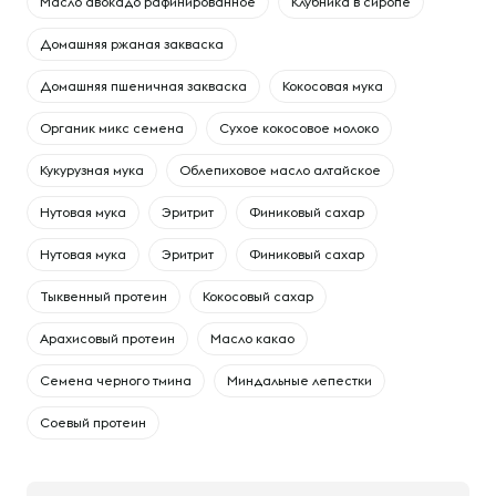
Масло авокадо рафинированное
Клубника в сиропе
Домашняя ржаная закваска
Домашняя пшеничная закваска
Кокосовая мука
Органик микс семена
Сухое кокосовое молоко
Кукурузная мука
Облепиховое масло алтайское
Нутовая мука
Эритрит
Финиковый сахар
Нутовая мука
Эритрит
Финиковый сахар
Тыквенный протеин
Кокосовый сахар
Арахисовый протеин
Масло какао
Семена черного тмина
Миндальные лепестки
Соевый протеин