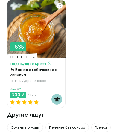
-8%
Ср
Чт
Пт
Сб
Вс
Подходящее время
% Варенье кабачковое с
лимоном
от
Ешь Деревенское
327
300
/ 1 шт.
Другие ищут:
Соленые огурцы
Печенье без сахара
Гречка