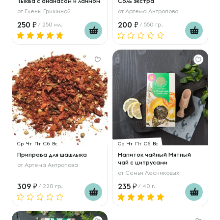
Тыква с ананасом и лаймом
Соль экстра
от
Елены Гришиной
от
Артема Антропова
250
200
/ 250 мл.
/ 550 гр.
Ср
Чт
Пт
Сб
Вс
Ср
Чт
Пт
Сб
Вс
Приправа для шашлыка
Напиток чайный Мятный
чай с цитрусами
от
Артема Антропова
от
Семьи Лесниковых
309
235
/ 220 гр.
/ 40 г.