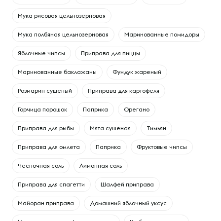
Мука рисовая цельнозерновая
Мука полбяная цельнозерновая
Маринованные помидоры
Яблочные чипсы
Приправа для пиццы
Маринованные баклажаны
Фундук жареный
Розмарин сушеный
Приправа для картофеля
Горчица порошок
Паприка
Орегано
Приправа для рыбы
Мята сушеная
Тимьян
Приправа для омлета
Паприка
Фруктовые чипсы
Чесночная соль
Лимонная соль
Приправа для спагетти
Шалфей приправа
Майоран приправа
Домашний яблочный уксус