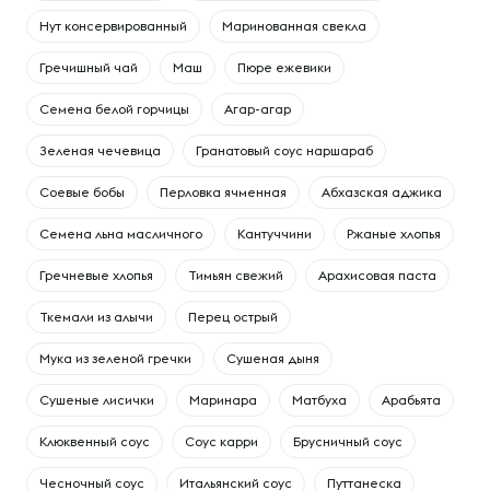
Нут консервированный
Маринованная свекла
Гречишный чай
Маш
Пюре ежевики
Семена белой горчицы
Агар-агар
Зеленая чечевица
Гранатовый соус наршараб
Соевые бобы
Перловка ячменная
Абхазская аджика
Семена льна масличного
Кантуччини
Ржаные хлопья
Гречневые хлопья
Тимьян свежий
Арахисовая паста
Ткемали из алычи
Перец острый
Мука из зеленой гречки
Сушеная дыня
Сушеные лисички
Маринара
Матбуха
Арабьята
Клюквенный соус
Соус карри
Брусничный соус
Чесночный соус
Итальянский соус
Путтанеска