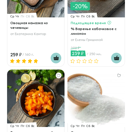
-20%
Ср
Чт
Пт
Сб
Вс
Ср
Чт
Пт
Сб
Вс
Овощная намазка из
Подходящее время
чечевицы
% Варенье кабачковое с
лимоном
от
Екатерина Кантор
от
Елены Гришиной
298
239
259
/ 250 мл.
/ 160 г.
Ср
Чт
Пт
Сб
Вс
Ср
Чт
Пт
Сб
Вс