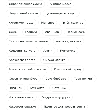
Сыродавленное масло
Льняное масло
Натуральный кетчуп
Цельнозерновая мука
Алтайское масло
Майонез
Грибы соленые
Смузи
Гранола
Иван-чай
Черная соль
Макароны цельнозерновые
Лапша домашняя
Квашеная капуста
Алани
Гуакамоле
Арахисовая паста
Смолка жвачка
Розовая гималайская соль
Кампотский перец
Сироп топинамбура
Соус барбекю
Травяной чай
Чага чай
Брускетта
Соус-чили
Кокосовые чипсы
Воздушная кукуруза
Кокосовая стружка
Пшеница для проращивания