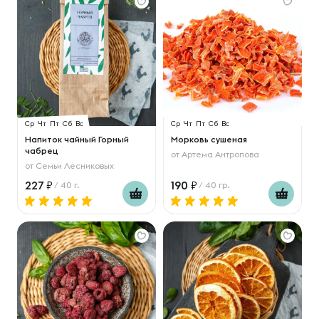
Ср
Чт
Пт
Сб
Вс
Ср
Чт
Пт
Сб
Вс
Напиток чайный Горный
Морковь сушеная
чабрец
от
Артема Антропова
от
Семьи Лесниковых
227
190
/ 40 г.
/ 40 гр.