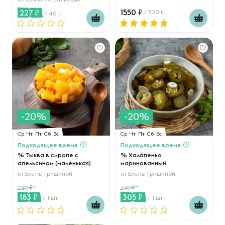
1550
227
/ 500 г.
/ 40 г.
-20%
-20%
Ср
Чт
Пт
Сб
Вс
Ср
Чт
Пт
Сб
Вс
Подходящее время
Подходящее время
% Тыква в сиропе с
% Халапеньо
апельсином (маленькая)
маринованный
от
Елены Гришиной
от
Елены Гришиной
229
379
183
305
/ 1 шт
/ 1 шт