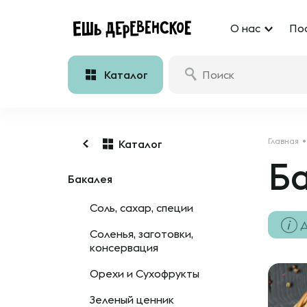
О нас
По
Каталог
Главная
Каталог
Б
Бакалея
Соль, сахар, специи
Д
Соленья, заготовки,
консервация
Орехи и Сухофрукты
Зеленый ценник