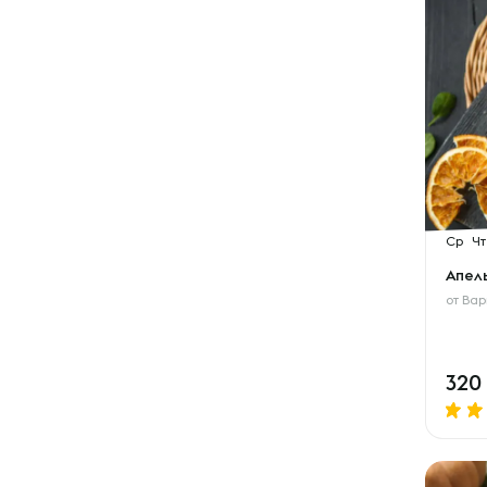
Ср
Чт
Апел
от
Вар
320