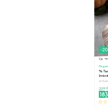
-2
Ср
Чт
Подхо
% Ты
(мал
от
Еле
229
18