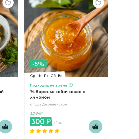
-8%
Ср
Чт
Пт
Сб
Вс
Подходящее время
ый
% Варенье кабачковое с
лимоном
от
Ешь Деревенское
327
300
/ 1 шт.