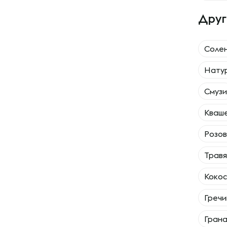
Друг
Солен
Натур
Смузи
Кваше
Розов
Травя
Кокос
Гречи
Грана