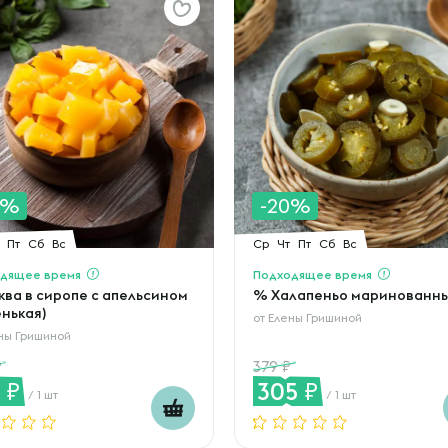
0%
-20%
Пт
Сб
Вс
Ср
Чт
Пт
Сб
Вс
дящее время
Подходящее время
ква в сиропе с апельсином
% Халапеньо маринованн
енькая)
от
Елены Гришиной
ны Гришиной
379
3
305
/ 1 шт
/ 1 шт