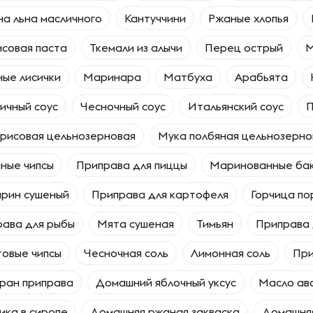
а льна масличного
Кантуччини
Ржаные хлопья
совая паста
Ткемали из алычи
Перец острый
М
ые лисички
Маринара
Матбуха
Арабьята
ичный соус
Чесночный соус
Итальянский соус
П
рисовая цельнозерновая
Мука полбяная цельнозерно
ные чипсы
Приправа для пиццы
Маринованные ба
рин сушеный
Приправа для картофеля
Горчица п
ава для рыбы
Мята сушеная
Тимьян
Приправа 
овые чипсы
Чесночная соль
Лимонная соль
При
ран приправа
Домашний яблочный уксус
Масло ав
ика в сиропе
Домашняя ржаная закваска
Домашняя