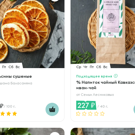
Пт
Сб
Вс
Ср
Чт
Пт
Сб
Вс
ьсины сушеные
Подходящее время
% Напиток чайный Кавказс
шама Баласаняна
иван-чай
от
Семьи Лесниковых
227
/ 100 г.
/ 40 г.