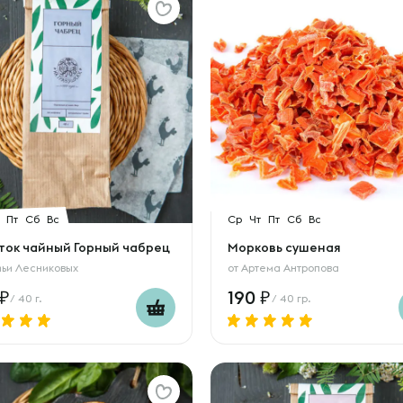
Пт
Сб
Вс
Ср
Чт
Пт
Сб
Вс
ток чайный Горный чабрец
Морковь сушеная
ьи Лесниковых
от
Артема Антропова
190
/ 40 г.
/ 40 гр.