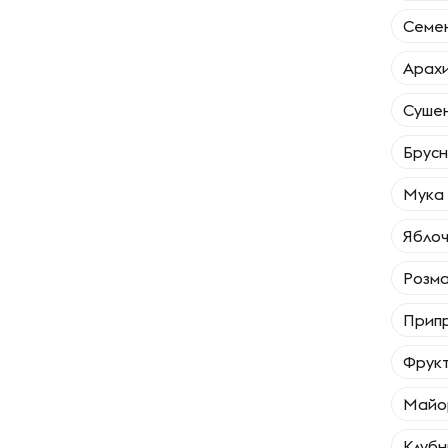
Семен
Арахи
Сушен
Брусн
Мука 
Яблоч
Розма
Припр
Фрукт
Майо
Клубн