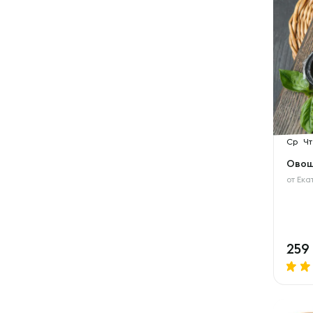
Ср
Чт
Овощ
от
Ека
259