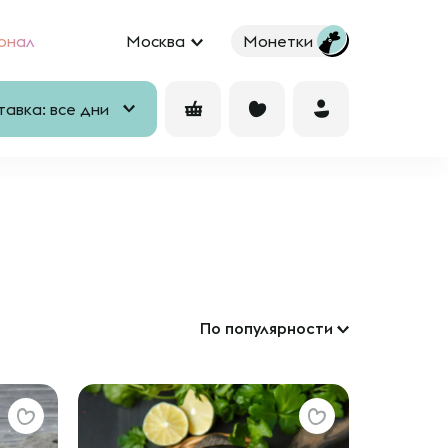
рнал
Москва
Монетки
авка: все дни
По популярности