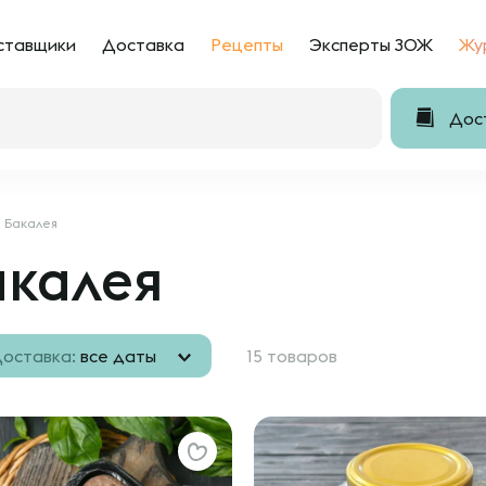
ставщики
Доставка
Рецепты
Эксперты ЗОЖ
Жу
Дост
Бакалея
акалея
оставка:
все даты
15 товаров