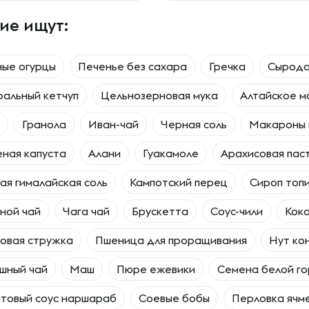
ие ищут:
ые огурцы
Печенье без сахара
Гречка
Сырода
альный кетчуп
Цельнозерновая мука
Алтайское м
Гранола
Иван-чай
Черная соль
Макароны 
ная капуста
Алани
Гуакамоле
Арахисовая пас
ая гималайская соль
Кампотский перец
Сироп топ
ной чай
Чага чай
Брускетта
Соус-чили
Коко
овая стружка
Пшеница для проращивания
Нут ко
шный чай
Маш
Пюре ежевики
Семена белой г
товый соус наршараб
Соевые бобы
Перловка ячм