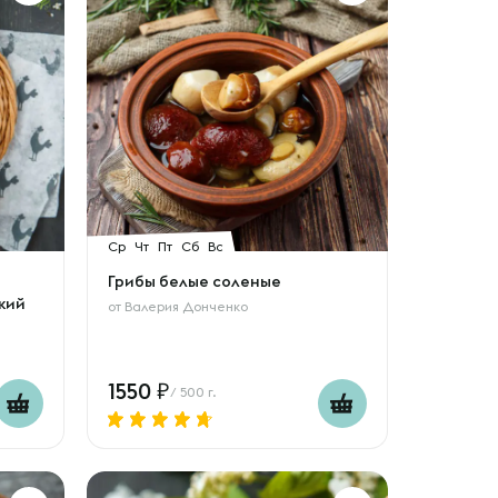
Ср
Чт
Пт
Сб
Вс
Грибы белые соленые
кий
от
Валерия Донченко
1550
/ 500 г.