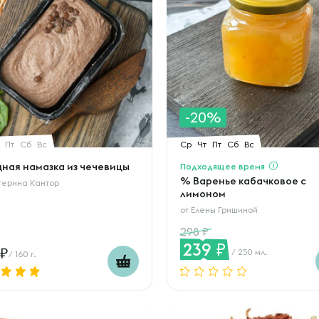
-20%
Пт
Сб
Вс
Ср
Чт
Пт
Сб
Вс
ная намазка из чечевицы
Подходящее время
% Варенье кабачковое с
терина Кантор
лимоном
от
Елены Гришиной
298
239
/ 250 мл.
/ 160 г.