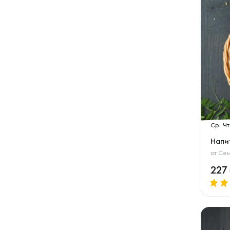
Ср
Чт
Напи
от
Сем
227