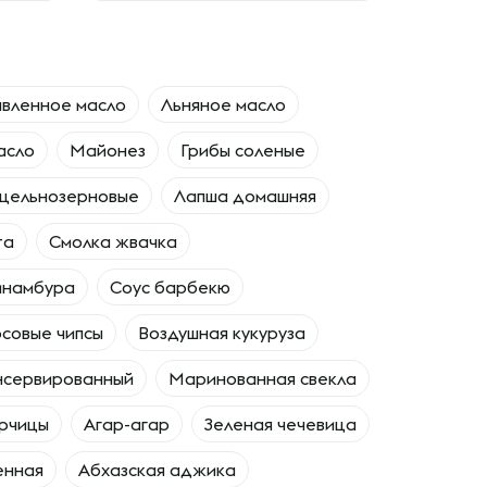
вленное масло
Льняное масло
асло
Майонез
Грибы соленые
цельнозерновые
Лапша домашняя
та
Смолка жвачка
инамбура
Соус барбекю
совые чипсы
Воздушная кукуруза
нсервированный
Маринованная свекла
орчицы
Агар-агар
Зеленая чечевица
енная
Абхазская аджика