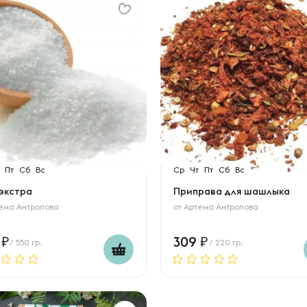
Пт
Сб
Вс
Ср
Чт
Пт
Сб
Вс
 экстра
Приправа для шашлыка
ема Антропова
от
Артема Антропова
0
309
/ 550 гр.
/ 220 гр.