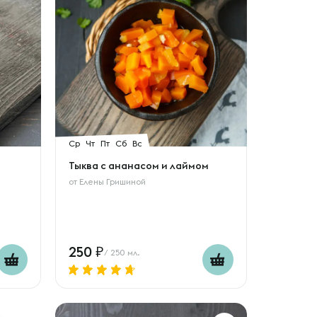
Ср
Чт
Пт
Сб
Вс
Тыква с ананасом и лаймом
от
Елены Гришиной
250
/ 250 мл.