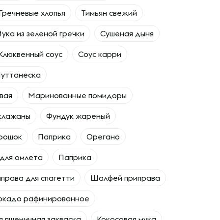
Гречневые хлопья
Тимьян свежий
ука из зеленой гречки
Сушеная дыня
Клюквенный соус
Соус карри
уттанеска
вая
Маринованные помидоры
клажаны
Фундук жареный
орошок
Паприка
Орегано
для омлета
Паприка
права для спагетти
Шалфей приправа
окадо рафинированное
 пшеничная закваска
Кокосовая мука