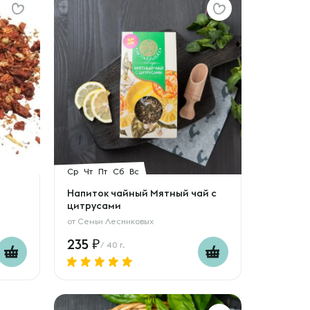
Ср
Чт
Пт
Сб
Вс
Напиток чайный Мятный чай с
цитрусами
от
Семьи Лесниковых
235
/ 40 г.