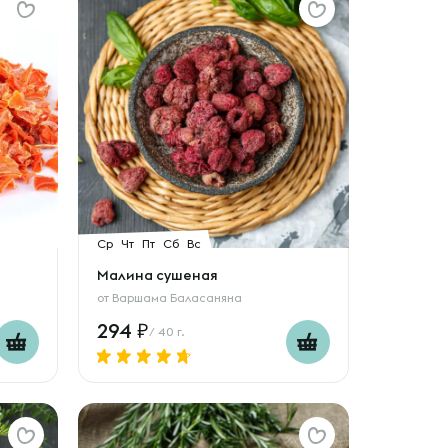
Ср
Чт
Пт
Сб
Вс
Малина сушеная
от
Варшама Баласаняна
294
/ 40 г.