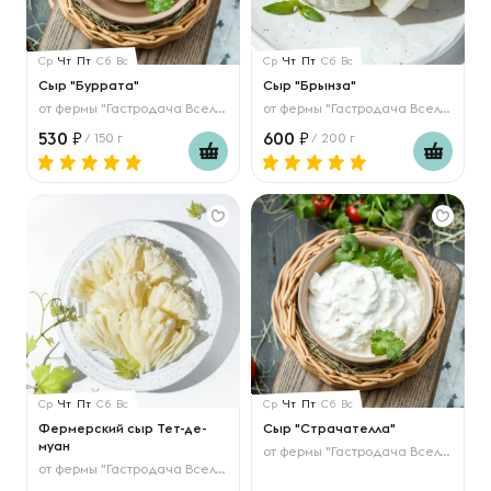
Ср
Чт
Пт
Сб
Вс
Ср
Чт
Пт
Сб
Вс
Сыр "Буррата"
Сыр "Брынза"
от
фермы "Гастродача Вселуг"
от
фермы "Гастродача Вселуг"
530
600
/ 150 г
/ 200 г
Ср
Чт
Пт
Сб
Вс
Ср
Чт
Пт
Сб
Вс
Фермерский сыр Тет-де-
Сыр "Страчателла"
муан
от
фермы "Гастродача Вселуг"
от
фермы "Гастродача Вселуг"