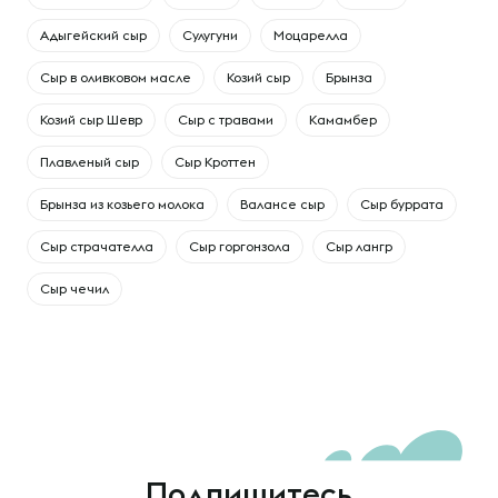
Адыгейский сыр
Сулугуни
Моцарелла
Сыр в оливковом масле
Козий сыр
Брынза
Козий сыр Шевр
Сыр с травами
Камамбер
Плавленый сыр
Сыр Кроттен
Брынза из козьего молока
Валансе сыр
Сыр буррата
Сыр страчателла
Сыр горгонзола
Сыр лангр
Сыр чечил
Подпишитесь