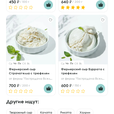
450
640
/ 100 г
/ 200 г
Ср
Чт
Пт
Сб
Вс
Ср
Чт
Пт
Сб
Вс
Фермерский сыр
Фермерский сыр Буррата с
Страчателла с трюфелем
трюфелем
от
фермы "Гастродача Вселуг"
от
фермы "Гастродача Вселуг"
700
600
/ 200 г
/ 150 г
Другие ищут:
Творожный сыр
Качотта
Рикотта
Халуми