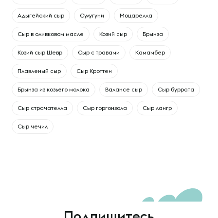
Адыгейский сыр
Сулугуни
Моцарелла
Сыр в оливковом масле
Козий сыр
Брынза
Козий сыр Шевр
Сыр с травами
Камамбер
Плавленый сыр
Сыр Кроттен
Брынза из козьего молока
Валансе сыр
Сыр буррата
Сыр страчателла
Сыр горгонзола
Сыр лангр
Сыр чечил
Подпишитесь