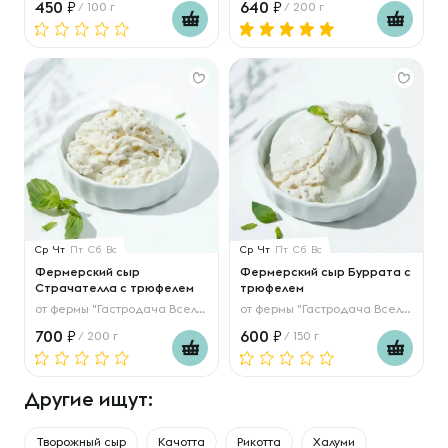
450
640
/ 100 г
/ 200 г
Ср
Чт
Пт
Сб
Вс
Ср
Чт
Пт
Сб
Вс
Фермерский сыр
Фермерский сыр Буррата с
Страчателла с трюфелем
трюфелем
от
фермы "Гастродача Вселуг"
от
фермы "Гастродача Вселуг"
700
600
/ 200 г
/ 150 г
Другие ищут:
Творожный сыр
Качотта
Рикотта
Халуми