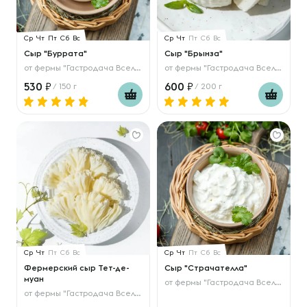
Ср
Чт
Пт
Сб
Вс
Ср
Чт
Пт
Сб
Вс
Сыр "Буррата"
Сыр "Брынза"
от
фермы "Гастродача Вселуг"
от
фермы "Гастродача Вселуг"
530
600
/ 150 г
/ 200 г
Ср
Чт
Пт
Сб
Вс
Ср
Чт
Пт
Сб
Вс
Фермерский сыр Тет-де-
Сыр "Страчателла"
муан
от
фермы "Гастродача Вселуг"
от
фермы "Гастродача Вселуг"