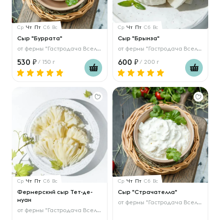
Ср
Чт
Пт
Сб
Вс
Ср
Чт
Пт
Сб
Вс
Сыр "Буррата"
Сыр "Брынза"
от
фермы "Гастродача Вселуг"
от
фермы "Гастродача Вселуг"
530
600
/ 150 г
/ 200 г
Ср
Чт
Пт
Сб
Вс
Ср
Чт
Пт
Сб
Вс
Фермерский сыр Тет-де-
Сыр "Страчателла"
муан
от
фермы "Гастродача Вселуг"
от
фермы "Гастродача Вселуг"