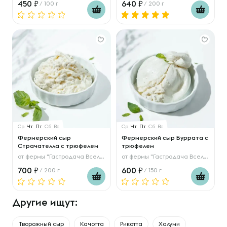
450
640
/ 100 г
/ 200 г
Ср
Чт
Пт
Сб
Вс
Ср
Чт
Пт
Сб
Вс
Фермерский сыр
Фермерский сыр Буррата с
Страчателла с трюфелем
трюфелем
от
фермы "Гастродача Вселуг"
от
фермы "Гастродача Вселуг"
700
600
/ 200 г
/ 150 г
Другие ищут:
Творожный сыр
Качотта
Рикотта
Халуми