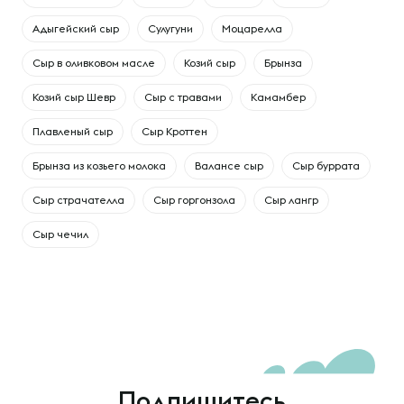
Адыгейский сыр
Сулугуни
Моцарелла
Сыр в оливковом масле
Козий сыр
Брынза
Козий сыр Шевр
Сыр с травами
Камамбер
Плавленый сыр
Сыр Кроттен
Брынза из козьего молока
Валансе сыр
Сыр буррата
Сыр страчателла
Сыр горгонзола
Сыр лангр
Сыр чечил
Подпишитесь