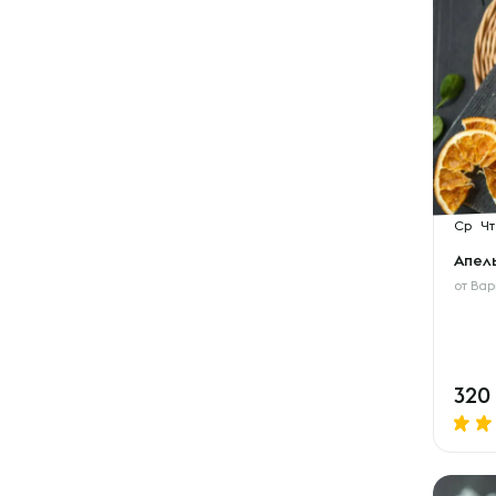
Ср
Чт
Апел
от
Вар
320