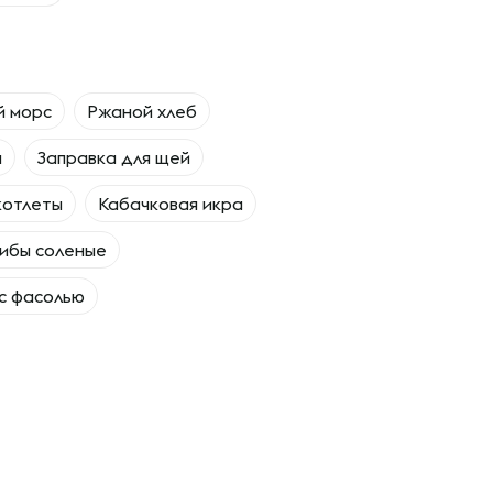
й морс
Ржаной хлеб
а
Заправка для щей
котлеты
Кабачковая икра
ибы соленые
 с фасолью