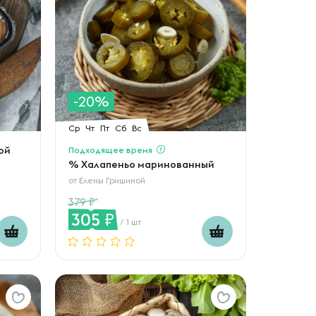
-20%
Ср
Чт
Пт
Сб
Вс
ой
Подходящее время
% Халапеньо маринованный
от
Елены Гришиной
379
305
/ 1 шт