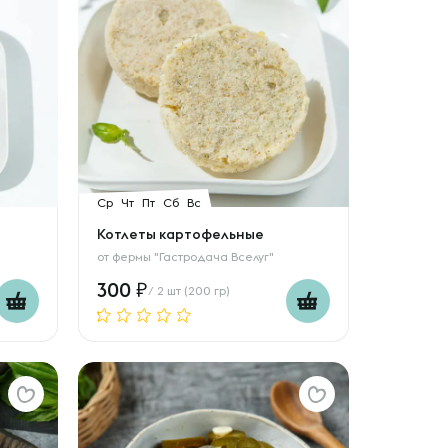
Ср
Чт
Пт
Сб
Вс
Котлеты картофельные
от
фермы "Гастродача Вселуг"
300
/ 2 шт (200 гр)