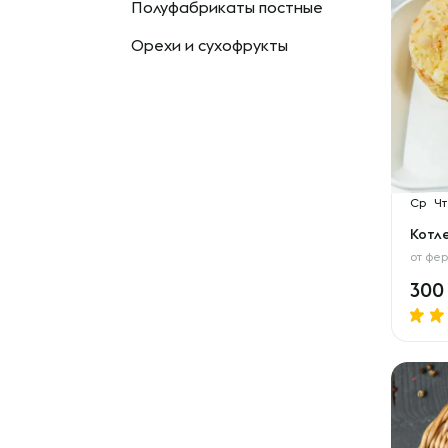
Полуфабрикаты постные
Орехи и сухофрукты
Ср
Чт
Котл
от
фер
30