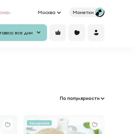
рнал
Москва
Монетки
авка: все дни
По популярности
Заморозка