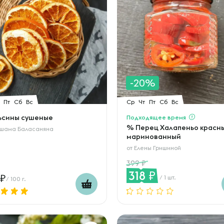
-20%
Пт
Сб
Вс
Ср
Чт
Пт
Сб
Вс
ьсины сушеные
Подходящее время
% Перец Халапеньо красн
шама Баласаняна
маринованный
от
Елены Гришиной
399
318
/ 1 шт.
/ 100 г.