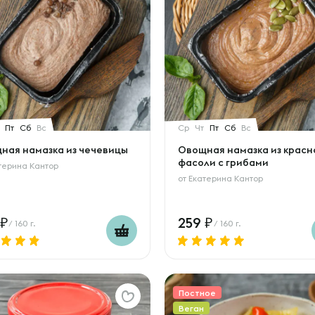
Пт
Сб
Вс
Ср
Чт
Пт
Сб
Вс
ная намазка из чечевицы
Овощная намазка из красн
фасоли с грибами
терина Кантор
от
Екатерина Кантор
259
/ 160 г.
/ 160 г.
Постное
Веган