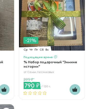
-21%
Ср
Чт
Пт
Сб
Вс
Подходящее время
ый
% Набор подарочный "Зимние
истории"
от
Семьи Лесниковых
995
790
/ 120 г.