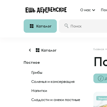
О нас
По
Каталог
Главная
Каталог
П
Постное
Грибы
Д
Соленья и консервация
Напитки
Замо
Сладости и снеки постные