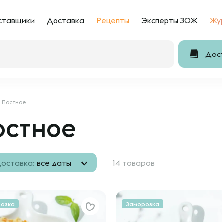
ставщики
Доставка
Рецепты
Эксперты ЗОЖ
Жу
Дост
Постное
остное
оставка:
все даты
14 товаров
розка
Заморозка