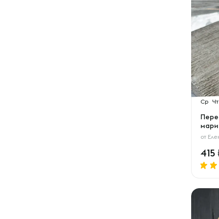
Ср
Чт
Пере
мари
от
Еле
415