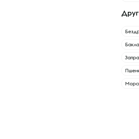
Друг
Безд
Бакл
Запра
Пшен
Морск