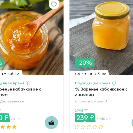
%
-20%
Пт
Сб
Вс
Ср
Чт
Пт
Сб
Вс
дящее время
Подходящее время
ренье кабачковое с
% Варенье кабачковое с
ном
лимоном
 Деревенское
от
Елены Гришиной
298
0
239
/ 1 шт.
/ 250 мл.