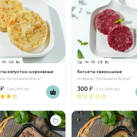
Пт
Сб
Вс
Ср
Чт
Пт
Сб
Вс
еты капустно-морковные
Котлеты свекольные
мы "Гастродача Вселуг"
от
фермы "Гастродача Вселуг"
0
300
/ 2 шт (200 гр)
/ 2 шт. (200 гр.)