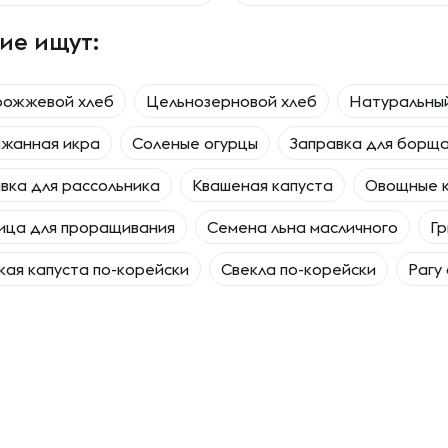
ие ищут:
рожжевой хлеб
Цельнозерновой хлеб
Натуральны
ажанная икра
Соленые огурцы
Заправка для борщ
вка для рассольника
Квашеная капуста
Овощные 
ица для проращивания
Семена льна масличного
Гр
ая капуста по-корейски
Свекла по-корейски
Рагу