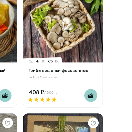
Ср
Чт
Пт
Сб
Вс
ный
Грибы вешенки фасованные
от
Ешь Сезонное
408
/ 300 г.