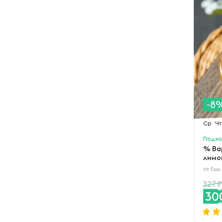
-8
Ср
Чт
Подхо
% Ва
лимо
от
Ешь
327
30