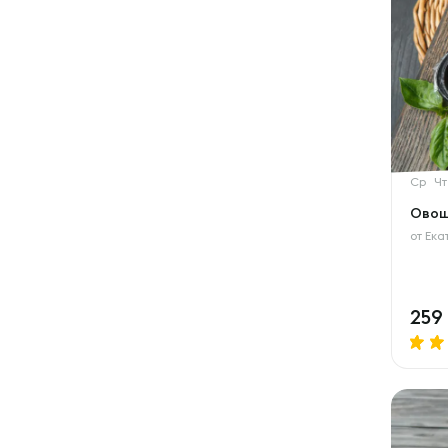
Ср
Чт
Овощ
от
Ека
259