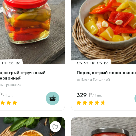
Пт
Сб
Вс
Ср
Чт
Пт
Сб
Вс
ц острый стручковый
Перец острый маринован
нованный
от
Елены Гришиной
ны Гришиной
329
/ 1 шт.
/ 1 шт.