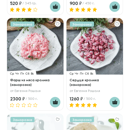
520
900
/ 345 гр.
/ 450 г.
Заморозка
Заморозка
Ср
Чт
Пт
Сб
Вс
Ср
Чт
Пт
Сб
Вс
Фарш из мяса кролика
Сердце кролика
(заморозка)
(заморозка)
от
Евгения Рошаля
от
Евгения Рошаля
2300
1260
/ 500 г.
/ 500 г.
Заморозка
Заморозка