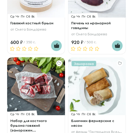
Ср
Чт
Пт
Сб
Вс
Ср
Чт
Пт
Сб
Вс
Говяжий костный бульон
Печень из мраморной
говядины
от
Олега Бондарева
от
Олега Бондарева
600
920
/ 350 г.
/ 500 г.
Заморозка
Ср
Чт
Пт
Сб
Вс
Ср
Чт
Пт
Сб
Вс
Набор для костного
Блинчики фермерские с
бульона говяжий
мясом
(заморожен...
от
фермы "Гастродача Вселуг"