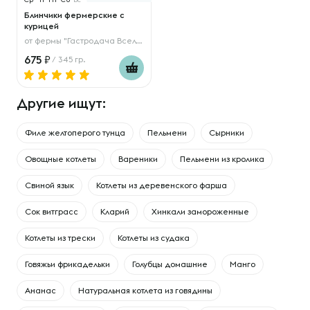
Блинчики фермерские с
курицей
от
фермы "Гастродача Вселуг"
675
/ 345 гр.
Другие ищут:
Филе желтоперого тунца
Пельмени
Сырники
Овощные котлеты
Вареники
Пельмени из кролика
Свиной язык
Котлеты из деревенского фарша
Сок витграсс
Кларий
Хинкали замороженные
Котлеты из трески
Котлеты из судака
Говяжьи фрикадельки
Голубцы домашние
Манго
Ананас
Натуральная котлета из говядины