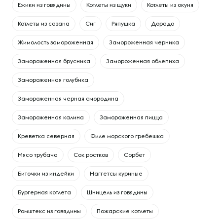
Ежики из говядины
Котлеты из щуки
Котлеты из окуня
Котлеты из сазана
Сиг
Ряпушка
Дорадо
Жимолость замороженная
Замороженная черника
Замороженная брусника
Замороженная облепиха
Замороженная голубика
Замороженная черная смородина
Замороженная калина
Замороженная пицца
Креветка северная
Филе морского гребешка
Мясо трубача
Сок ростков
Сорбет
Биточки из индейки
Наггетсы куриные
Бургерная котлета
Шницель из говядины
Ромштекс из говядины
Пожарские котлеты