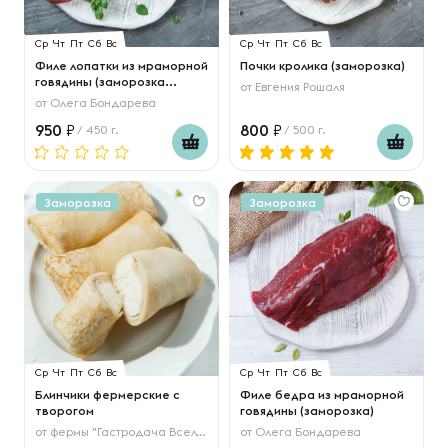
Ср
Чт
Пт
Сб
Вс
Ср
Чт
Пт
Сб
Вс
Филе лопатки из мраморной
Почки кролика (заморозка)
говядины (заморозка...
от
Евгения Рошаля
от
Олега Бондарева
950
800
/ 450 г.
/ 500 г.
Заморозка
Заморозка
Ср
Чт
Пт
Сб
Вс
Ср
Чт
Пт
Сб
Вс
Блинчики фермерские с
Филе бедра из мраморной
творогом
говядины (заморозка)
от
фермы "Гастродача Вселуг"
от
Олега Бондарева