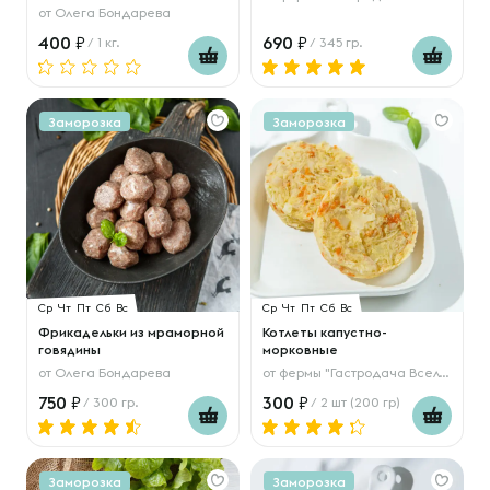
от
Олега Бондарева
400
690
/ 1 кг.
/ 345 гр.
Заморозка
Заморозка
Ср
Чт
Пт
Сб
Вс
Ср
Чт
Пт
Сб
Вс
Фрикадельки из мраморной
Котлеты капустно-
говядины
морковные
от
Олега Бондарева
от
фермы "Гастродача Вселуг"
750
300
/ 300 гр.
/ 2 шт (200 гр)
Заморозка
Заморозка