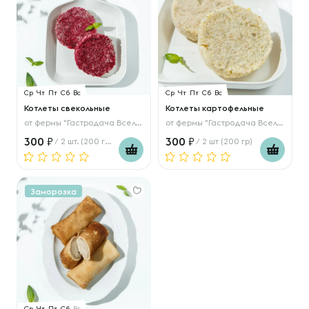
Ср
Чт
Пт
Сб
Вс
Ср
Чт
Пт
Сб
Вс
Котлеты свекольные
Котлеты картофельные
от
фермы "Гастродача Вселуг"
от
фермы "Гастродача Вселуг"
300
300
/ 2 шт. (200 гр.)
/ 2 шт (200 гр)
Заморозка
Ср
Чт
Пт
Сб
Вс