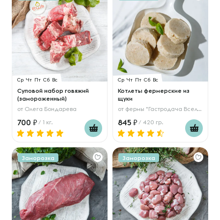
Ср
Чт
Пт
Сб
Вс
Ср
Чт
Пт
Сб
Вс
Суповой набор говяжий
Котлеты фермерские из
(замороженный)
щуки
от
Олега Бондарева
от
фермы "Гастродача Вселуг"
700
845
/ 1 кг.
/ 420 гр.
Заморозка
Заморозка