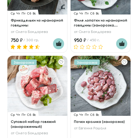
Ср
Чт
Пт
Сб
Вс
Ср
Чт
Пт
Сб
Вс
Фрикадельки из мраморной
Филе лопатки из мраморной
говядины
говядины (заморозка...
от
Олега Бондарева
от
Олега Бондарева
750
950
/ 300 гр.
/ 450 г.
Заморозка
Заморозка
Ср
Чт
Пт
Сб
Вс
Ср
Чт
Пт
Сб
Вс
Суповой набор говяжий
Почки кролика (заморозка)
(замороженный)
от
Евгения Рошаля
от
Олега Бондарева