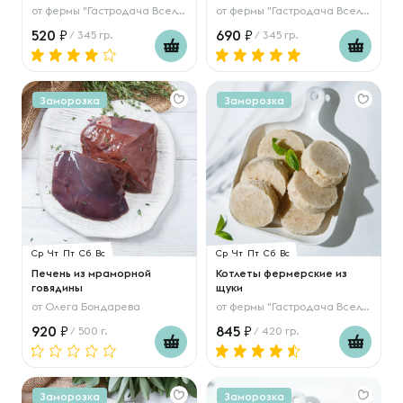
от
фермы "Гастродача Вселуг"
от
фермы "Гастродача Вселуг"
520
690
/ 345 гр.
/ 345 гр.
Заморозка
Заморозка
Ср
Чт
Пт
Сб
Вс
Ср
Чт
Пт
Сб
Вс
Печень из мраморной
Котлеты фермерские из
говядины
щуки
от
Олега Бондарева
от
фермы "Гастродача Вселуг"
920
845
/ 500 г.
/ 420 гр.
Заморозка
Заморозка