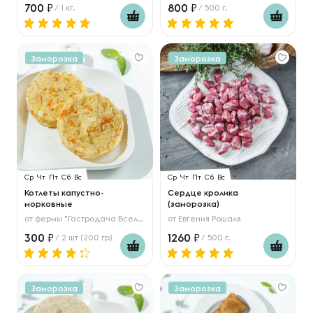
700
800
/ 1 кг.
/ 500 г.
Заморозка
Заморозка
Ср
Чт
Пт
Сб
Вс
Ср
Чт
Пт
Сб
Вс
Котлеты капустно-
Сердце кролика
морковные
(заморозка)
от
фермы "Гастродача Вселуг"
от
Евгения Рошаля
300
1260
/ 2 шт (200 гр)
/ 500 г.
Заморозка
Заморозка