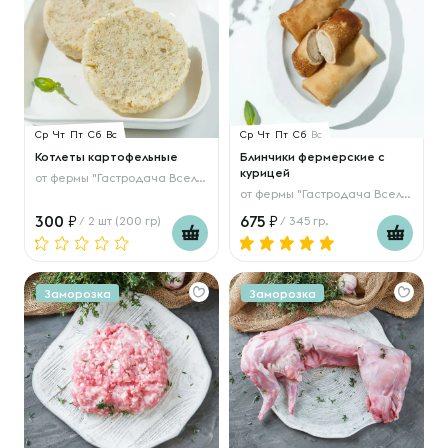
Ср
Чт
Пт
Сб
Вс
Ср
Чт
Пт
Сб
Вс
Котлеты картофельные
Блинчики фермерские с
курицей
от
фермы "Гастродача Вселуг"
от
фермы "Гастродача Вселуг"
300
675
/ 2 шт (200 гр)
/ 345 гр.
Заморозка
Заморозка