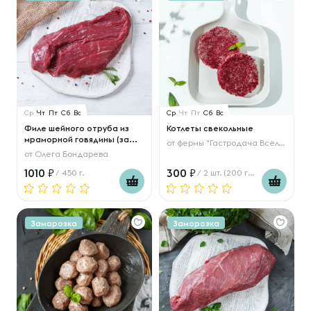
Ср
Чт
Пт
Сб
Вс
Ср
Чт
Пт
Сб
Вс
Филе шейного отруба из
Котлеты свекольные
мраморной говядины (за...
от
фермы "Гастродача Вселуг"
от
Олега Бондарева
1010
300
/ 450 г.
/ 2 шт. (200 гр.)
Заморозка
Заморозка