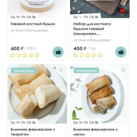
Ср
Чт
Пт
Сб
Вс
Ср
Чт
Пт
Сб
Вс
Говяжий костный бульон
Набор для костного
бульона говяжий
от
Олега Бондарева
(заморожен...
от
Олега Бондарева
600
400
/ 350 г.
/ 1 кг.
Заморозка
Заморозка
Ср
Чт
Пт
Сб
Вс
Ср
Чт
Пт
Сб
Вс
Блинчики фермерские с
Блинчики фермерские с
творогом
мясом