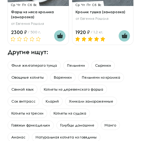
Ср
Чт
Пт
Сб
Вс
Ср
Чт
Пт
Сб
Вс
Фарш из мяса кролика
Кролик тушка (заморозка)
(заморозка)
от
Евгения Рошаля
от
Евгения Рошаля
2300
1920
/ 500 г.
/ 1.2 кг.
Другие ищут:
Филе желтоперого тунца
Пельмени
Сырники
Овощные котлеты
Вареники
Пельмени из кролика
Свиной язык
Котлеты из деревенского фарша
Сок витграсс
Кларий
Хинкали замороженные
Котлеты из трески
Котлеты из судака
Говяжьи фрикадельки
Голубцы домашние
Манго
Ананас
Натуральная котлета из говядины