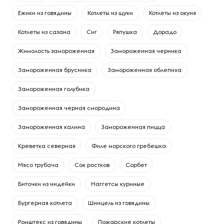
Ежики из говядины
Котлеты из щуки
Котлеты из окуня
Котлеты из сазана
Сиг
Ряпушка
Дорадо
Жимолость замороженная
Замороженная черника
Замороженная брусника
Замороженная облепиха
Замороженная голубика
Замороженная черная смородина
Замороженная калина
Замороженная пицца
Креветка северная
Филе морского гребешка
Мясо трубача
Сок ростков
Сорбет
Биточки из индейки
Наггетсы куриные
Бургерная котлета
Шницель из говядины
Ромштекс из говядины
Пожарские котлеты