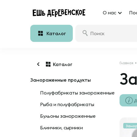
О нас
По
Каталог
Главная
Каталог
З
Замороженные продукты
Полуфабрикаты замороженные
Д
Рыба и полуфабрикаты
Бульоны замороженные
Замо
Блинчики, сырники