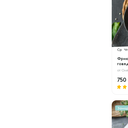
Ср
Чт
Фрик
говя
от
Оле
750
Замо