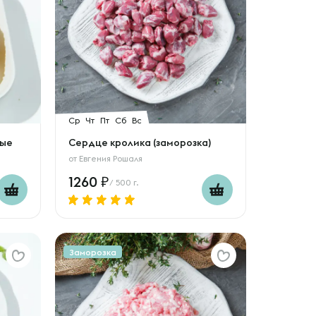
Ср
Чт
Пт
Сб
Вс
ные
Сердце кролика (заморозка)
от
Евгения Рошаля
1260
/ 500 г.
Заморозка