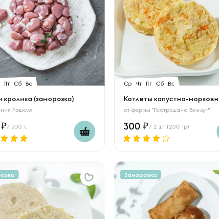
Пт
Сб
Вс
Ср
Чт
Пт
Сб
Вс
 кролика (заморозка)
Котлеты капустно-морков
ения Рошаля
от
фермы "Гастродача Вселуг"
0
300
/ 500 г.
/ 2 шт (200 гр)
розка
Заморозка