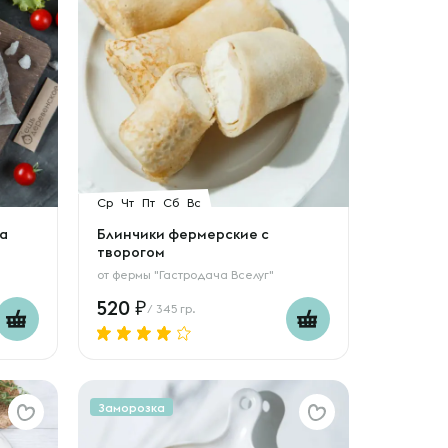
Ср
Чт
Пт
Сб
Вс
на
Блинчики фермерские с
творогом
от
фермы "Гастродача Вселуг"
520
/ 345 гр.
Заморозка