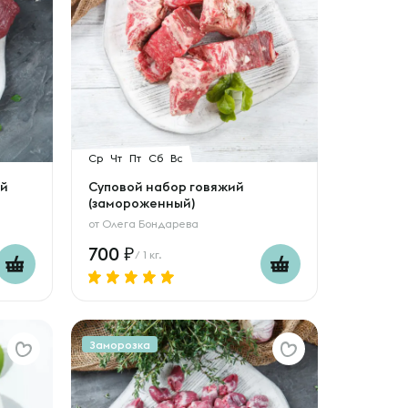
Ср
Чт
Пт
Сб
Вс
ой
Суповой набор говяжий
(замороженный)
от
Олега Бондарева
700
/ 1 кг.
Заморозка