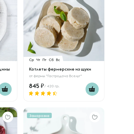
Ср
Чт
Пт
Сб
Вс
ядины
Котлеты фермерские из щуки
от
фермы "Гастродача Вселуг"
845
/ 420 гр.
Заморозка