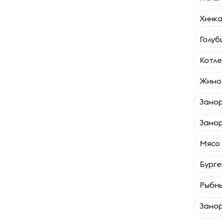
Хинк
Голу
Котле
Жимо
Замо
Замо
Мясо
Бурге
Рыбны
Замо