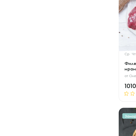
Ср
Чт
Филе
мрамо
от
Оле
101
Замо