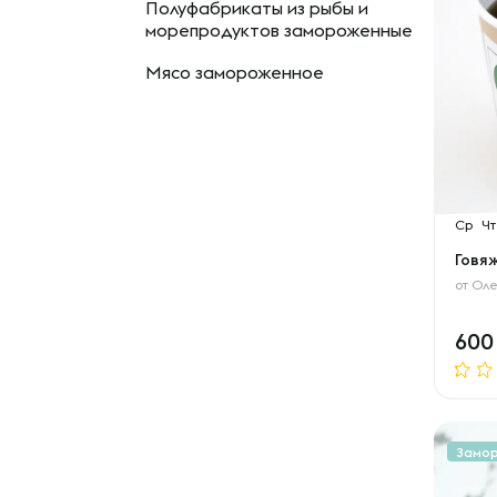
Полуфабрикаты из рыбы и
морепродуктов замороженные
Мясо замороженное
Ср
Чт
Говя
от
Оле
60
Замо