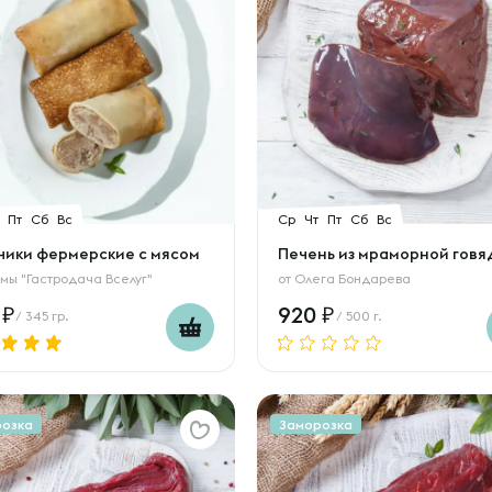
Пт
Сб
Вс
Ср
Чт
Пт
Сб
Вс
чики фермерские с мясом
Печень из мраморной гов
мы "Гастродача Вселуг"
от
Олега Бондарева
0
920
/ 345 гр.
/ 500 г.
розка
Заморозка