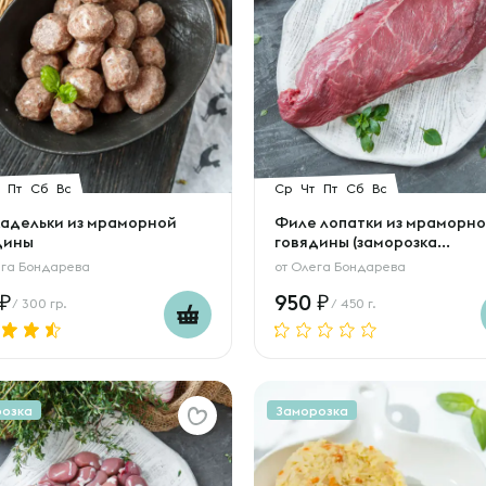
Пт
Сб
Вс
Ср
Чт
Пт
Сб
Вс
адельки из мраморной
Филе лопатки из мраморн
дины
говядины (заморозка...
га Бондарева
от
Олега Бондарева
950
/ 300 гр.
/ 450 г.
розка
Заморозка