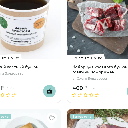
Пт
Сб
Вс
Ср
Чт
Пт
Сб
Вс
жий костный бульон
Набор для костного бульо
говяжий (заморожен...
га Бондарева
от
Олега Бондарева
0
400
/ 350 г.
/ 1 кг.
розка
Заморозка