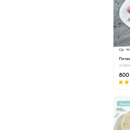
Ср
Чт
Почки
от
Евг
80
Замо