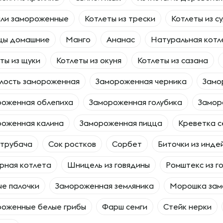
али замороженные
Котлеты из трески
Котлеты из с
бцы домашние
Манго
Ананас
Натуральная котл
ты из щуки
Котлеты из окуня
Котлеты из сазана
лость замороженная
Замороженная черника
Замо
роженная облепиха
Замороженная голубика
Замор
роженная калина
Замороженная пицца
Креветка с
 трубача
Сок ростков
Сорбет
Биточки из инде
рная котлета
Шницель из говядины
Ромштекс из г
е палочки
Замороженная земляника
Морошка зам
роженные белые грибы
Фарш семги
Стейк нерки