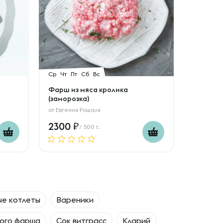
Ср
Чт
Пт
Сб
Вс
Фарш из мяса кролика
(заморозка)
от
Евгения Рошаля
2300
/ 500 г.
е котлеты
Вареники
кого фарша
Сок витграсс
Кларий