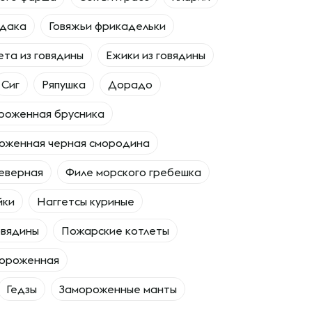
удака
Говяжьи фрикадельки
ета из говядины
Ежики из говядины
Сиг
Ряпушка
Дорадо
роженная брусника
оженная черная смородина
еверная
Филе морского гребешка
йки
Наггетсы куриные
овядины
Пожарские котлеты
ороженная
Гедзы
Замороженные манты