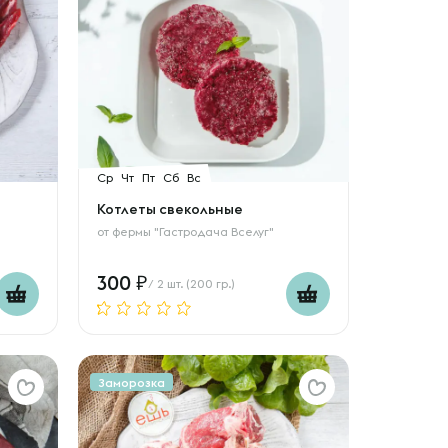
Ср
Чт
Пт
Сб
Вс
Котлеты свекольные
от
фермы "Гастродача Вселуг"
300
/ 2 шт. (200 гр.)
Заморозка