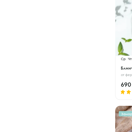
Ср
Чт
Блин
от
фер
69
Замо