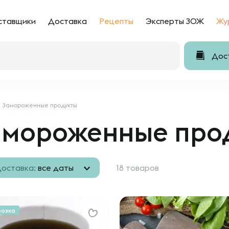
ставщики
Доставка
Рецепты
Эксперты ЗОЖ
Жу
Дост
Замороженные продукты
амороженные про
оставка:
все даты
18 товаров
розка