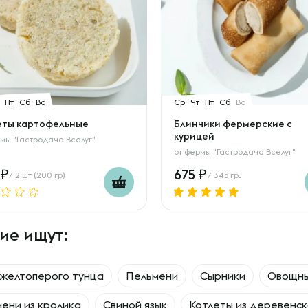
Пт
Сб
Вс
Ср
Чт
Пт
Сб
Вс
еты картофельные
Блинчики фермерские с
курицей
мы "Гастродача Вселуг"
от
фермы "Гастродача Вселуг"
0
675
/ 2 шт (200 гр)
/ 345 гр.
ие ищут:
желтоперого тунца
Пельмени
Сырники
Овощны
ени из кролика
Свиной язык
Котлеты из деревенс