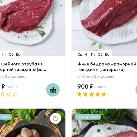
Пт
Сб
Вс
Ср
Чт
Пт
Сб
Вс
 шейного отруба из
Филе бедра из мраморной
рной говядины (за...
говядины (заморозка)
га Бондарева
от
Олега Бондарева
0
900
/ 450 г.
/ 450 г.
розка
Заморозка