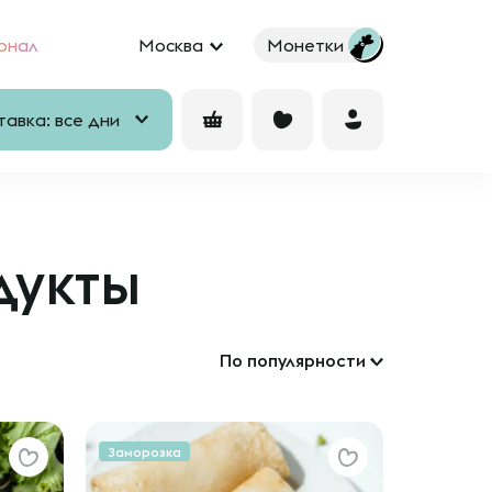
рнал
Москва
Монетки
авка: все дни
дукты
По популярности
Заморозка