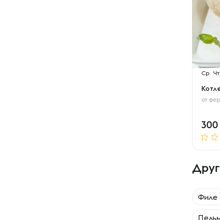
Ср
Чт
Котл
от
фер
30
Друг
Филе 
Пельм