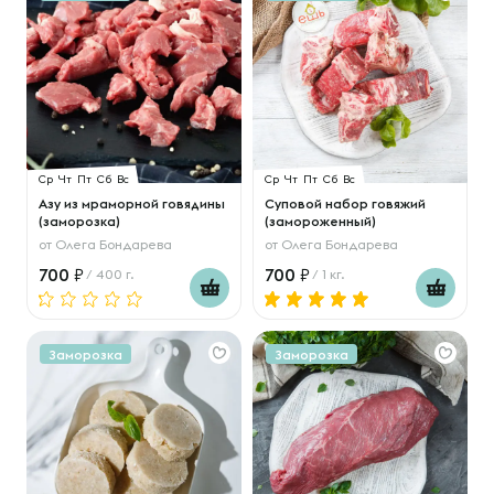
Ср
Чт
Пт
Сб
Вс
Ср
Чт
Пт
Сб
Вс
Азу из мраморной говядины
Суповой набор говяжий
(заморозка)
(замороженный)
от
Олега Бондарева
от
Олега Бондарева
700
700
/ 400 г.
/ 1 кг.
Заморозка
Заморозка