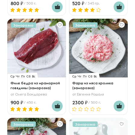
800
520
/ 500 г.
/ 345 гр.
Заморозка
Заморозка
Ср
Чт
Пт
Сб
Вс
Ср
Чт
Пт
Сб
Вс
Филе бедра из мраморной
Фарш из мяса кролика
говядины (заморозка)
(заморозка)
от
Олега Бондарева
от
Евгения Рошаля
900
2300
/ 450 г.
/ 500 г.
Заморозка
Заморозка