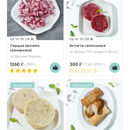
Ср
Чт
Пт
Сб
Вс
Ср
Чт
Пт
Сб
Вс
Сердце кролика
Котлеты свекольные
(заморозка)
от
фермы "Гастродача Вселуг"
от
Евгения Рошаля
1260
300
/ 500 г.
/ 2 шт. (200 гр.)
Заморозка
Заморозка