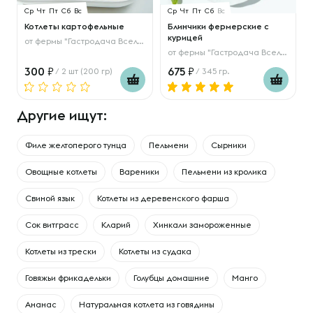
Ср
Чт
Пт
Сб
Вс
Ср
Чт
Пт
Сб
Вс
Котлеты картофельные
Блинчики фермерские с
курицей
от
фермы "Гастродача Вселуг"
от
фермы "Гастродача Вселуг"
300
675
/ 2 шт (200 гр)
/ 345 гр.
Другие ищут:
Филе желтоперого тунца
Пельмени
Сырники
Овощные котлеты
Вареники
Пельмени из кролика
Свиной язык
Котлеты из деревенского фарша
Сок витграсс
Кларий
Хинкали замороженные
Котлеты из трески
Котлеты из судака
Говяжьи фрикадельки
Голубцы домашние
Манго
Ананас
Натуральная котлета из говядины