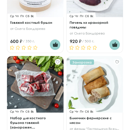
Ср
Чт
Пт
Сб
Вс
Ср
Чт
Пт
Сб
Вс
Говяжий костный бульон
Печень из мраморной
говядины
от
Олега Бондарева
от
Олега Бондарева
600
920
/ 350 г.
/ 500 г.
Заморозка
Ср
Чт
Пт
Сб
Вс
Ср
Чт
Пт
Сб
Вс
Набор для костного
Блинчики фермерские с
бульона говяжий
мясом
(заморожен...
от
фермы "Гастродача Вселуг"