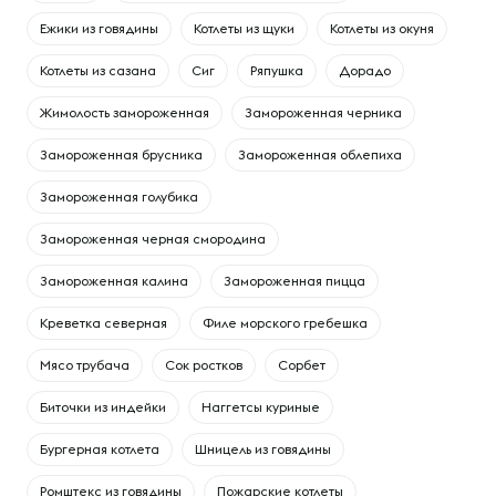
Ежики из говядины
Котлеты из щуки
Котлеты из окуня
Котлеты из сазана
Сиг
Ряпушка
Дорадо
Жимолость замороженная
Замороженная черника
Замороженная брусника
Замороженная облепиха
Замороженная голубика
Замороженная черная смородина
Замороженная калина
Замороженная пицца
Креветка северная
Филе морского гребешка
Мясо трубача
Сок ростков
Сорбет
Биточки из индейки
Наггетсы куриные
Бургерная котлета
Шницель из говядины
Ромштекс из говядины
Пожарские котлеты