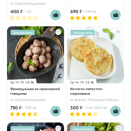
от
Олега Бондарева
400
690
/ 1 кг.
/ 345 гр.
Заморозка
Заморозка
Ср
Чт
Пт
Сб
Вс
Ср
Чт
Пт
Сб
Вс
Фрикадельки из мраморной
Котлеты капустно-
говядины
морковные
от
Олега Бондарева
от
фермы "Гастродача Вселуг"
750
300
/ 300 гр.
/ 2 шт (200 гр)
Заморозка
Заморозка