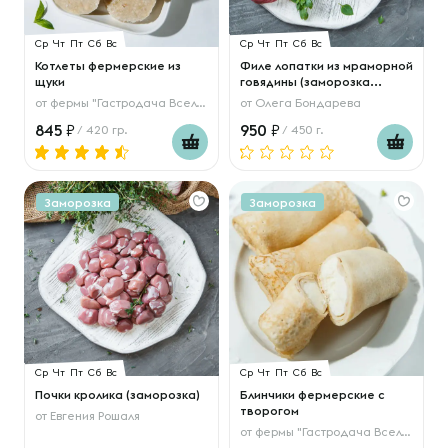
Ср
Чт
Пт
Сб
Вс
Ср
Чт
Пт
Сб
Вс
Котлеты фермерские из
Филе лопатки из мраморной
щуки
говядины (заморозка...
от
фермы "Гастродача Вселуг"
от
Олега Бондарева
845
950
/ 420 гр.
/ 450 г.
Заморозка
Заморозка
Ср
Чт
Пт
Сб
Вс
Ср
Чт
Пт
Сб
Вс
Почки кролика (заморозка)
Блинчики фермерские с
творогом
от
Евгения Рошаля
от
фермы "Гастродача Вселуг"