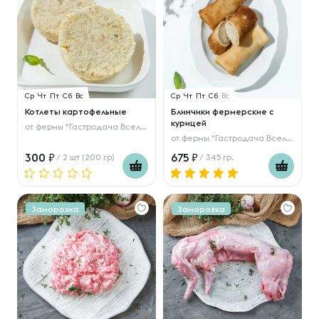
Ср
Чт
Пт
Сб
Вс
Ср
Чт
Пт
Сб
Вс
Котлеты картофельные
Блинчики фермерские с
курицей
от
фермы "Гастродача Вселуг"
от
фермы "Гастродача Вселуг"
300
675
/ 2 шт (200 гр)
/ 345 гр.
Заморозка
Заморозка