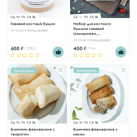
Ср
Чт
Пт
Сб
Вс
Ср
Чт
Пт
Сб
Вс
Говяжий костный бульон
Набор для костного
бульона говяжий
от
Олега Бондарева
(заморожен...
от
Олега Бондарева
600
400
/ 350 г.
/ 1 кг.
Заморозка
Заморозка
Ср
Чт
Пт
Сб
Вс
Ср
Чт
Пт
Сб
Вс
Блинчики фермерские с
Блинчики фермерские с
творогом
мясом