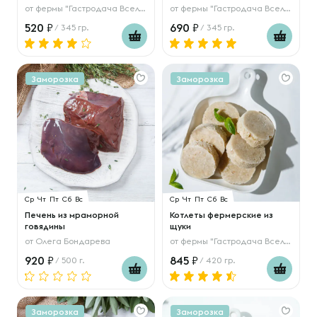
от
фермы "Гастродача Вселуг"
от
фермы "Гастродача Вселуг"
520
690
/ 345 гр.
/ 345 гр.
Заморозка
Заморозка
Ср
Чт
Пт
Сб
Вс
Ср
Чт
Пт
Сб
Вс
Печень из мраморной
Котлеты фермерские из
говядины
щуки
от
Олега Бондарева
от
фермы "Гастродача Вселуг"
920
845
/ 500 г.
/ 420 гр.
Заморозка
Заморозка