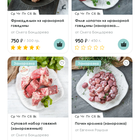
Ср
Чт
Пт
Сб
Вс
Ср
Чт
Пт
Сб
Вс
Фрикадельки из мраморной
Филе лопатки из мраморной
говядины
говядины (заморозка...
от
Олега Бондарева
от
Олега Бондарева
750
950
/ 300 гр.
/ 450 г.
Заморозка
Заморозка
Ср
Чт
Пт
Сб
Вс
Ср
Чт
Пт
Сб
Вс
Суповой набор говяжий
Почки кролика (заморозка)
(замороженный)
от
Евгения Рошаля
от
Олега Бондарева