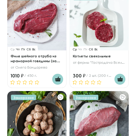
Ср
Чт
Пт
Сб
Вс
Ср
Чт
Пт
Сб
Вс
Филе шейного отруба из
Котлеты свекольные
мраморной говядины (за...
от
фермы "Гастродача Вселуг"
от
Олега Бондарева
1010
300
/ 450 г.
/ 2 шт. (200 гр.)
Заморозка
Заморозка