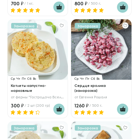
700
800
/ 1 кг.
/ 500 г.
Заморозка
Заморозка
Ср
Чт
Пт
Сб
Вс
Ср
Чт
Пт
Сб
Вс
Котлеты капустно-
Сердце кролика
морковные
(заморозка)
от
фермы "Гастродача Вселуг"
от
Евгения Рошаля
300
1260
/ 2 шт (200 гр)
/ 500 г.
Заморозка
Заморозка