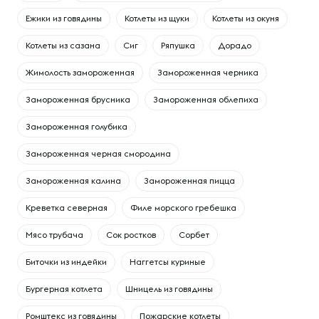
Ежики из говядины
Котлеты из щуки
Котлеты из окуня
Котлеты из сазана
Сиг
Ряпушка
Дорадо
Жимолость замороженная
Замороженная черника
Замороженная брусника
Замороженная облепиха
Замороженная голубика
Замороженная черная смородина
Замороженная калина
Замороженная пицца
Креветка северная
Филе морского гребешка
Мясо трубача
Сок ростков
Сорбет
Биточки из индейки
Наггетсы куриные
Бургерная котлета
Шницель из говядины
Ромштекс из говядины
Пожарские котлеты