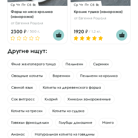
Ср
Чт
Пт
Сб
Вс
Ср
Чт
Пт
Сб
Вс
Фарш из мяса кролика
Кролик тушка (заморозка)
(заморозка)
от
Евгения Рошаля
от
Евгения Рошаля
2300
1920
/ 500 г.
/ 1.2 кг.
Другие ищут:
Филе желтоперого тунца
Пельмени
Сырники
Овощные котлеты
Вареники
Пельмени из кролика
Свиной язык
Котлеты из деревенского фарша
Сок витграсс
Кларий
Хинкали замороженные
Котлеты из трески
Котлеты из судака
Говяжьи фрикадельки
Голубцы домашние
Манго
Ананас
Натуральная котлета из говядины