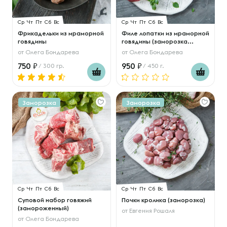
Ср
Чт
Пт
Сб
Вс
Ср
Чт
Пт
Сб
Вс
Фрикадельки из мраморной
Филе лопатки из мраморной
говядины
говядины (заморозка...
от
Олега Бондарева
от
Олега Бондарева
750
950
/ 300 гр.
/ 450 г.
Заморозка
Заморозка
Ср
Чт
Пт
Сб
Вс
Ср
Чт
Пт
Сб
Вс
Суповой набор говяжий
Почки кролика (заморозка)
(замороженный)
от
Евгения Рошаля
от
Олега Бондарева