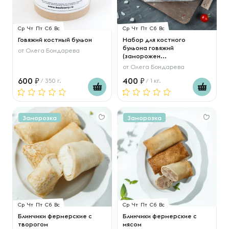
Ср
Чт
Пт
Сб
Вс
Ср
Чт
Пт
Сб
Вс
Говяжий костный бульон
Набор для костного
бульона говяжий
от
Олега Бондарева
(заморожен...
от
Олега Бондарева
600
400
/ 350 г.
/ 1 кг.
Заморозка
Заморозка
Ср
Чт
Пт
Сб
Вс
Ср
Чт
Пт
Сб
Вс
Блинчики фермерские с
Блинчики фермерские с
творогом
мясом