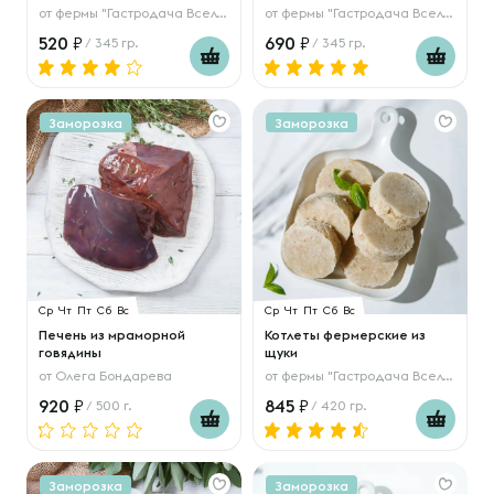
от
фермы "Гастродача Вселуг"
от
фермы "Гастродача Вселуг"
520
690
/ 345 гр.
/ 345 гр.
Заморозка
Заморозка
Ср
Чт
Пт
Сб
Вс
Ср
Чт
Пт
Сб
Вс
Печень из мраморной
Котлеты фермерские из
говядины
щуки
от
Олега Бондарева
от
фермы "Гастродача Вселуг"
920
845
/ 500 г.
/ 420 гр.
Заморозка
Заморозка