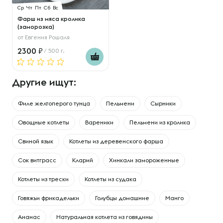
Ср
Чт
Пт
Сб
Вс
Фарш из мяса кролика
(заморозка)
от
Евгения Рошаля
2300
/ 500 г.
Другие ищут:
Филе желтоперого тунца
Пельмени
Сырники
Овощные котлеты
Вареники
Пельмени из кролика
Свиной язык
Котлеты из деревенского фарша
Сок витграсс
Кларий
Хинкали замороженные
Котлеты из трески
Котлеты из судака
Говяжьи фрикадельки
Голубцы домашние
Манго
Ананас
Натуральная котлета из говядины