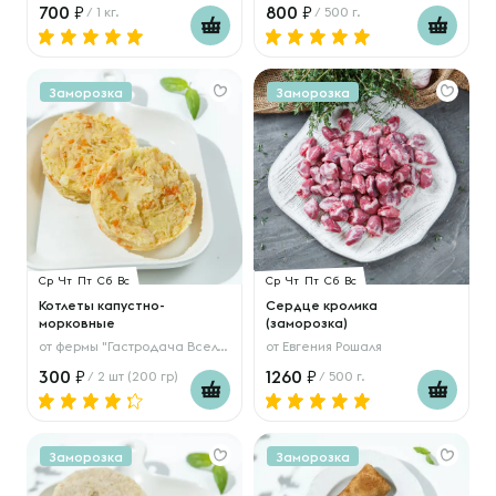
700
800
/ 1 кг.
/ 500 г.
Заморозка
Заморозка
Ср
Чт
Пт
Сб
Вс
Ср
Чт
Пт
Сб
Вс
Котлеты капустно-
Сердце кролика
морковные
(заморозка)
от
фермы "Гастродача Вселуг"
от
Евгения Рошаля
300
1260
/ 2 шт (200 гр)
/ 500 г.
Заморозка
Заморозка