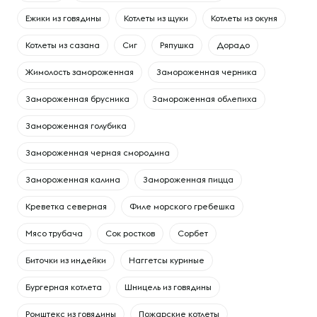
Ежики из говядины
Котлеты из щуки
Котлеты из окуня
Котлеты из сазана
Сиг
Ряпушка
Дорадо
Жимолость замороженная
Замороженная черника
Замороженная брусника
Замороженная облепиха
Замороженная голубика
Замороженная черная смородина
Замороженная калина
Замороженная пицца
Креветка северная
Филе морского гребешка
Мясо трубача
Сок ростков
Сорбет
Биточки из индейки
Наггетсы куриные
Бургерная котлета
Шницель из говядины
Ромштекс из говядины
Пожарские котлеты