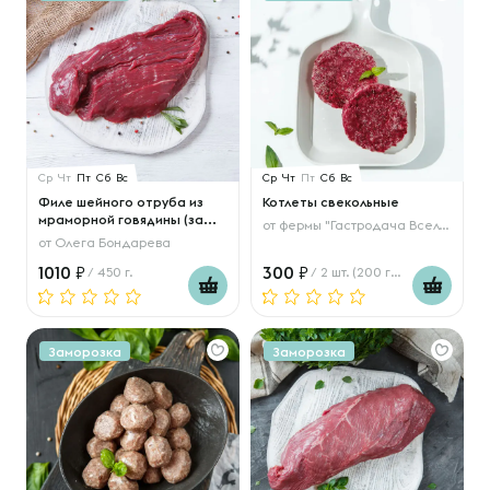
Ср
Чт
Пт
Сб
Вс
Ср
Чт
Пт
Сб
Вс
Филе шейного отруба из
Котлеты свекольные
мраморной говядины (за...
от
фермы "Гастродача Вселуг"
от
Олега Бондарева
1010
300
/ 450 г.
/ 2 шт. (200 гр.)
Заморозка
Заморозка