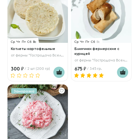
Ср
Чт
Пт
Сб
Вс
Ср
Чт
Пт
Сб
Вс
Котлеты картофельные
Блинчики фермерские с
курицей
от
фермы "Гастродача Вселуг"
от
фермы "Гастродача Вселуг"
300
675
/ 2 шт (200 гр)
/ 345 гр.
Заморозка