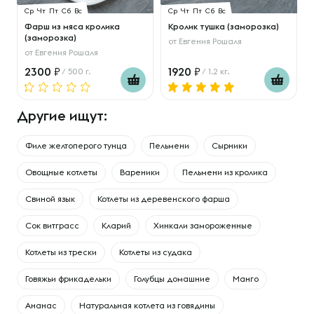
Ср
Чт
Пт
Сб
Вс
Ср
Чт
Пт
Сб
Вс
Фарш из мяса кролика
Кролик тушка (заморозка)
(заморозка)
от
Евгения Рошаля
от
Евгения Рошаля
2300
1920
/ 500 г.
/ 1.2 кг.
Другие ищут:
Филе желтоперого тунца
Пельмени
Сырники
Овощные котлеты
Вареники
Пельмени из кролика
Свиной язык
Котлеты из деревенского фарша
Сок витграсс
Кларий
Хинкали замороженные
Котлеты из трески
Котлеты из судака
Говяжьи фрикадельки
Голубцы домашние
Манго
Ананас
Натуральная котлета из говядины