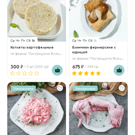
Ср
Чт
Пт
Сб
Вс
Ср
Чт
Пт
Сб
Вс
Котлеты картофельные
Блинчики фермерские с
курицей
от
фермы "Гастродача Вселуг"
от
фермы "Гастродача Вселуг"
300
675
/ 2 шт (200 гр)
/ 345 гр.
Заморозка
Заморозка