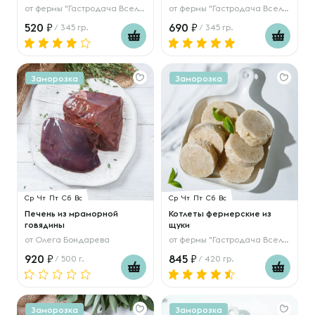
от
фермы "Гастродача Вселуг"
от
фермы "Гастродача Вселуг"
520
690
/ 345 гр.
/ 345 гр.
Заморозка
Заморозка
Ср
Чт
Пт
Сб
Вс
Ср
Чт
Пт
Сб
Вс
Печень из мраморной
Котлеты фермерские из
говядины
щуки
от
Олега Бондарева
от
фермы "Гастродача Вселуг"
920
845
/ 500 г.
/ 420 гр.
Заморозка
Заморозка