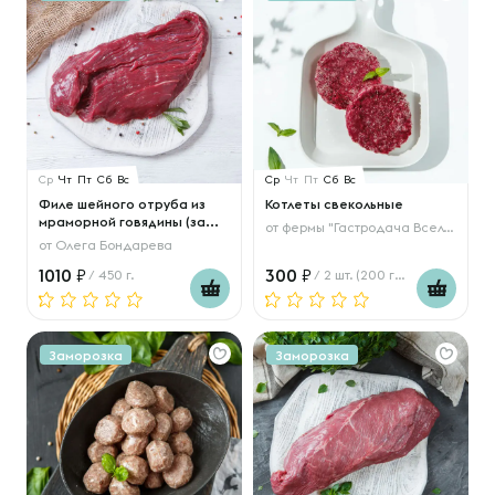
Ср
Чт
Пт
Сб
Вс
Ср
Чт
Пт
Сб
Вс
Филе шейного отруба из
Котлеты свекольные
мраморной говядины (за...
от
фермы "Гастродача Вселуг"
от
Олега Бондарева
1010
300
/ 450 г.
/ 2 шт. (200 гр.)
Заморозка
Заморозка