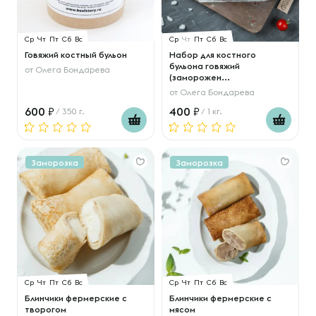
Ср
Чт
Пт
Сб
Вс
Ср
Чт
Пт
Сб
Вс
Говяжий костный бульон
Набор для костного
бульона говяжий
от
Олега Бондарева
(заморожен...
от
Олега Бондарева
600
400
/ 350 г.
/ 1 кг.
Заморозка
Заморозка
Ср
Чт
Пт
Сб
Вс
Ср
Чт
Пт
Сб
Вс
Блинчики фермерские с
Блинчики фермерские с
творогом
мясом