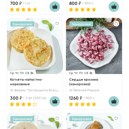
700
800
/ 1 кг.
/ 500 г.
Заморозка
Заморозка
Ср
Чт
Пт
Сб
Вс
Ср
Чт
Пт
Сб
Вс
Котлеты капустно-
Сердце кролика
морковные
(заморозка)
от
фермы "Гастродача Вселуг"
от
Евгения Рошаля
300
1260
/ 2 шт (200 гр)
/ 500 г.
Заморозка
Заморозка