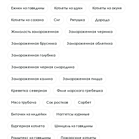
Ежики из говядины
Котлеты из щуки
Котлеты из окуня
Котлеты из сазана
Сиг
Ряпушка
Дорадо
Жимолость замороженная
Замороженная черника
Замороженная брусника
Замороженная облепиха
Замороженная голубика
Замороженная черная смородина
Замороженная калина
Замороженная пицца
Креветка северная
Филе морского гребешка
Мясо трубача
Сок ростков
Сорбет
Биточки из индейки
Наггетсы куриные
Бургерная котлета
Шницель из говядины
Ромштекс из говядины
Пожарские котлеты