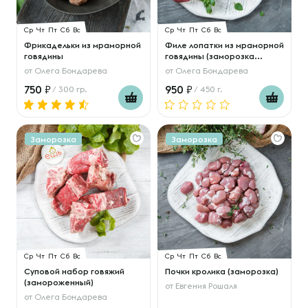
Ср
Чт
Пт
Сб
Вс
Ср
Чт
Пт
Сб
Вс
Фрикадельки из мраморной
Филе лопатки из мраморной
говядины
говядины (заморозка...
от
Олега Бондарева
от
Олега Бондарева
750
950
/ 300 гр.
/ 450 г.
Заморозка
Заморозка
Ср
Чт
Пт
Сб
Вс
Ср
Чт
Пт
Сб
Вс
Суповой набор говяжий
Почки кролика (заморозка)
(замороженный)
от
Евгения Рошаля
от
Олега Бондарева