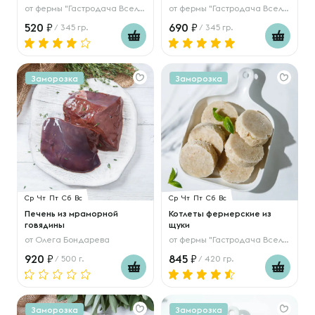
от
фермы "Гастродача Вселуг"
от
фермы "Гастродача Вселуг"
520
690
/ 345 гр.
/ 345 гр.
Заморозка
Заморозка
Ср
Чт
Пт
Сб
Вс
Ср
Чт
Пт
Сб
Вс
Печень из мраморной
Котлеты фермерские из
говядины
щуки
от
Олега Бондарева
от
фермы "Гастродача Вселуг"
920
845
/ 500 г.
/ 420 гр.
Заморозка
Заморозка