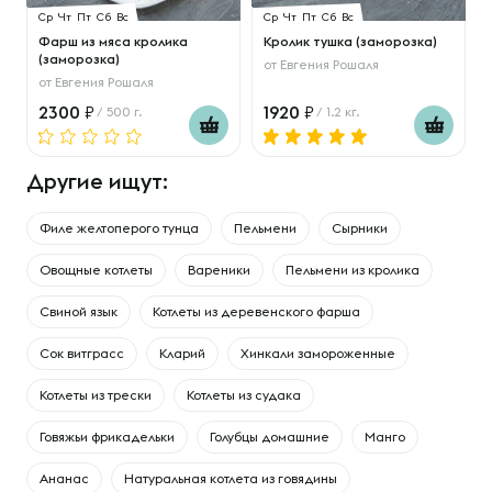
Ср
Чт
Пт
Сб
Вс
Ср
Чт
Пт
Сб
Вс
Фарш из мяса кролика
Кролик тушка (заморозка)
(заморозка)
от
Евгения Рошаля
от
Евгения Рошаля
2300
1920
/ 500 г.
/ 1.2 кг.
Другие ищут:
Филе желтоперого тунца
Пельмени
Сырники
Овощные котлеты
Вареники
Пельмени из кролика
Свиной язык
Котлеты из деревенского фарша
Сок витграсс
Кларий
Хинкали замороженные
Котлеты из трески
Котлеты из судака
Говяжьи фрикадельки
Голубцы домашние
Манго
Ананас
Натуральная котлета из говядины