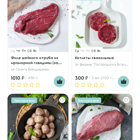
Ср
Чт
Пт
Сб
Вс
Ср
Чт
Пт
Сб
Вс
Филе шейного отруба из
Котлеты свекольные
мраморной говядины (за...
от
фермы "Гастродача Вселуг"
от
Олега Бондарева
1010
300
/ 450 г.
/ 2 шт. (200 гр.)
Заморозка
Заморозка