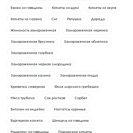
Ежики из говядины
Котлеты из щуки
Котлеты из окуня
Котлеты из сазана
Сиг
Ряпушка
Дорадо
Жимолость замороженная
Замороженная черника
Замороженная брусника
Замороженная облепиха
Замороженная голубика
Замороженная черная смородина
Замороженная калина
Замороженная пицца
Креветка северная
Филе морского гребешка
Мясо трубача
Сок ростков
Сорбет
Биточки из индейки
Наггетсы куриные
Бургерная котлета
Шницель из говядины
Ромштекс из говядины
Пожарские котлеты