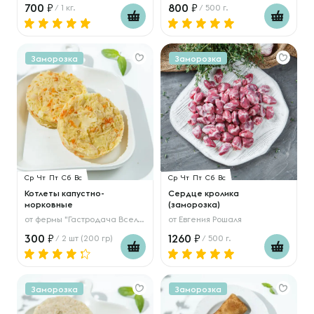
700
800
/ 1 кг.
/ 500 г.
Заморозка
Заморозка
Ср
Чт
Пт
Сб
Вс
Ср
Чт
Пт
Сб
Вс
Котлеты капустно-
Сердце кролика
морковные
(заморозка)
от
фермы "Гастродача Вселуг"
от
Евгения Рошаля
300
1260
/ 2 шт (200 гр)
/ 500 г.
Заморозка
Заморозка