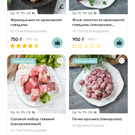
Ср
Чт
Пт
Сб
Вс
Ср
Чт
Пт
Сб
Вс
Фрикадельки из мраморной
Филе лопатки из мраморной
говядины
говядины (заморозка...
от
Олега Бондарева
от
Олега Бондарева
750
950
/ 300 гр.
/ 450 г.
Заморозка
Заморозка
Ср
Чт
Пт
Сб
Вс
Ср
Чт
Пт
Сб
Вс
Суповой набор говяжий
Почки кролика (заморозка)
(замороженный)
от
Евгения Рошаля
от
Олега Бондарева