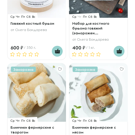
Ср
Чт
Пт
Сб
Вс
Ср
Чт
Пт
Сб
Вс
Говяжий костный бульон
Набор для костного
бульона говяжий
от
Олега Бондарева
(заморожен...
от
Олега Бондарева
600
400
/ 350 г.
/ 1 кг.
Заморозка
Заморозка
Ср
Чт
Пт
Сб
Вс
Ср
Чт
Пт
Сб
Вс
Блинчики фермерские с
Блинчики фермерские с
творогом
мясом