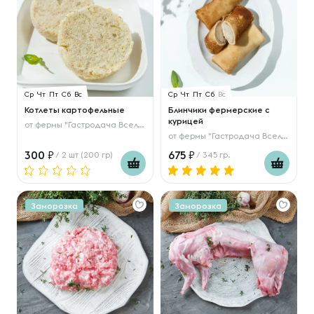
Ср
Чт
Пт
Сб
Вс
Ср
Чт
Пт
Сб
Вс
Котлеты картофельные
Блинчики фермерские с
курицей
от
фермы "Гастродача Вселуг"
от
фермы "Гастродача Вселуг"
300
675
/ 2 шт (200 гр)
/ 345 гр.
Заморозка
Заморозка