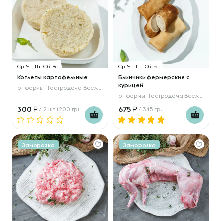
Ср
Чт
Пт
Сб
Вс
Ср
Чт
Пт
Сб
Вс
Котлеты картофельные
Блинчики фермерские с
курицей
от
фермы "Гастродача Вселуг"
от
фермы "Гастродача Вселуг"
300
675
/ 2 шт (200 гр)
/ 345 гр.
Заморозка
Заморозка