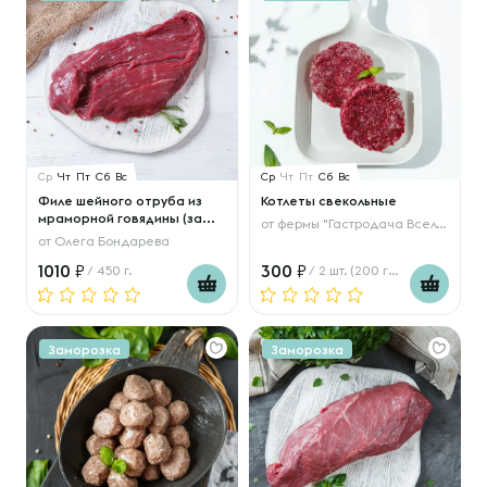
Ср
Чт
Пт
Сб
Вс
Ср
Чт
Пт
Сб
Вс
Филе шейного отруба из
Котлеты свекольные
мраморной говядины (за...
от
фермы "Гастродача Вселуг"
от
Олега Бондарева
1010
300
/ 450 г.
/ 2 шт. (200 гр.)
Заморозка
Заморозка