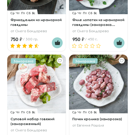
Ср
Чт
Пт
Сб
Вс
Ср
Чт
Пт
Сб
Вс
Фрикадельки из мраморной
Филе лопатки из мраморной
говядины
говядины (заморозка...
от
Олега Бондарева
от
Олега Бондарева
750
950
/ 300 гр.
/ 450 г.
Заморозка
Заморозка
Ср
Чт
Пт
Сб
Вс
Ср
Чт
Пт
Сб
Вс
Суповой набор говяжий
Почки кролика (заморозка)
(замороженный)
от
Евгения Рошаля
от
Олега Бондарева