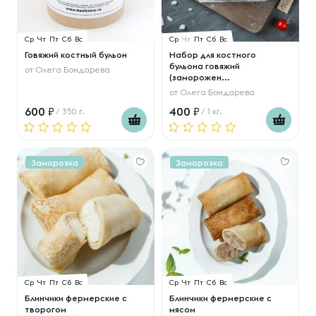
Ср
Чт
Пт
Сб
Вс
Ср
Чт
Пт
Сб
Вс
Говяжий костный бульон
Набор для костного
бульона говяжий
от
Олега Бондарева
(заморожен...
от
Олега Бондарева
600
400
/ 350 г.
/ 1 кг.
Заморозка
Заморозка
Ср
Чт
Пт
Сб
Вс
Ср
Чт
Пт
Сб
Вс
Блинчики фермерские с
Блинчики фермерские с
творогом
мясом