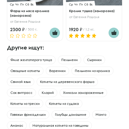
Ср
Чт
Пт
Сб
Вс
Ср
Чт
Пт
Сб
Вс
Фарш из мяса кролика
Кролик тушка (заморозка)
(заморозка)
от
Евгения Рошаля
от
Евгения Рошаля
2300
1920
/ 500 г.
/ 1.2 кг.
Другие ищут:
Филе желтоперого тунца
Пельмени
Сырники
Овощные котлеты
Вареники
Пельмени из кролика
Свиной язык
Котлеты из деревенского фарша
Сок витграсс
Кларий
Хинкали замороженные
Котлеты из трески
Котлеты из судака
Говяжьи фрикадельки
Голубцы домашние
Манго
Ананас
Натуральная котлета из говядины