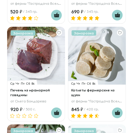
от
фермы "Гастродача Вселуг"
от
фермы "Гастродача Вселуг"
520
690
/ 345 гр.
/ 345 гр.
Заморозка
Заморозка
Ср
Чт
Пт
Сб
Вс
Ср
Чт
Пт
Сб
Вс
Печень из мраморной
Котлеты фермерские из
говядины
щуки
от
Олега Бондарева
от
фермы "Гастродача Вселуг"
920
845
/ 500 г.
/ 420 гр.
Заморозка
Заморозка