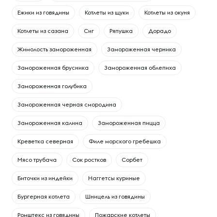
Ежики из говядины
Котлеты из щуки
Котлеты из окуня
Котлеты из сазана
Сиг
Ряпушка
Дорадо
Жимолость замороженная
Замороженная черника
Замороженная брусника
Замороженная облепиха
Замороженная голубика
Замороженная черная смородина
Замороженная калина
Замороженная пицца
Креветка северная
Филе морского гребешка
Мясо трубача
Сок ростков
Сорбет
Биточки из индейки
Наггетсы куриные
Бургерная котлета
Шницель из говядины
Ромштекс из говядины
Пожарские котлеты