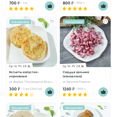
700
800
/ 1 кг.
/ 500 г.
Заморозка
Заморозка
Ср
Чт
Пт
Сб
Вс
Ср
Чт
Пт
Сб
Вс
Котлеты капустно-
Сердце кролика
морковные
(заморозка)
от
фермы "Гастродача Вселуг"
от
Евгения Рошаля
300
1260
/ 2 шт (200 гр)
/ 500 г.
Заморозка
Заморозка