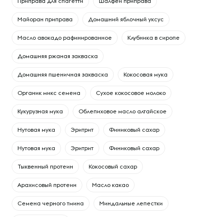
Приправа для спагетти
Шалфей приправа
Майоран приправа
Домашний яблочный уксус
Масло авокадо рафинированное
Клубника в сиропе
Домашняя ржаная закваска
Домашняя пшеничная закваска
Кокосовая мука
Органик микс семена
Сухое кокосовое молоко
Кукурузная мука
Облепиховое масло алтайское
Нутовая мука
Эритрит
Финиковый сахар
Нутовая мука
Эритрит
Финиковый сахар
Тыквенный протеин
Кокосовый сахар
Арахисовый протеин
Масло какао
Семена черного тмина
Миндальные лепестки