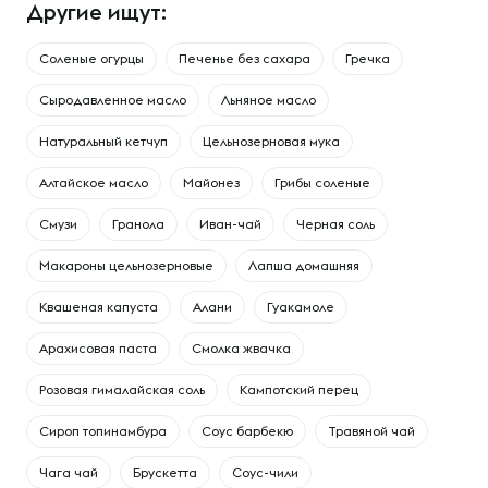
Другие ищут:
Соленые огурцы
Печенье без сахара
Гречка
Сыродавленное масло
Льняное масло
Натуральный кетчуп
Цельнозерновая мука
Алтайское масло
Майонез
Грибы соленые
Смузи
Гранола
Иван-чай
Черная соль
Макароны цельнозерновые
Лапша домашняя
Квашеная капуста
Алани
Гуакамоле
Арахисовая паста
Смолка жвачка
Розовая гималайская соль
Кампотский перец
Сироп топинамбура
Соус барбекю
Травяной чай
Чага чай
Брускетта
Соус-чили