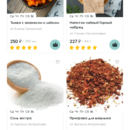
Ср
Чт
Пт
Сб
Вс
Ср
Чт
Пт
Сб
Вс
Тыква с ананасом и лаймом
Напиток чайный Горный
чабрец
от
Елены Гришиной
от
Семьи Лесниковых
250
227
/ 250 мл.
/ 40 г.
Ср
Чт
Пт
Сб
Вс
Ср
Чт
Пт
Сб
Вс
Соль экстра
Приправа для шашлыка
от
Артема Антропова
от
Артема Антропова