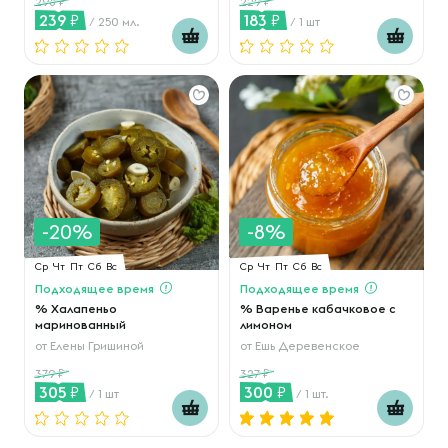
298
229
239
183
/ 250 мл.
/ 1 шт
-20%
-8%
Ср
Чт
Пт
Сб
Вс
Ср
Чт
Пт
Сб
Вс
Подходящее время
Подходящее время
% Халапеньо
% Варенье кабачковое с
маринованный
лимоном
от
Елены Гришиной
от
Ешь Деревенское
379
327
305
300
/ 1 шт
/ 1 шт.