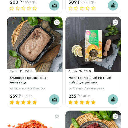
200
309
/ 550 гр.
/ 220 гр.
Ср
Чт
Пт
Сб
Вс
Ср
Чт
Пт
Сб
Вс
Овощная намазка из
Напиток чайный Мятный
чечевицы
чай с цитрусами
от
Екатерина Кантор
от
Семьи Лесниковых
259
235
/ 160 г.
/ 40 г.