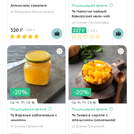
Апельсины сушеные
Подходящее время
% Напиток чайный
от
Варшама Баласаняна
Кавказский иван-чай
от
Семьи Лесниковых
320
227
/ 100 г.
/ 40 г.
-20%
-20%
Ср
Чт
Пт
Сб
Вс
Ср
Чт
Пт
Сб
Вс
Подходящее время
Подходящее время
% Варенье кабачковое с
% Тыква в сиропе с
лимоном
апельсином (маленькая)
от
Елены Гришиной
от
Елены Гришиной