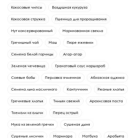
Кокосовые чипсы
Воздушная кукуруза
Кокосовая стружка
Пшеница для проращивания
Нут консервированный
Маринованная свекла
Гречишный чай
Маш
Пюре ежевики
Семена белой горчицы
Агар-агар
Зеленая чечевица
Гранатовый соус наршараб
Соевые бобы
Перловка ячменная
Абхазская аджика
Семена льна масличного
Кантуччини
Ржаные хлопья
Гречневые хлопья
Тимьян свежий
Арахисовая паста
Ткемали из алычи
Перец острый
Мука из зеленой гречки
Сушеная дыня
Сушеные лисички
Маринара
Матбуха
Арабьята