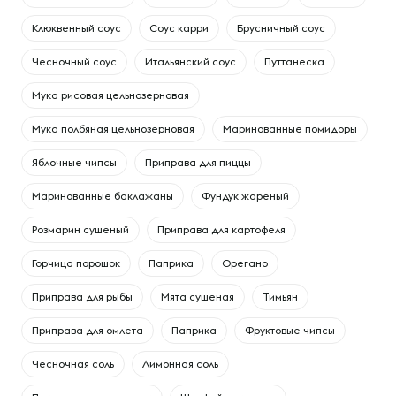
Клюквенный соус
Соус карри
Брусничный соус
Чесночный соус
Итальянский соус
Путтанеска
Мука рисовая цельнозерновая
Мука полбяная цельнозерновая
Маринованные помидоры
Яблочные чипсы
Приправа для пиццы
Маринованные баклажаны
Фундук жареный
Розмарин сушеный
Приправа для картофеля
Горчица порошок
Паприка
Орегано
Приправа для рыбы
Мята сушеная
Тимьян
Приправа для омлета
Паприка
Фруктовые чипсы
Чесночная соль
Лимонная соль