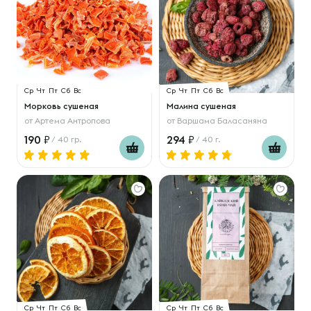
Ср
Чт
Пт
Сб
Вс
Ср
Чт
Пт
Сб
Вс
Морковь сушеная
Малина сушеная
от
Артема Антропова
от
Варшама Баласаняна
190
294
/ 40 гр.
/ 40 г.
Ср
Чт
Пт
Сб
Вс
Ср
Чт
Пт
Сб
Вс