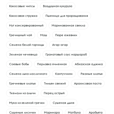
Кокосовые чипсы
Воздушная кукуруза
Кокосовая стружка
Пшеница для проращивания
Нут консервированный
Маринованная свекла
Гречишный чай
Маш
Пюре ежевики
Семена белой горчицы
Агар-агар
Зеленая чечевица
Гранатовый соус наршараб
Соевые бобы
Перловка ячменная
Абхазская аджика
Семена льна масличного
Кантуччини
Ржаные хлопья
Гречневые хлопья
Тимьян свежий
Арахисовая паста
Ткемали из алычи
Перец острый
Мука из зеленой гречки
Сушеная дыня
Сушеные лисички
Маринара
Матбуха
Арабьята