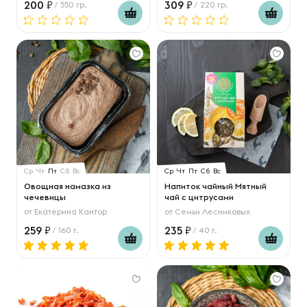
200
309
/ 550 гр.
/ 220 гр.
Ср
Чт
Пт
Сб
Вс
Ср
Чт
Пт
Сб
Вс
Овощная намазка из
Напиток чайный Мятный
чечевицы
чай с цитрусами
от
Екатерина Кантор
от
Семьи Лесниковых
259
235
/ 160 г.
/ 40 г.