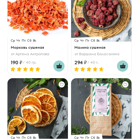
Ср
Чт
Пт
Сб
Вс
Ср
Чт
Пт
Сб
Вс
Морковь сушеная
Малина сушеная
от
Артема Антропова
от
Варшама Баласаняна
190
294
/ 40 гр.
/ 40 г.
Ср
Чт
Пт
Сб
Вс
Ср
Чт
Пт
Сб
Вс