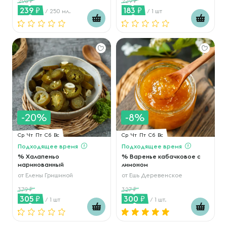
298
229
239
183
/ 250 мл.
/ 1 шт
-20%
-8%
Ср
Чт
Пт
Сб
Вс
Ср
Чт
Пт
Сб
Вс
Подходящее время
Подходящее время
% Халапеньо
% Варенье кабачковое с
маринованный
лимоном
от
Елены Гришиной
от
Ешь Деревенское
379
327
305
300
/ 1 шт
/ 1 шт.