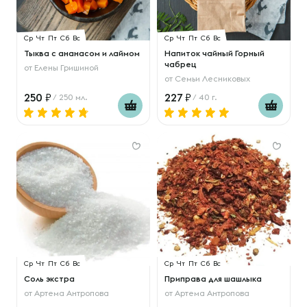
Ср
Чт
Пт
Сб
Вс
Ср
Чт
Пт
Сб
Вс
Тыква с ананасом и лаймом
Напиток чайный Горный
чабрец
от
Елены Гришиной
от
Семьи Лесниковых
250
227
/ 250 мл.
/ 40 г.
Ср
Чт
Пт
Сб
Вс
Ср
Чт
Пт
Сб
Вс
Соль экстра
Приправа для шашлыка
от
Артема Антропова
от
Артема Антропова