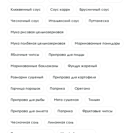
Клюквенный соус
Соус карри
Брусничный соус
Чесночный соус
Итальянский соус
Путтанеска
Мука рисовая цельнозерновая
Мука полбяная цельнозерновая
Маринованные помидоры
Яблочные чипсы
Приправа для пиццы
Маринованные баклажаны
Фундук жареный
Розмарин сушеный
Приправа для картофеля
Горчица порошок
Паприка
Орегано
Приправа для рыбы
Мята сушеная
Тимьян
Приправа для омлета
Паприка
Фруктовые чипсы
Чесночная соль
Лимонная соль