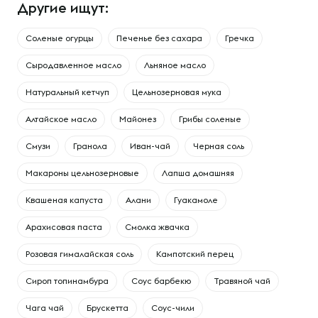
Другие ищут:
Соленые огурцы
Печенье без сахара
Гречка
Сыродавленное масло
Льняное масло
Натуральный кетчуп
Цельнозерновая мука
Алтайское масло
Майонез
Грибы соленые
Смузи
Гранола
Иван-чай
Черная соль
Макароны цельнозерновые
Лапша домашняя
Квашеная капуста
Алани
Гуакамоле
Арахисовая паста
Смолка жвачка
Розовая гималайская соль
Кампотский перец
Сироп топинамбура
Соус барбекю
Травяной чай
Чага чай
Брускетта
Соус-чили