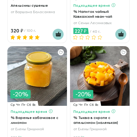
Апельсины сушеные
Подходящее время
% Напиток чайный
от
Варшама Баласаняна
Кавказский иван-чай
от
Семьи Лесниковых
320
227
/ 100 г.
/ 40 г.
-20%
-20%
Ср
Чт
Пт
Сб
Вс
Ср
Чт
Пт
Сб
Вс
Подходящее время
Подходящее время
% Варенье кабачковое с
% Тыква в сиропе с
лимоном
апельсином (маленькая)
от
Елены Гришиной
от
Елены Гришиной