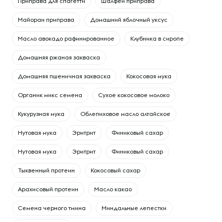
Приправа для спагетти
Шалфей приправа
Майоран приправа
Домашний яблочный уксус
Масло авокадо рафинированное
Клубника в сиропе
Домашняя ржаная закваска
Домашняя пшеничная закваска
Кокосовая мука
Органик микс семена
Сухое кокосовое молоко
Кукурузная мука
Облепиховое масло алтайское
Нутовая мука
Эритрит
Финиковый сахар
Нутовая мука
Эритрит
Финиковый сахар
Тыквенный протеин
Кокосовый сахар
Арахисовый протеин
Масло какао
Семена черного тмина
Миндальные лепестки