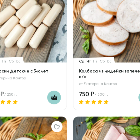
Пт
Сб
Вс
Ср
Чт
Пт
Сб
Вс
ски Детские с 3-х лет
Колбаса из индейки запеч
в/к
терина Кантор
от
Екатерина Кантор
9
750
/ 250 г.
/ 300 г.