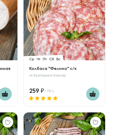
Ср
Чт
Пт
Сб
Вс
енная
Колбаса "Фелино" с/к
от
Екатерина Кантор
259
/ 70 г.