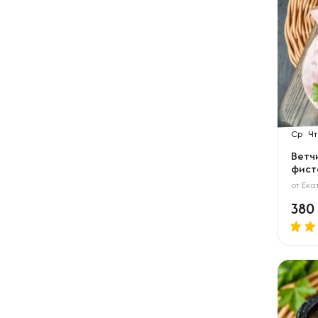
Ср
Чт
Ветчи
фист
от
Ека
380