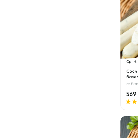
Ср
Чт
Соси
бази
от
Ека
569