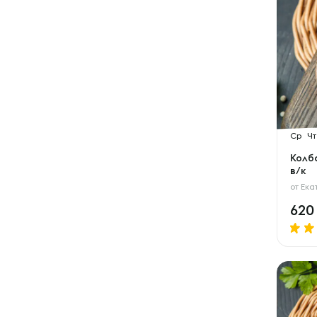
Ср
Чт
Колб
в/к
от
Ека
62