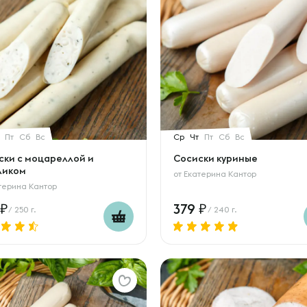
Пт
Сб
Вс
Ср
Чт
Пт
Сб
Вс
ски с моцареллой и
Сосиски куриные
ликом
от
Екатерина Кантор
терина Кантор
379
/ 250 г.
/ 240 г.