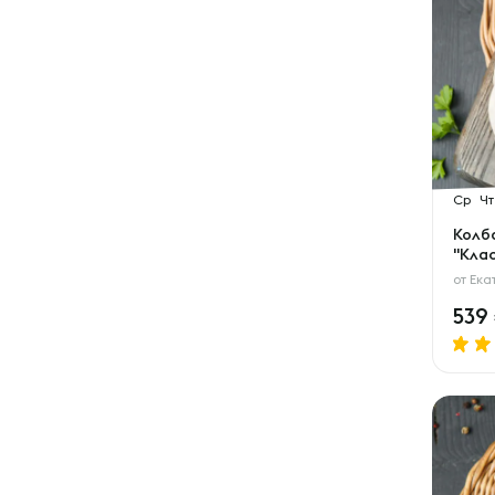
Ср
Чт
Колб
"Кла
от
Ека
539