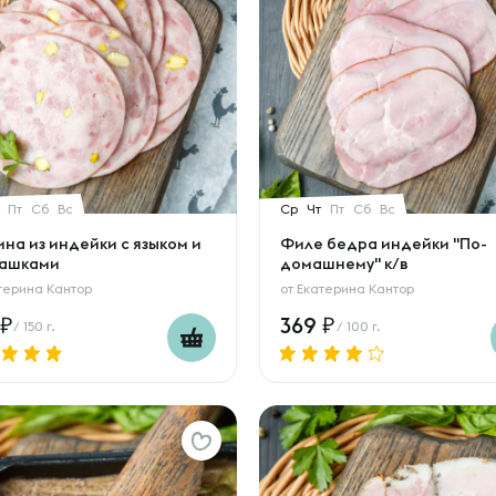
Пт
Сб
Вс
Ср
Чт
Пт
Сб
Вс
на из индейки с языком и
Филе бедра индейки "По-
ашками
домашнему" к/в
терина Кантор
от
Екатерина Кантор
369
/ 150 г.
/ 100 г.