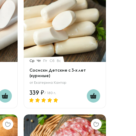
Ср
Чт
Пт
Сб
Вс
Сосиски Детские с 3-х лет
(куриные)
от
Екатерина Кантор
339
/ 180 г.