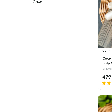
Сало
Ср
Чт
Сосис
(инд
от
Ека
47