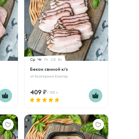
Ср
Чт
Пт
Сб
Вс
Бекон свиной к/з
от
Екатерина Кантор
409
/ 150 г.