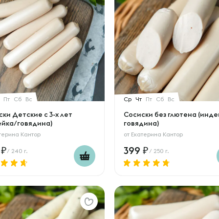
Пт
Сб
Вс
Ср
Чт
Пт
Сб
Вс
ки Детские с 3-х лет
Сосиски без глютена (инде
ейка/говядина)
говядина)
терина Кантор
от
Екатерина Кантор
9
399
/ 240 г.
/ 250 г.