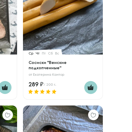
Ср
Чт
Пт
Сб
Вс
я
Сосиски "Венские
подкопченные"
от
Екатерина Кантор
289
/ 200 г.