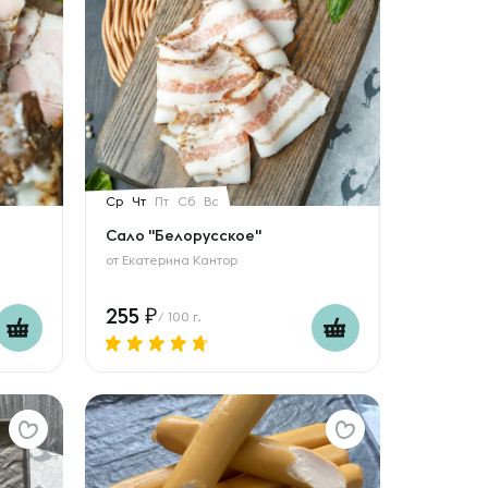
Ср
Чт
Пт
Сб
Вс
Сало "Белорусское"
от
Екатерина Кантор
255
/ 100 г.