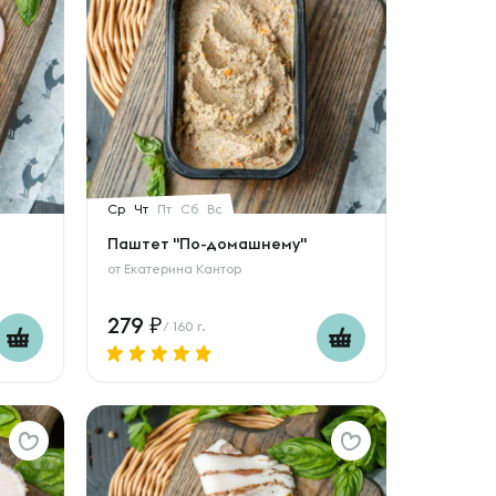
Ср
Чт
Пт
Сб
Вс
Паштет "По-домашнему"
от
Екатерина Кантор
279
/ 160 г.