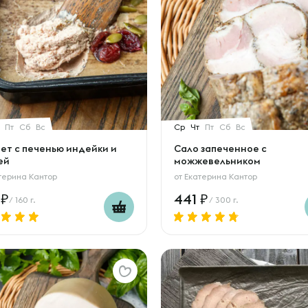
Пт
Сб
Вс
Ср
Чт
Пт
Сб
Вс
ет с печенью индейки и
Сало запеченное с
ей
можжевельником
терина Кантор
от
Екатерина Кантор
9
441
/ 160 г.
/ 300 г.