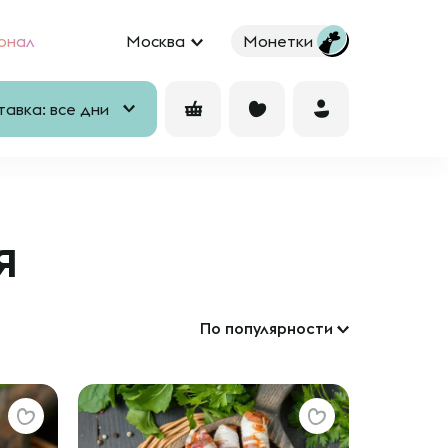
рнал
Москва
Монетки
авка: все дни
я
По популярности