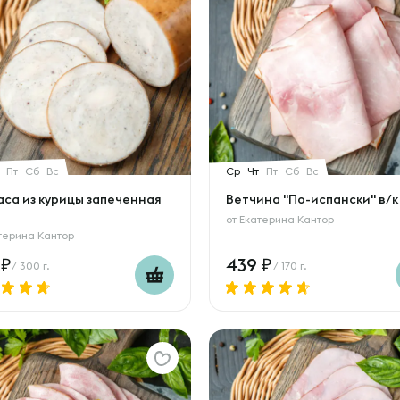
Пт
Сб
Вс
Ср
Чт
Пт
Сб
Вс
аса из курицы запеченная
Ветчина "По-испански" в/к
от
Екатерина Кантор
терина Кантор
0
439
/ 300 г.
/ 170 г.