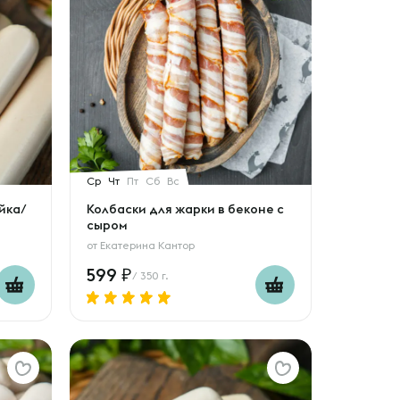
Ср
Чт
Пт
Сб
Вс
йка/
Колбаски для жарки в беконе с
сыром
от
Екатерина Кантор
599
/ 350 г.