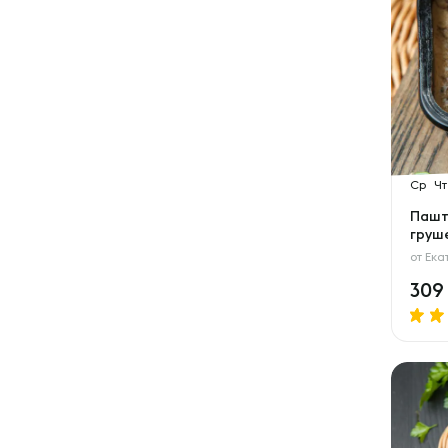
Ср
Чт
Пашт
груш
от
Ека
30