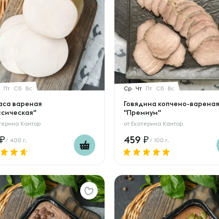
Пт
Сб
Вс
Ср
Чт
Пт
Сб
Вс
аса вареная
Говядина копчено-варена
ссическая"
"Премиум"
терина Кантор
от
Екатерина Кантор
459
/ 400 г.
/ 100 г.