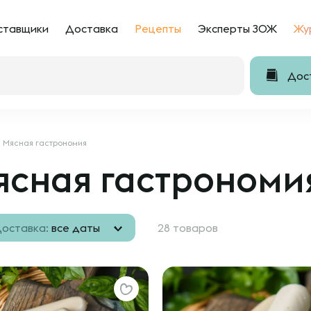
ставщики
Доставка
Рецепты
Эксперты ЗОЖ
Жу
Дост
Мясная гастрономия
ясная гастрономи
оставка:
все даты
28 товаров