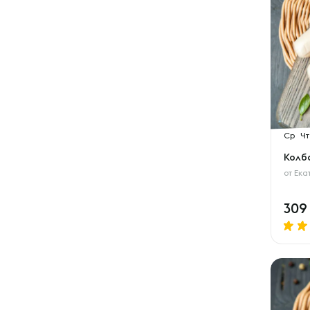
Ср
Чт
Колба
от
Ека
30