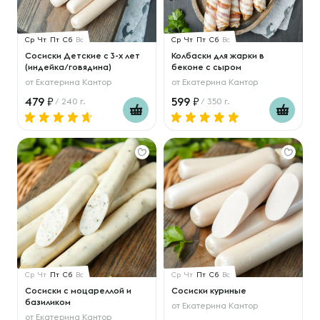
Ср
Чт
Пт
Сб
Вс
Ср
Чт
Пт
Сб
Вс
Сосиски Детские с 3-х лет
Колбаски для жарки в
(индейка/говядина)
беконе с сыром
от
Екатерина Кантор
от
Екатерина Кантор
479
599
/ 240 г.
/ 350 г.
Ср
Чт
Пт
Сб
Вс
Ср
Чт
Пт
Сб
Вс
Сосиски с моцареллой и
Сосиски куриные
базиликом
от
Екатерина Кантор
от
Екатерина Кантор