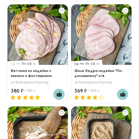
Ср
Чт
Пт
Сб
Вс
Ср
Чт
Пт
Сб
Вс
Ветчина из индейки с
Филе бедра индейки "По-
языком и фисташками
домашнему" к/в
от
Екатерина Кантор
от
Екатерина Кантор
380
369
/ 150 г.
/ 100 г.