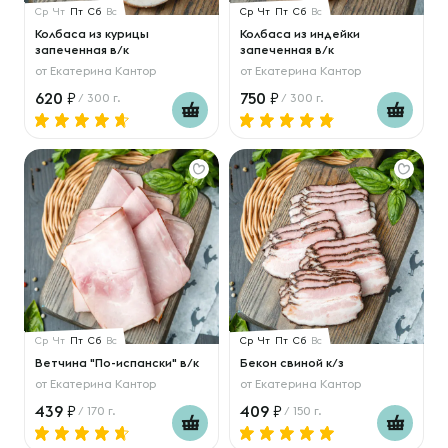
Ср
Чт
Пт
Сб
Вс
Ср
Чт
Пт
Сб
Вс
Колбаса из курицы
Колбаса из индейки
запеченная в/к
запеченная в/к
от
Екатерина Кантор
от
Екатерина Кантор
620
750
/ 300 г.
/ 300 г.
Ср
Чт
Пт
Сб
Вс
Ср
Чт
Пт
Сб
Вс
Ветчина "По-испански" в/к
Бекон свиной к/з
от
Екатерина Кантор
от
Екатерина Кантор
439
409
/ 170 г.
/ 150 г.