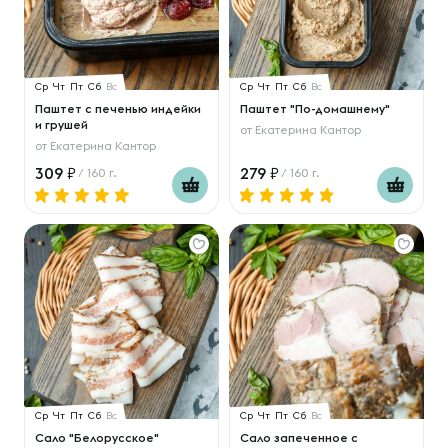
Ср
Чт
Пт
Сб
Вс
Ср
Чт
Пт
Сб
Вс
Паштет с печенью индейки
Паштет "По-домашнему"
и грушей
от
Екатерина Кантор
от
Екатерина Кантор
309
279
/ 160 г.
/ 160 г.
Ср
Чт
Пт
Сб
Вс
Ср
Чт
Пт
Сб
Вс
Сало "Белорусское"
Сало запеченное с