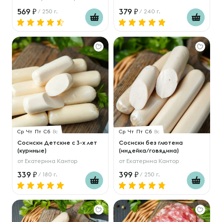
569
379
/ 250 г.
/ 240 г.
Ср
Чт
Пт
Сб
Вс
Ср
Чт
Пт
Сб
Вс
Сосиски Детские с 3-х лет
Сосиски без глютена
(куриные)
(индейка/говядина)
от
Екатерина Кантор
от
Екатерина Кантор
339
399
/ 180 г.
/ 250 г.