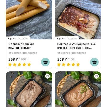
Ср
Чт
Пт
Сб
Вс
Ср
Чт
Пт
Сб
Вс
Сосиски "Венские
Паштет с утиной печенью,
подкопченные"
клюквой и грецким ор...
от
Екатерина Кантор
от
Екатерина Кантор
289
239
/ 200 г.
/ 160 г.