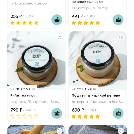
можжевельником
от
Екатерина Кантор
от
Екатерина Кантор
255
441
/ 100 г.
/ 300 г.
Ср
Чт
Пт
Сб
Вс
Ср
Чт
Пт
Сб
Вс
Рийет из утки
Паштет из куриной печени
от
фермы "Гастродача Вселуг"
от
фермы "Гастродача Вселуг"
790
690
/ 200 г.
/ 200 г.