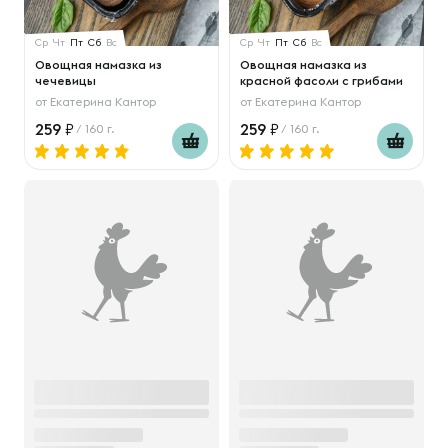
Ср
Чт
Пт
Сб
Вс
Ср
Чт
Пт
Сб
Вс
Овощная намазка из
Овощная намазка из
чечевицы
красной фасоли с грибами
от
Екатерина Кантор
от
Екатерина Кантор
259
259
/ 160 г.
/ 160 г.