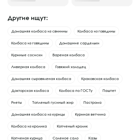
Другие ищут:
Домашняя колбаса из свинины
Колбаса из говядины
Колбаса из говядины
Домашние сардельки
Куриные сосиски
Вареная колбаса
Ливерная колбаса
Говяжий холодец
Домашняя сыровяленая колбаса
Краковская колбаса
Докторская колбаса
Колбаса по ГОСТу
Паштет
Риеты
Топленый гусиный жир
Пастрома
Домашняя колбаса из курицы
Куриная ветчина
Колбаса из кролика
Копченый кролик
Копченая курица
Соленое сало
Казы