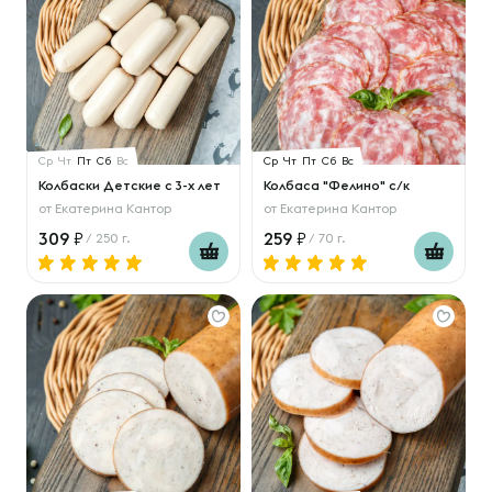
Ср
Чт
Пт
Сб
Вс
Ср
Чт
Пт
Сб
Вс
Колбаски Детские с 3-х лет
Колбаса "Фелино" с/к
от
Екатерина Кантор
от
Екатерина Кантор
309
259
/ 250 г.
/ 70 г.