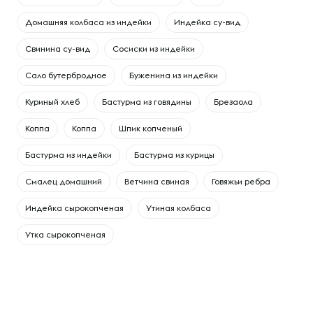
Домашняя колбаса из индейки
Индейка су-вид
Свинина су-вид
Сосиски из индейки
Сало бутербродное
Буженина из индейки
Куриный хлеб
Бастурма из говядины
Брезаола
Коппа
Коппа
Шпик копченый
Бастурма из индейки
Бастурма из курицы
Смалец домашний
Ветчина свиная
Говяжьи ребра
Индейка сырокопченая
Утиная колбаса
Утка сырокопченая