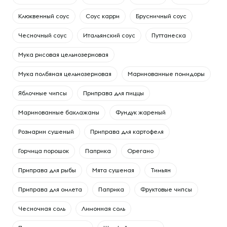
Клюквенный соус
Соус карри
Брусничный соус
Чесночный соус
Итальянский соус
Путтанеска
Мука рисовая цельнозерновая
Мука полбяная цельнозерновая
Маринованные помидоры
Яблочные чипсы
Приправа для пиццы
Маринованные баклажаны
Фундук жареный
Розмарин сушеный
Приправа для картофеля
Горчица порошок
Паприка
Орегано
Приправа для рыбы
Мята сушеная
Тимьян
Приправа для омлета
Паприка
Фруктовые чипсы
Чесночная соль
Лимонная соль