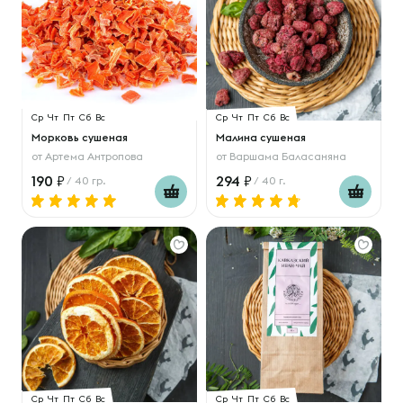
Ср
Чт
Пт
Сб
Вс
Ср
Чт
Пт
Сб
Вс
Морковь сушеная
Малина сушеная
от
Артема Антропова
от
Варшама Баласаняна
190
294
/ 40 гр.
/ 40 г.
Ср
Чт
Пт
Сб
Вс
Ср
Чт
Пт
Сб
Вс