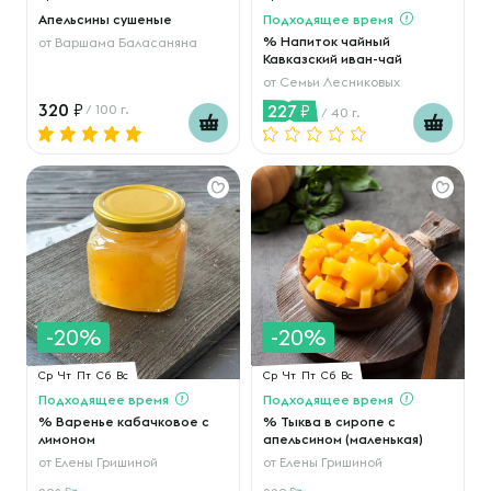
Апельсины сушеные
Подходящее время
% Напиток чайный
от
Варшама Баласаняна
Кавказский иван-чай
от
Семьи Лесниковых
320
227
/ 100 г.
/ 40 г.
-20%
-20%
Ср
Чт
Пт
Сб
Вс
Ср
Чт
Пт
Сб
Вс
Подходящее время
Подходящее время
% Варенье кабачковое с
% Тыква в сиропе с
лимоном
апельсином (маленькая)
от
Елены Гришиной
от
Елены Гришиной