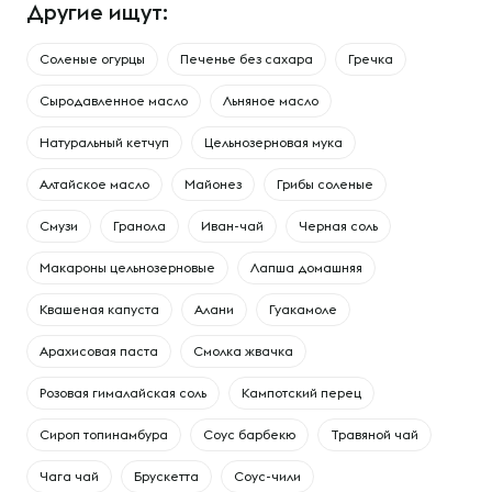
Другие ищут:
Соленые огурцы
Печенье без сахара
Гречка
Сыродавленное масло
Льняное масло
Натуральный кетчуп
Цельнозерновая мука
Алтайское масло
Майонез
Грибы соленые
Смузи
Гранола
Иван-чай
Черная соль
Макароны цельнозерновые
Лапша домашняя
Квашеная капуста
Алани
Гуакамоле
Арахисовая паста
Смолка жвачка
Розовая гималайская соль
Кампотский перец
Сироп топинамбура
Соус барбекю
Травяной чай
Чага чай
Брускетта
Соус-чили