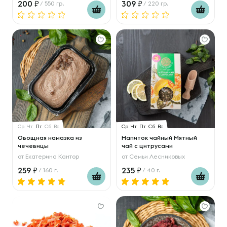
200
309
/ 550 гр.
/ 220 гр.
Ср
Чт
Пт
Сб
Вс
Ср
Чт
Пт
Сб
Вс
Овощная намазка из
Напиток чайный Мятный
чечевицы
чай с цитрусами
от
Екатерина Кантор
от
Семьи Лесниковых
259
235
/ 160 г.
/ 40 г.