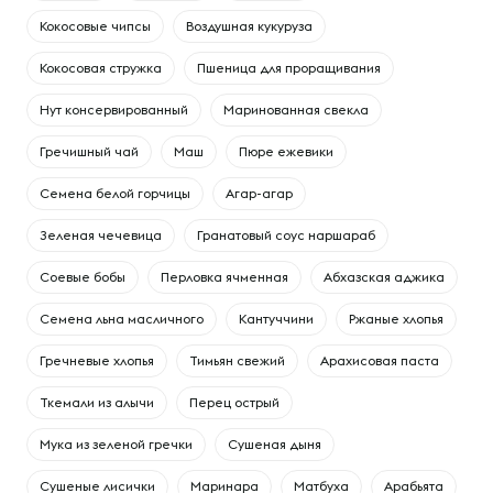
Кокосовые чипсы
Воздушная кукуруза
Кокосовая стружка
Пшеница для проращивания
Нут консервированный
Маринованная свекла
Гречишный чай
Маш
Пюре ежевики
Семена белой горчицы
Агар-агар
Зеленая чечевица
Гранатовый соус наршараб
Соевые бобы
Перловка ячменная
Абхазская аджика
Семена льна масличного
Кантуччини
Ржаные хлопья
Гречневые хлопья
Тимьян свежий
Арахисовая паста
Ткемали из алычи
Перец острый
Мука из зеленой гречки
Сушеная дыня
Сушеные лисички
Маринара
Матбуха
Арабьята