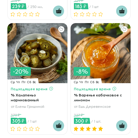
298
229
239
183
/ 250 мл.
/ 1 шт
-20%
-8%
Ср
Чт
Пт
Сб
Вс
Ср
Чт
Пт
Сб
Вс
Подходящее время
Подходящее время
% Халапеньо
% Варенье кабачковое с
маринованный
лимоном
от
Елены Гришиной
от
Ешь Деревенское
379
327
305
300
/ 1 шт
/ 1 шт.