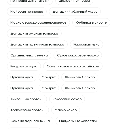
Приправа для спагетти
Шалфей приправа
Майоран приправа
Домашний яблочный уксус
Масло авокадо рафинированное
Клубника в сиропе
Домашняя ржаная закваска
Домашняя пшеничная закваска
Кокосовая мука
Органик микс семена
Сухое кокосовое молоко
Кукурузная мука
Облепиховое масло алтайское
Нутовая мука
Эритрит
Финиковый сахар
Нутовая мука
Эритрит
Финиковый сахар
Тыквенный протеин
Кокосовый сахар
Арахисовый протеин
Масло какао
Семена черного тмина
Миндальные лепестки