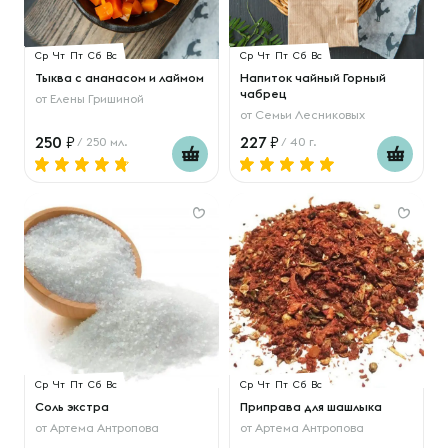
Ср
Чт
Пт
Сб
Вс
Ср
Чт
Пт
Сб
Вс
Тыква с ананасом и лаймом
Напиток чайный Горный
чабрец
от
Елены Гришиной
от
Семьи Лесниковых
250
227
/ 250 мл.
/ 40 г.
Ср
Чт
Пт
Сб
Вс
Ср
Чт
Пт
Сб
Вс
Соль экстра
Приправа для шашлыка
от
Артема Антропова
от
Артема Антропова