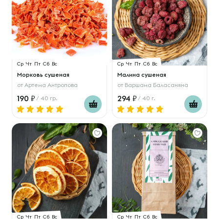
Ср
Чт
Пт
Сб
Вс
Ср
Чт
Пт
Сб
Вс
Морковь сушеная
Малина сушеная
от
Артема Антропова
от
Варшама Баласаняна
190
294
/ 40 гр.
/ 40 г.
Ср
Чт
Пт
Сб
Вс
Ср
Чт
Пт
Сб
Вс