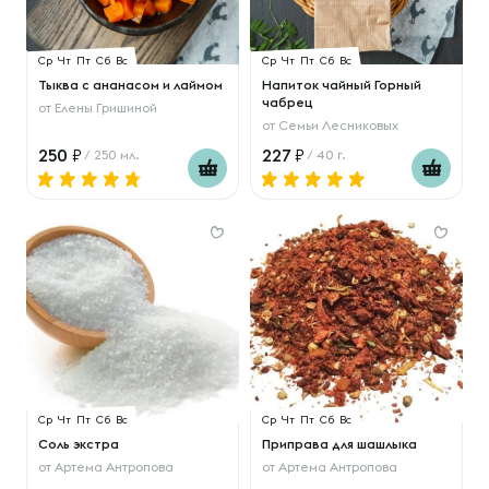
Ср
Чт
Пт
Сб
Вс
Ср
Чт
Пт
Сб
Вс
Тыква с ананасом и лаймом
Напиток чайный Горный
чабрец
от
Елены Гришиной
от
Семьи Лесниковых
250
227
/ 250 мл.
/ 40 г.
Ср
Чт
Пт
Сб
Вс
Ср
Чт
Пт
Сб
Вс
Соль экстра
Приправа для шашлыка
от
Артема Антропова
от
Артема Антропова