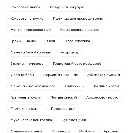
Кокосовые чипсы
Воздушная кукуруза
Кокосовая стружка
Пшеница для проращивания
Нут консервированный
Маринованная свекла
Гречишный чай
Маш
Пюре ежевики
Семена белой горчицы
Агар-агар
Зеленая чечевица
Гранатовый соус наршараб
Соевые бобы
Перловка ячменная
Абхазская аджика
Семена льна масличного
Кантуччини
Ржаные хлопья
Гречневые хлопья
Тимьян свежий
Арахисовая паста
Ткемали из алычи
Перец острый
Мука из зеленой гречки
Сушеная дыня
Сушеные лисички
Маринара
Матбуха
Арабьята