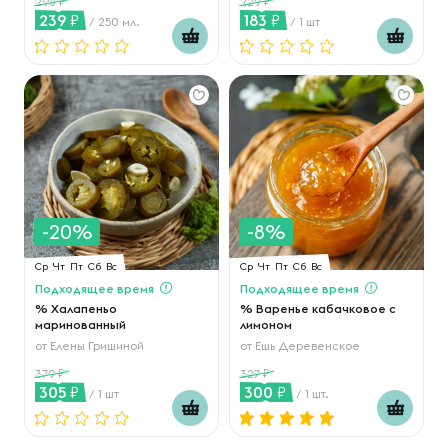
298
229
239
183
/ 250 мл.
/ 1 шт
-20%
-8%
Ср
Чт
Пт
Сб
Вс
Ср
Чт
Пт
Сб
Вс
Подходящее время
Подходящее время
% Халапеньо
% Варенье кабачковое с
маринованный
лимоном
от
Елены Гришиной
от
Ешь Деревенское
379
327
305
300
/ 1 шт
/ 1 шт.