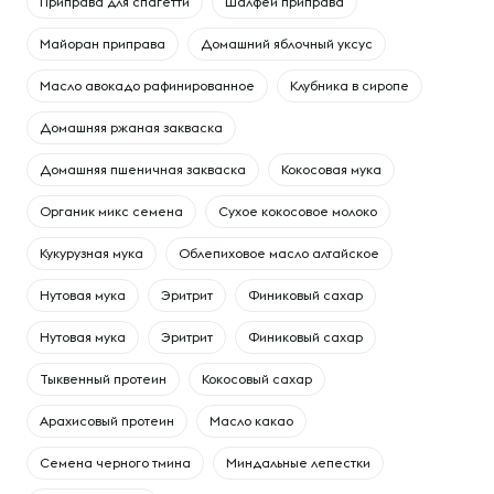
Приправа для спагетти
Шалфей приправа
Майоран приправа
Домашний яблочный уксус
Масло авокадо рафинированное
Клубника в сиропе
Домашняя ржаная закваска
Домашняя пшеничная закваска
Кокосовая мука
Органик микс семена
Сухое кокосовое молоко
Кукурузная мука
Облепиховое масло алтайское
Нутовая мука
Эритрит
Финиковый сахар
Нутовая мука
Эритрит
Финиковый сахар
Тыквенный протеин
Кокосовый сахар
Арахисовый протеин
Масло какао
Семена черного тмина
Миндальные лепестки