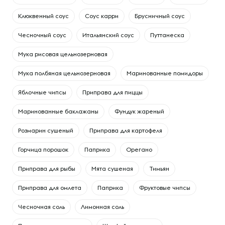
Клюквенный соус
Соус карри
Брусничный соус
Чесночный соус
Итальянский соус
Путтанеска
Мука рисовая цельнозерновая
Мука полбяная цельнозерновая
Маринованные помидоры
Яблочные чипсы
Приправа для пиццы
Маринованные баклажаны
Фундук жареный
Розмарин сушеный
Приправа для картофеля
Горчица порошок
Паприка
Орегано
Приправа для рыбы
Мята сушеная
Тимьян
Приправа для омлета
Паприка
Фруктовые чипсы
Чесночная соль
Лимонная соль