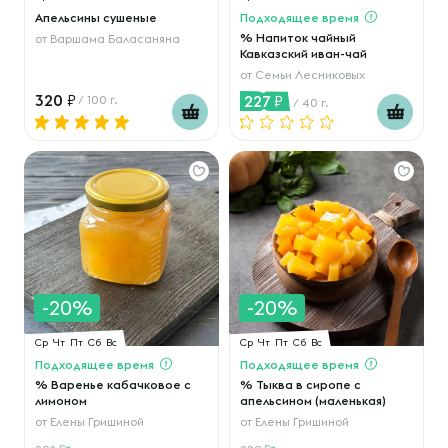
Апельсины сушеные
Подходящее время
% Напиток чайный
от
Варшама Баласаняна
Кавказский иван-чай
от
Семьи Лесниковых
320
227
/ 100 г.
/ 40 г.
-20%
-20%
Ср
Чт
Пт
Сб
Вс
Ср
Чт
Пт
Сб
Вс
Подходящее время
Подходящее время
% Варенье кабачковое с
% Тыква в сиропе с
лимоном
апельсином (маленькая)
от
Елены Гришиной
от
Елены Гришиной