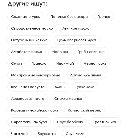
Другие ищут:
Соленые огурцы
Печенье без сахара
Гречка
Сыродавленное масло
Льняное масло
Натуральный кетчуп
Цельнозерновая мука
Алтайское масло
Майонез
Грибы соленые
Смузи
Гранола
Иван-чай
Черная соль
Макароны цельнозерновые
Лапша домашняя
Квашеная капуста
Алани
Гуакамоле
Арахисовая паста
Смолка жвачка
Розовая гималайская соль
Кампотский перец
Сироп топинамбура
Соус барбекю
Травяной чай
Чага чай
Брускетта
Соус-чили