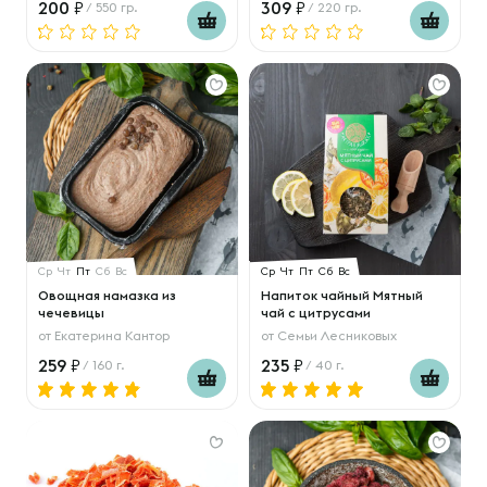
200
309
/ 550 гр.
/ 220 гр.
Ср
Чт
Пт
Сб
Вс
Ср
Чт
Пт
Сб
Вс
Овощная намазка из
Напиток чайный Мятный
чечевицы
чай с цитрусами
от
Екатерина Кантор
от
Семьи Лесниковых
259
235
/ 160 г.
/ 40 г.