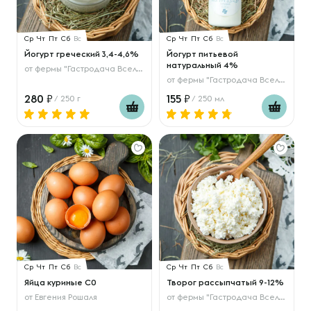
Ср
Чт
Пт
Сб
Вс
Ср
Чт
Пт
Сб
Вс
Йогурт греческий 3,4-4,6%
Йогурт питьевой
натуральный 4%
от
фермы "Гастродача Вселуг"
от
фермы "Гастродача Вселуг"
280
155
/ 250 г
/ 250 мл
Ср
Чт
Пт
Сб
Вс
Ср
Чт
Пт
Сб
Вс
Яйца куриные С0
Творог рассыпчатый 9-12%
от
Евгения Рошаля
от
фермы "Гастродача Вселуг"