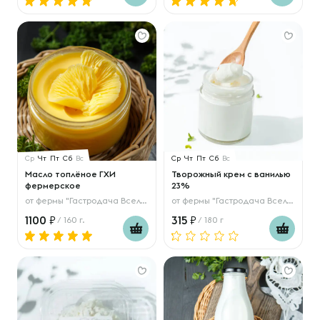
Ср
Чт
Пт
Сб
Вс
Ср
Чт
Пт
Сб
Вс
Масло топлёное ГХИ
Творожный крем с ванилью
фермерское
23%
от
фермы "Гастродача Вселуг"
от
фермы "Гастродача Вселуг"
1100
315
/ 160 г.
/ 180 г