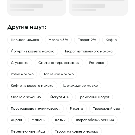
Другие ищут:
Цельное молоко
Молоко 3%
Творог 9%
Кефир
Йогурт из козьего молока
Творог из топленого молока
Сгущенка
Сметана термостатная
Ряженка
Козье молоко
Топленое молоко
Кефир из козьего молока
Шоколадное масло
Масло с зеленью
Йогурт 4%
Греческий йогурт
Простокваша мечниковская
Рикотта
Творожный сыр
Айран
Мацони
Катык
Творог обезжиренный
Перепелиные яйца
Творог из козьего молока