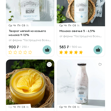
Ср
Чт
Пт
Сб
Вс
Ср
Чт
Пт
Сб
Вс
Творог мягкий из козьего
Молоко овечье 5 - 6,5%
молока 9-12%
от
фермы "Гастродача Вселуг"
от
фермы "Гастродача Вселуг"
900
583
/ 250 г
/ 500 мл
Ср
Чт
Пт
Сб
Вс
Ср
Чт
Пт
Сб
Вс