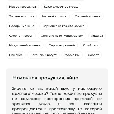
Масса творожная
Козье сливочное масло
Топленое масло
Рисовый напиток
Овсяный напиток
Цесариные яйца
Сгущенка из козьего молока
Слоеный творог
Сметана из топленых сливок
Яйца С1
Миндальный напиток
Сырок творожный
Козий сыр
Майонез
Веганский йогурт
Масло гхи
Сорбет
Молочная продукция, яйца
Знаете ли вы, какой вкус у настоящего
цельного молока? Такие молочные продукты
не содержат посторонних примесей, не
хранятся долго и при скисании
превращаются в простоквашу, из которой
можно сделать нежный домашний творог.