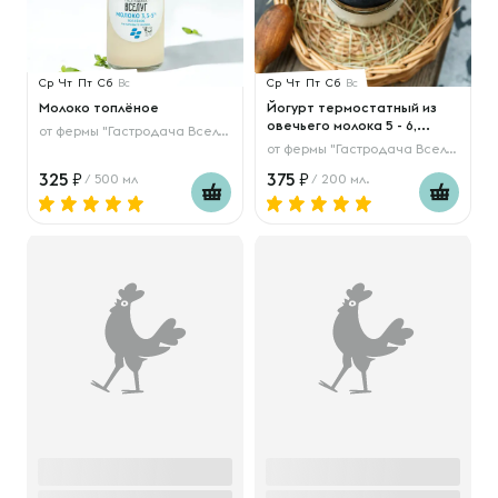
Ср
Чт
Пт
Сб
Вс
Ср
Чт
Пт
Сб
Вс
Молоко топлёное
Йогурт термостатный из
овечьего молока 5 - 6,...
от
фермы "Гастродача Вселуг"
от
фермы "Гастродача Вселуг"
325
375
/ 500 мл
/ 200 мл.