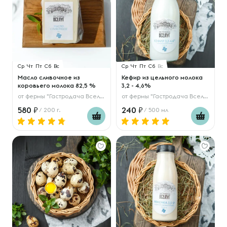
Ср
Чт
Пт
Сб
Вс
Ср
Чт
Пт
Сб
Вс
Масло сливочное из
Кефир из цельного молока
коровьего молока 82,5 %
3,2 - 4,6%
от
фермы "Гастродача Вселуг"
от
фермы "Гастродача Вселуг"
580
240
/ 200 г.
/ 500 мл