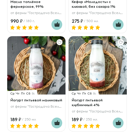
Масло топлёное
Кефир «Молодость» с
фермерское, 99%
клюквой, без сахара 1%
от
фермы "Гастродача Вселуг"
от
фермы "Гастродача Вселуг"
990
275
/ 180 г.
/ 500 мл
Ср
Чт
Пт
Сб
Вс
Ср
Чт
Пт
Сб
Вс
Йогурт питьевой малиновый
Йогурт питьевой
клубничный 4%
от
фермы "Гастродача Вселуг"
от
фермы "Гастродача Вселуг"
189
189
/ 250 мл
/ 250 мл