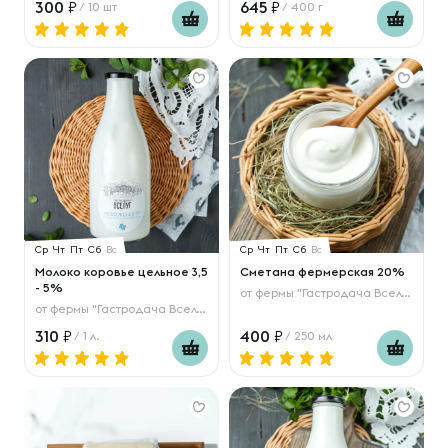
300
645
/ 10 шт
/ 400 г
Ср
Чт
Пт
Сб
Вс
Ср
Чт
Пт
Сб
Вс
Молоко коровье цельное 3,5
Сметана фермерская 20%
- 5%
от
фермы "Гастродача Вселуг"
от
фермы "Гастродача Вселуг"
310
400
/ 1 л.
/ 250 мл