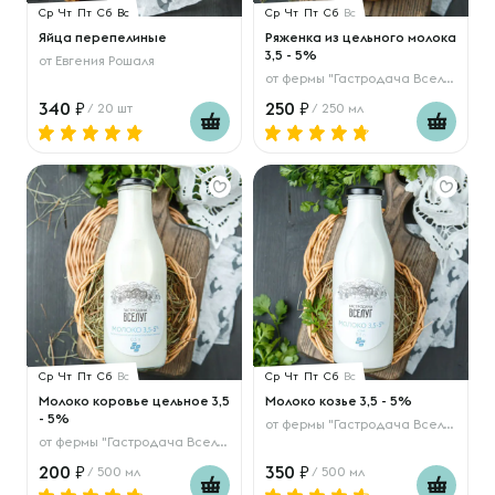
Ср
Чт
Пт
Сб
Вс
Ср
Чт
Пт
Сб
Вс
Яйца перепелиные
Ряженка из цельного молока
3,5 - 5%
от
Евгения Рошаля
от
фермы "Гастродача Вселуг"
340
250
/ 20 шт
/ 250 мл
Ср
Чт
Пт
Сб
Вс
Ср
Чт
Пт
Сб
Вс
Молоко коровье цельное 3,5
Молоко козье 3,5 - 5%
- 5%
от
фермы "Гастродача Вселуг"
от
фермы "Гастродача Вселуг"
200
350
/ 500 мл
/ 500 мл