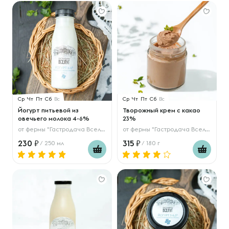
Ср
Чт
Пт
Сб
Вс
Ср
Чт
Пт
Сб
Вс
Йогурт питьевой из
Творожный крем с какао
овечьего молока 4-6%
23%
от
фермы "Гастродача Вселуг"
от
фермы "Гастродача Вселуг"
230
315
/ 250 мл
/ 180 г