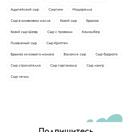
Адыгейский сыр
Сулугуни
Моцарелла
Сыр в оливковом масле
Козий сыр
Брынза
Козий сыр Шевр
Сыр с травами
Камамбер
Плавленый сыр
Сыр Кроттен
Брынза из козьего молока
Валансе сыр
Сыр буррата
Сыр страчателла
Сыр горгонзола
Сыр лангр
Сыр чечил
Подпишитесь