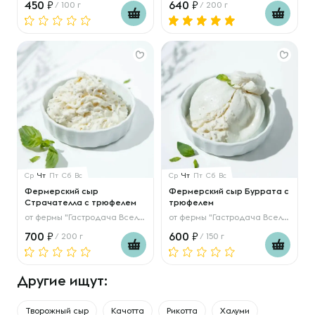
450
640
/ 100 г
/ 200 г
Ср
Чт
Пт
Сб
Вс
Ср
Чт
Пт
Сб
Вс
Фермерский сыр
Фермерский сыр Буррата с
Страчателла с трюфелем
трюфелем
от
фермы "Гастродача Вселуг"
от
фермы "Гастродача Вселуг"
700
600
/ 200 г
/ 150 г
Другие ищут:
Творожный сыр
Качотта
Рикотта
Халуми