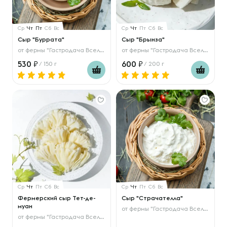
Ср
Чт
Пт
Сб
Вс
Ср
Чт
Пт
Сб
Вс
Сыр "Буррата"
Сыр "Брынза"
от
фермы "Гастродача Вселуг"
от
фермы "Гастродача Вселуг"
530
600
/ 150 г
/ 200 г
Ср
Чт
Пт
Сб
Вс
Ср
Чт
Пт
Сб
Вс
Фермерский сыр Тет-де-
Сыр "Страчателла"
муан
от
фермы "Гастродача Вселуг"
от
фермы "Гастродача Вселуг"