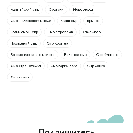
Адыгейский сыр
Сулугуни
Моцарелла
Сыр в оливковом масле
Козий сыр
Брынза
Козий сыр Шевр
Сыр с травами
Камамбер
Плавленый сыр
Сыр Кроттен
Брынза из козьего молока
Валансе сыр
Сыр буррата
Сыр страчателла
Сыр горгонзола
Сыр лангр
Сыр чечил
Подпишитесь