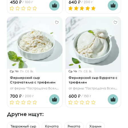
450
640
/ 100 г
/ 200 г
Ср
Чт
Пт
Сб
Вс
Ср
Чт
Пт
Сб
Вс
Фермерский сыр
Фермерский сыр Буррата с
Страчателла с трюфелем
трюфелем
от
фермы "Гастродача Вселуг"
от
фермы "Гастродача Вселуг"
700
600
/ 200 г
/ 150 г
Другие ищут:
Творожный сыр
Качотта
Рикотта
Халуми