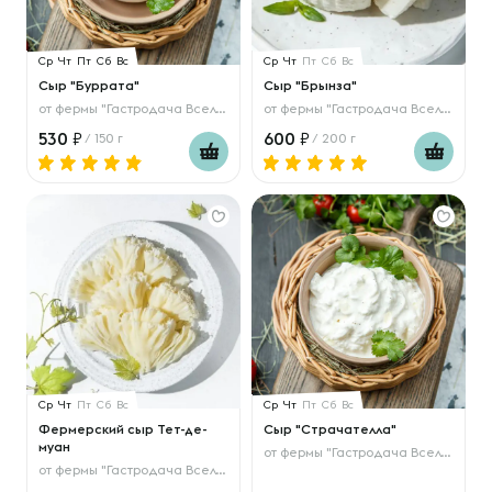
Ср
Чт
Пт
Сб
Вс
Ср
Чт
Пт
Сб
Вс
Сыр "Буррата"
Сыр "Брынза"
от
фермы "Гастродача Вселуг"
от
фермы "Гастродача Вселуг"
530
600
/ 150 г
/ 200 г
Ср
Чт
Пт
Сб
Вс
Ср
Чт
Пт
Сб
Вс
Фермерский сыр Тет-де-
Сыр "Страчателла"
муан
от
фермы "Гастродача Вселуг"
от
фермы "Гастродача Вселуг"