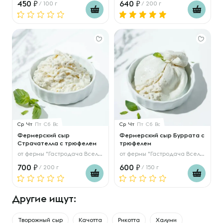
450
640
/ 100 г
/ 200 г
Ср
Чт
Пт
Сб
Вс
Ср
Чт
Пт
Сб
Вс
Фермерский сыр
Фермерский сыр Буррата с
Страчателла с трюфелем
трюфелем
от
фермы "Гастродача Вселуг"
от
фермы "Гастродача Вселуг"
700
600
/ 200 г
/ 150 г
Другие ищут:
Творожный сыр
Качотта
Рикотта
Халуми