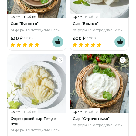
Ср
Чт
Пт
Сб
Вс
Ср
Чт
Пт
Сб
Вс
Сыр "Буррата"
Сыр "Брынза"
от
фермы "Гастродача Вселуг"
от
фермы "Гастродача Вселуг"
530
600
/ 150 г
/ 200 г
Ср
Чт
Пт
Сб
Вс
Ср
Чт
Пт
Сб
Вс
Фермерский сыр Тет-де-
Сыр "Страчателла"
муан
от
фермы "Гастродача Вселуг"
от
фермы "Гастродача Вселуг"