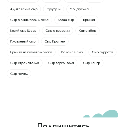
Адыгейский сыр
Сулугуни
Моцарелла
Сыр в оливковом масле
Козий сыр
Брынза
Козий сыр Шевр
Сыр с травами
Камамбер
Плавленый сыр
Сыр Кроттен
Брынза из козьего молока
Валансе сыр
Сыр буррата
Сыр страчателла
Сыр горгонзола
Сыр лангр
Сыр чечил
Подпишитесь