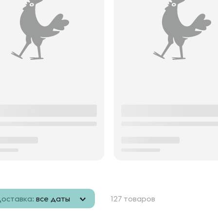
оставка:
все даты
127 товаров