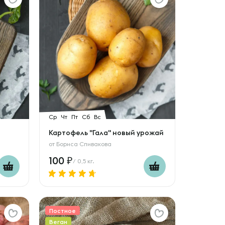
Ср
Чт
Пт
Сб
Вс
Картофель "Гала" новый урожай
от
Бориса Спивакова
100
/ 0,5 кг.
Постное
Веган