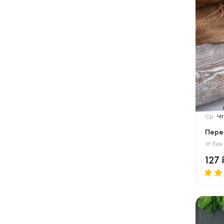
Ср
Чт
Пере
от
Ешь
127