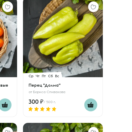
Ср
Чт
Пт
Сб
Вс
евые
Перец "Долма"
от
Бориса Спивакова
300
/ 500 г.