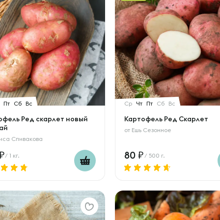
Пт
Сб
Вс
Ср
Чт
Пт
Сб
Вс
офель Ред скарлет новый
Картофель Ред Скарлет
ай
от
Ешь Сезонное
иса Спивакова
80
/ 1 кг.
/ 500 г.