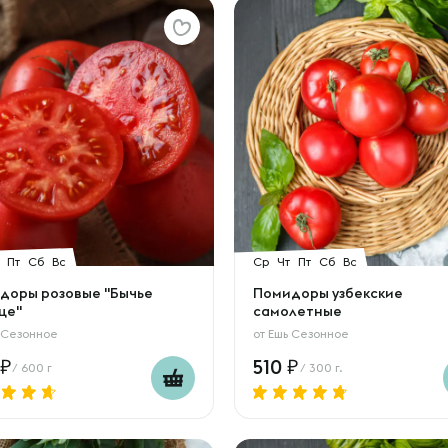
Пт
Сб
Вс
Ср
Чт
Пт
Сб
Вс
доры розовые "Бычье
Помидоры узбекские
це"
самолетные
 Сезонное
от
Ешь Сезонное
510
/ 600 г
/ 300 г.