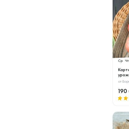
Ср
Чт
Карт
урож
от
Бор
190