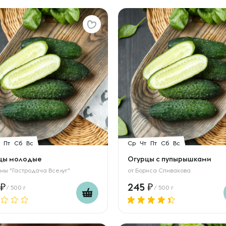
Пт
Сб
Вс
Ср
Чт
Пт
Сб
Вс
цы молодые
Огурцы с пупырышками
мы "Гастродача Вселуг"
от
Бориса Спивакова
245
/ 500 г
/ 500 г