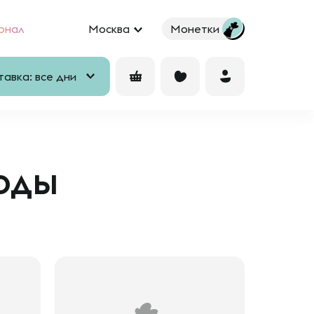
рнал
Москва
Монетки
авка: все дни
оды