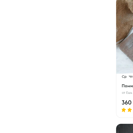
Ср
Чт
Поми
от
Ешь
360