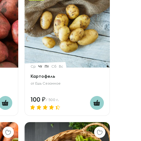
Ср
Чт
Пт
Сб
Вс
Картофель
от
Ешь Сезонное
100
/ 500 г.