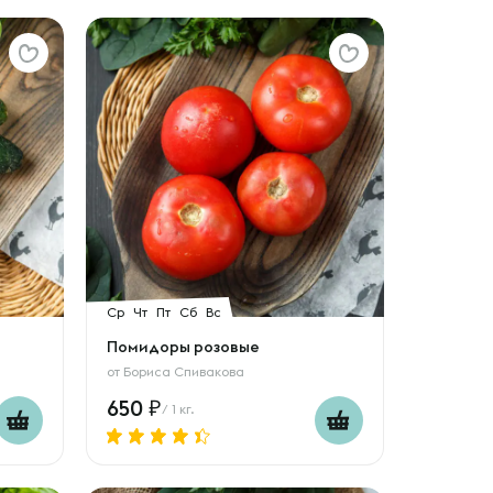
Ср
Чт
Пт
Сб
Вс
Помидоры розовые
от
Бориса Спивакова
650
/ 1 кг.