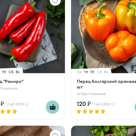
Пт
Сб
Вс
Ср
Чт
Пт
Сб
Вс
ц "Рамиро"
Перец болгарский оранжев
шт
 Сезонное
от
Ешь Сезонное
0
120
/ 2 шт. (200 г.)
/ 1 шт. (200 г.)