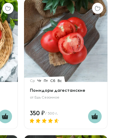
Ср
Чт
Пт
Сб
Вс
Помидоры дагестанские
от
Ешь Сезонное
350
/ 500 г.