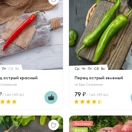
Пт
Сб
Вс
Ср
Чт
Пт
Сб
Вс
ц острый красный
Перец острый зеленый
 Сезонное
от
Ешь Сезонное
79
/ 1 шт. (45 гр.)
/ 1 шт. (45 гр.)
Постное
Веган