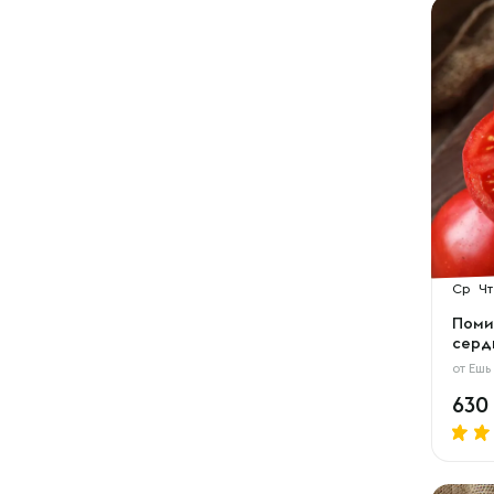
Ср
Чт
Поми
серд
от
Ешь
630