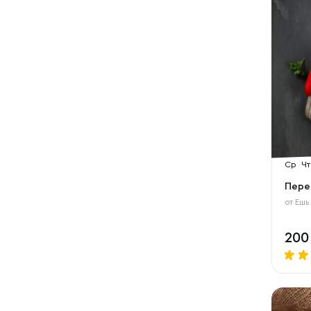
Ср
Чт
Пере
от
Ешь
20