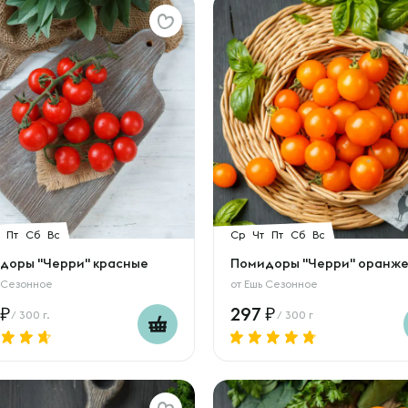
Пт
Сб
Вс
Ср
Чт
Пт
Сб
Вс
доры "Черри" красные
Помидоры "Черри" оранж
 Сезонное
от
Ешь Сезонное
297
/ 300 г.
/ 300 г