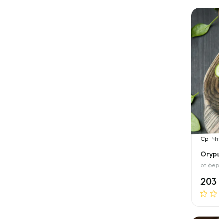
Ср
Чт
Огур
от
фер
203