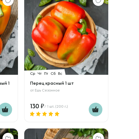
Ср
Чт
Пт
Сб
Вс
ый 1
Перец красный 1 шт
от
Ешь Сезонное
130
/ 1 шт. (200 г.)