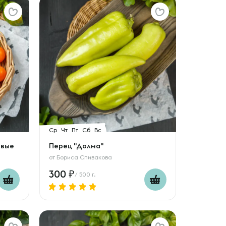
Ср
Чт
Пт
Сб
Вс
евые
Перец "Долма"
от
Бориса Спивакова
300
/ 500 г.