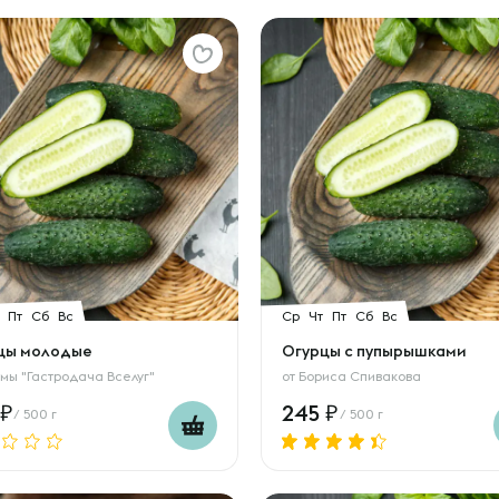
Пт
Сб
Вс
Ср
Чт
Пт
Сб
Вс
цы молодые
Огурцы с пупырышками
мы "Гастродача Вселуг"
от
Бориса Спивакова
245
/ 500 г
/ 500 г