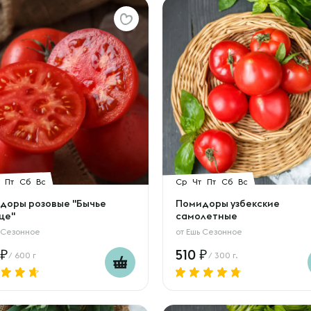
Пт
Сб
Вс
Ср
Чт
Пт
Сб
Вс
доры розовые "Бычье
Помидоры узбекские
це"
самолетные
 Сезонное
от
Ешь Сезонное
510
/ 600 г
/ 300 г.