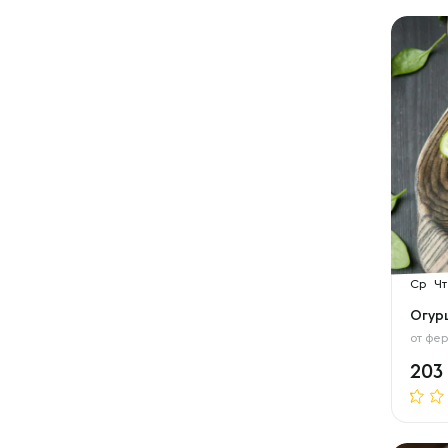
Ср
Чт
Огур
от
фер
203