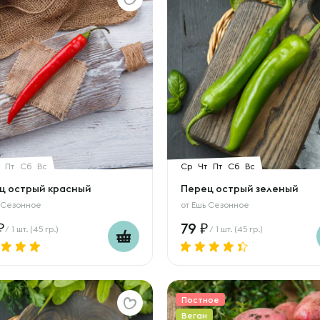
Пт
Сб
Вс
Ср
Чт
Пт
Сб
Вс
ц острый красный
Перец острый зеленый
 Сезонное
от
Ешь Сезонное
79
/ 1 шт. (45 гр.)
/ 1 шт. (45 гр.)
Постное
Веган