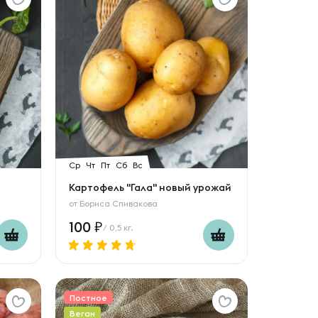
Ср
Чт
Пт
Сб
Вс
Картофель "Гала" новый урожай
от
Бориса Спивакова
100
/ 0,5 кг.
Постное
Веган