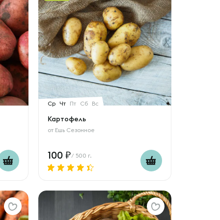
Ср
Чт
Пт
Сб
Вс
Картофель
от
Ешь Сезонное
100
/ 500 г.