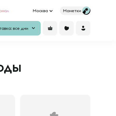
рнал
Москва
Монетки
авка: все дни
оды