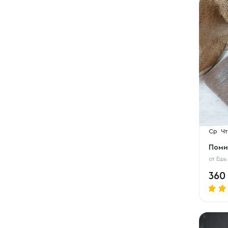
Ср
Чт
Поми
от
Ешь
360