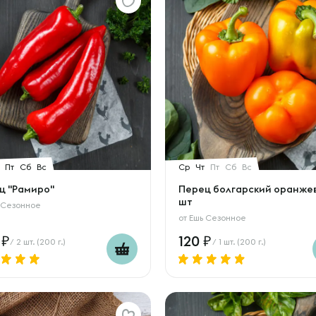
Пт
Сб
Вс
Ср
Чт
Пт
Сб
Вс
ц "Рамиро"
Перец болгарский оранжев
шт
 Сезонное
от
Ешь Сезонное
0
120
/ 2 шт. (200 г.)
/ 1 шт. (200 г.)