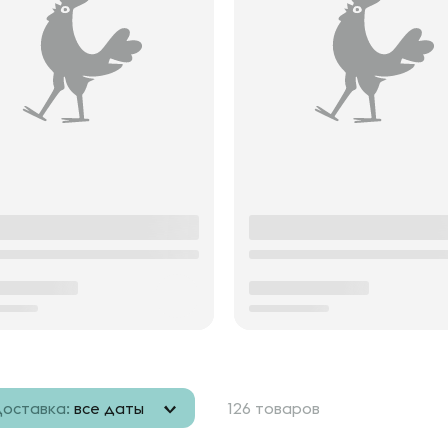
оставка:
все даты
126 товаров