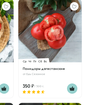
Ср
Чт
Пт
Сб
Вс
Помидоры дагестанские
от
Ешь Сезонное
350
/ 500 г.