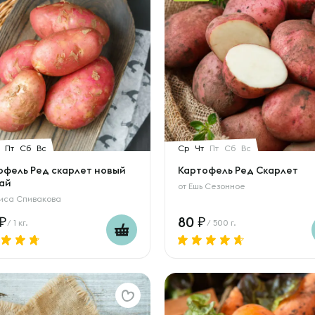
Пт
Сб
Вс
Ср
Чт
Пт
Сб
Вс
офель Ред скарлет новый
Картофель Ред Скарлет
ай
от
Ешь Сезонное
иса Спивакова
80
/ 1 кг.
/ 500 г.