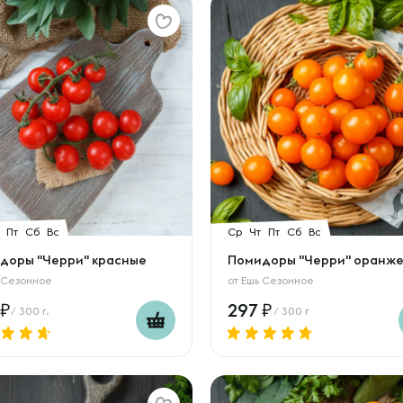
Пт
Сб
Вс
Ср
Чт
Пт
Сб
Вс
доры "Черри" красные
Помидоры "Черри" оранж
 Сезонное
от
Ешь Сезонное
297
/ 300 г.
/ 300 г