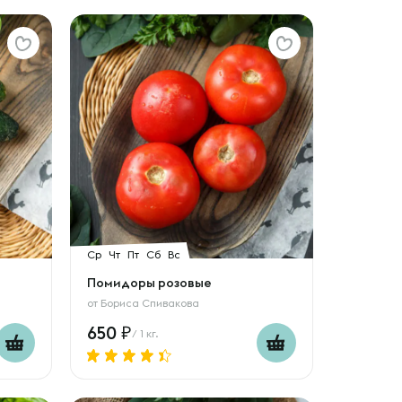
Ср
Чт
Пт
Сб
Вс
Помидоры розовые
от
Бориса Спивакова
650
/ 1 кг.