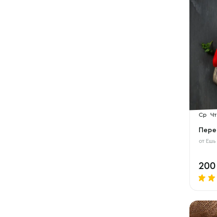
Ср
Чт
Пере
от
Ешь
20