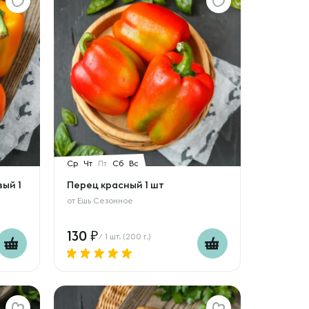
Ср
Чт
Пт
Сб
Вс
ый 1
Перец красный 1 шт
от
Ешь Сезонное
130
/ 1 шт. (200 г.)