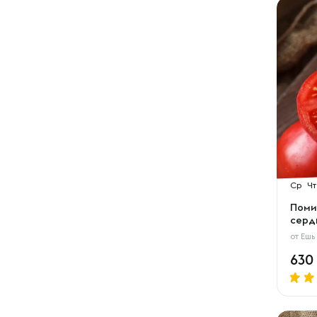
Ср
Чт
Поми
серд
от
Ешь
630