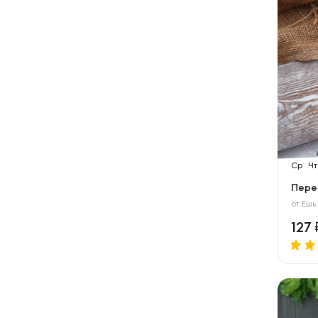
Ср
Чт
Пере
от
Ешь
127