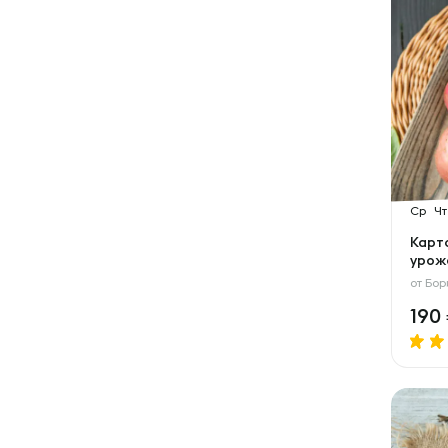
Ср
Чт
Карт
урож
от
Бор
190