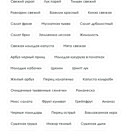
Свежий укроп
Лук порей
Тимьян свежий
Розмарин свежий
Базилик красный
Кинза свежая
Салат фризе
Мускатная тыква
Салат дуболистный
Салат бриз
Земляника лесная
Жимолость
Свежая молодая капуста
Мята свежая
Арбуз черный принц
Молодая кукуруза в початках
Молодые кабачки
Цукини
Шнитт лук
Желтый арбуз
Перец халапеньо
Капуста кольраби
Очищенные тыквенные семечки
Романеско
Микс салата
Фрукт кумкват
Грейпфрут
Ананас
Черные помидоры
Перец острый
Баклажанная икра
Сушеная груша
Инжир темный
Сушеная дыня