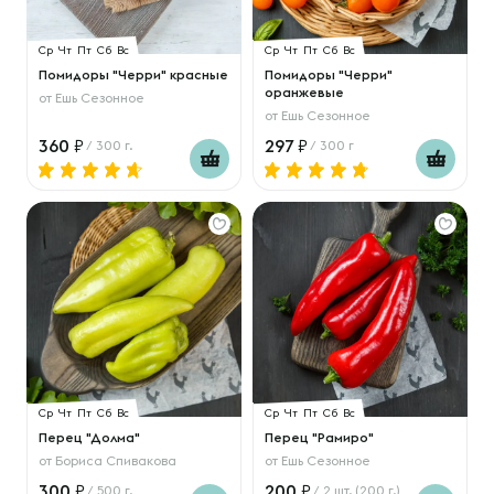
Ср
Чт
Пт
Сб
Вс
Ср
Чт
Пт
Сб
Вс
Помидоры "Черри" красные
Помидоры "Черри"
оранжевые
от
Ешь Сезонное
от
Ешь Сезонное
360
297
/ 300 г.
/ 300 г
Ср
Чт
Пт
Сб
Вс
Ср
Чт
Пт
Сб
Вс
Перец "Долма"
Перец "Рамиро"
от
Бориса Спивакова
от
Ешь Сезонное
300
200
/ 500 г.
/ 2 шт. (200 г.)