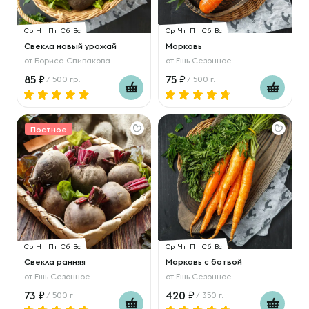
Ср
Чт
Пт
Сб
Вс
Ср
Чт
Пт
Сб
Вс
Свекла новый урожай
Морковь
от
Бориса Спивакова
от
Ешь Сезонное
85
75
/ 500 гр.
/ 500 г.
Постное
Ср
Чт
Пт
Сб
Вс
Ср
Чт
Пт
Сб
Вс
Свекла ранняя
Морковь с ботвой
от
Ешь Сезонное
от
Ешь Сезонное
73
420
/ 500 г
/ 350 г.