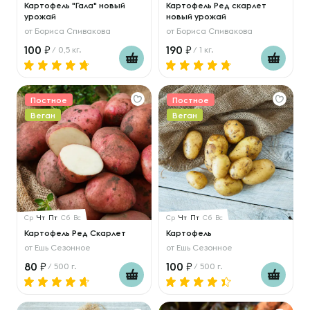
Картофель "Гала" новый
Картофель Ред скарлет
урожай
новый урожай
от
Бориса Спивакова
от
Бориса Спивакова
100
190
/ 0,5 кг.
/ 1 кг.
Постное
Постное
Веган
Веган
Ср
Чт
Пт
Сб
Вс
Ср
Чт
Пт
Сб
Вс
Картофель Ред Скарлет
Картофель
от
Ешь Сезонное
от
Ешь Сезонное
80
100
/ 500 г.
/ 500 г.