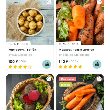
Ср
Чт
Пт
Сб
Вс
Ср
Чт
Пт
Сб
Вс
Картофель "Бейби"
Морковь новый урожай
от
Ешь Сезонное
от
Бориса Спивакова
100
140
/ 500 г
/ 500 г.
Постное
Веган