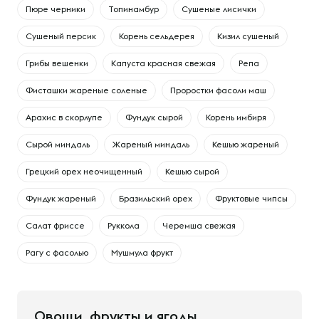
Пюре черники
Топинамбур
Сушеные лисички
Сушеный персик
Корень сельдерея
Кизил сушеный
Грибы вешенки
Капуста красная свежая
Репа
Фисташки жареные соленые
Проростки фасоли маш
Арахис в скорлупе
Фундук сырой
Корень имбиря
Сырой миндаль
Жареный миндаль
Кешью жареный
Грецкий орех неочищенный
Кешью сырой
Фундук жареный
Бразильский орех
Фруктовые чипсы
Салат фриссе
Руккола
Черемша свежая
Рагу с фасолью
Мушмула фрукт
Овощи, фрукты и ягоды