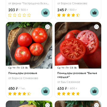
от
фермы "Гастродача Вселуг"
от
Бориса Спивакова
203
245
/ 500 г
/ 500 г
Ср
Чт
Пт
Сб
Вс
Ср
Чт
Пт
Сб
Вс
Помидоры розовые
Помидоры розовые "Бычье
сердце"
от
Бориса Спивакова
от
Ешь Сезонное
650
630
/ 1 кг.
/ 600 г