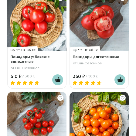
Ср
Чт
Пт
Сб
Вс
Ср
Чт
Пт
Сб
Вс
Помидоры узбекские
Помидоры дагестанские
самолетные
от
Ешь Сезонное
от
Ешь Сезонное
510
350
/ 300 г.
/ 500 г.