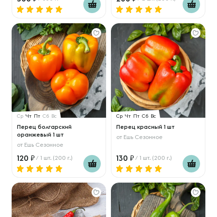
Ср
Чт
Пт
Сб
Вс
Ср
Чт
Пт
Сб
Вс
Перец болгарский
Перец красный 1 шт
оранжевый 1 шт
от
Ешь Сезонное
от
Ешь Сезонное
120
130
/ 1 шт. (200 г.)
/ 1 шт. (200 г.)