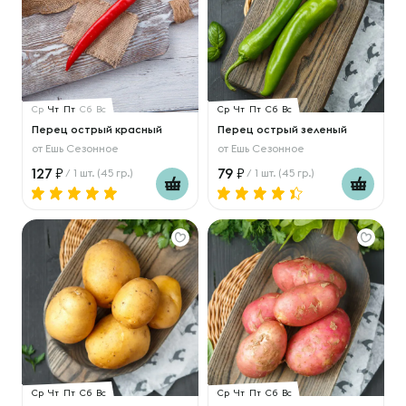
Ср
Чт
Пт
Сб
Вс
Ср
Чт
Пт
Сб
Вс
Перец острый красный
Перец острый зеленый
от
Ешь Сезонное
от
Ешь Сезонное
127
79
/ 1 шт. (45 гр.)
/ 1 шт. (45 гр.)
Ср
Чт
Пт
Сб
Вс
Ср
Чт
Пт
Сб
Вс