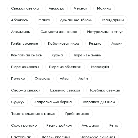
Свежая свекла
Авокадо
Чеснок
Малина
Абрикосы
Манго
Домашние яблоки
Мандарины
Апельсины
Сладости из инжира
Натуральный кетчуп
Грибы соленые
Кабачковая икра
Редька
Алани
Компотная смесь
Хурма
Пюре из малины
Пюре из клюквы
Пюре из облепихи
Маракуйя
Помело
Физалис
Айва
Лайм
Спаржа свежая
Ежевика свежая
Голубика свежая
Суджух
Заправка для борща
Заправка для щей
Томаты вяленые в масле
Грибная икра
Салат романо
Редис дайкон
Лук шалот
Репа
Пастернак
Щавель красный
Черемуха сушеная