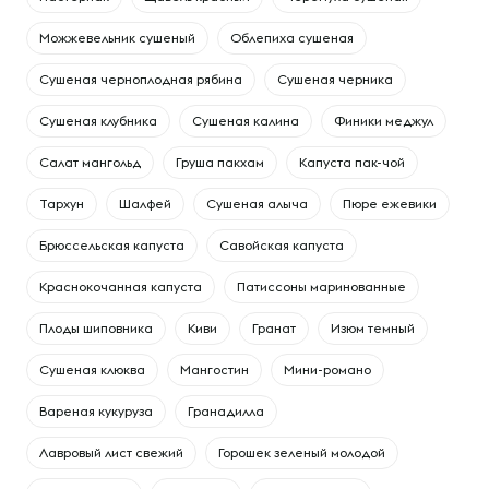
Можжевельник сушеный
Облепиха сушеная
Сушеная черноплодная рябина
Сушеная черника
Сушеная клубника
Сушеная калина
Финики меджул
Cалат мангольд
Груша пакхам
Капуста пак-чой
Тархун
Шалфей
Сушеная алыча
Пюре ежевики
Брюссельская капуста
Савойская капуста
Краснокочанная капуста
Патиссоны маринованные
Плоды шиповника
Киви
Гранат
Изюм темный
Сушеная клюква
Мангостин
Мини-романо
Вареная кукуруза
Гранадилла
Лавровый лист свежий
Горошек зеленый молодой