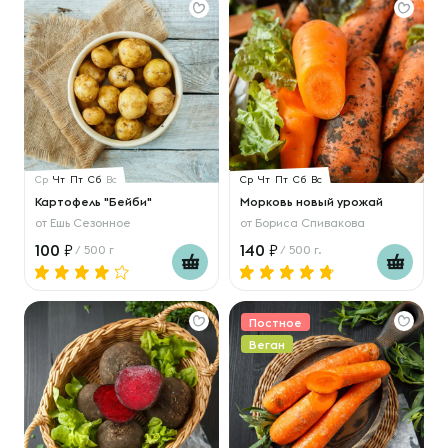
Ср
Чт
Пт
Сб
Вс
Ср
Чт
Пт
Сб
Вс
Картофель "Бейби"
Морковь новый урожай
от
Ешь Сезонное
от
Бориса Спивакова
100
140
/ 500 г
/ 500 г.
Постное
Веган