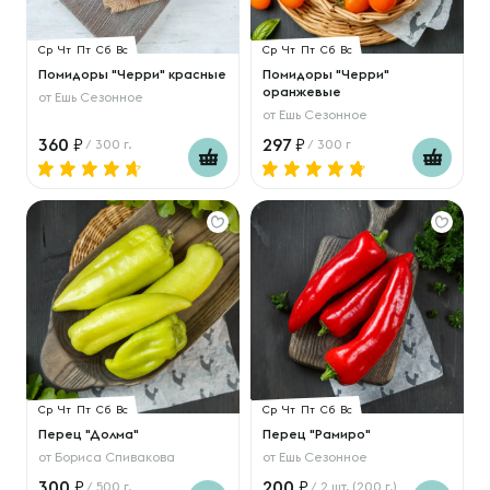
Ср
Чт
Пт
Сб
Вс
Ср
Чт
Пт
Сб
Вс
Помидоры "Черри" красные
Помидоры "Черри"
оранжевые
от
Ешь Сезонное
от
Ешь Сезонное
360
297
/ 300 г.
/ 300 г
Ср
Чт
Пт
Сб
Вс
Ср
Чт
Пт
Сб
Вс
Перец "Долма"
Перец "Рамиро"
от
Бориса Спивакова
от
Ешь Сезонное
300
200
/ 500 г.
/ 2 шт. (200 г.)