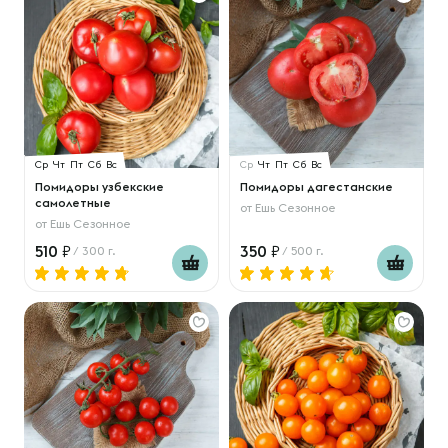
Ср
Чт
Пт
Сб
Вс
Ср
Чт
Пт
Сб
Вс
Помидоры узбекские
Помидоры дагестанские
самолетные
от
Ешь Сезонное
от
Ешь Сезонное
510
350
/ 300 г.
/ 500 г.