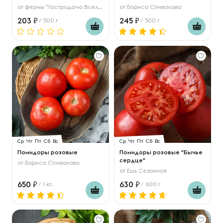
от
фермы "Гастродача Вселуг"
от
Бориса Спивакова
203
245
/ 500 г
/ 500 г
Ср
Чт
Пт
Сб
Вс
Ср
Чт
Пт
Сб
Вс
Помидоры розовые
Помидоры розовые "Бычье
сердце"
от
Бориса Спивакова
от
Ешь Сезонное
650
630
/ 1 кг.
/ 600 г