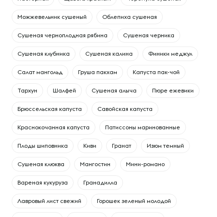
Можжевельник сушеный
Облепиха сушеная
Сушеная черноплодная рябина
Сушеная черника
Сушеная клубника
Сушеная калина
Финики меджул
Cалат мангольд
Груша пакхам
Капуста пак-чой
Тархун
Шалфей
Сушеная алыча
Пюре ежевики
Брюссельская капуста
Савойская капуста
Краснокочанная капуста
Патиссоны маринованные
Плоды шиповника
Киви
Гранат
Изюм темный
Сушеная клюква
Мангостин
Мини-романо
Вареная кукуруза
Гранадилла
Лавровый лист свежий
Горошек зеленый молодой