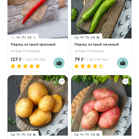
Ср
Чт
Пт
Сб
Вс
Ср
Чт
Пт
Сб
Вс
Перец острый красный
Перец острый зеленый
от
Ешь Сезонное
от
Ешь Сезонное
127
79
/ 1 шт. (45 гр.)
/ 1 шт. (45 гр.)
Ср
Чт
Пт
Сб
Вс
Ср
Чт
Пт
Сб
Вс