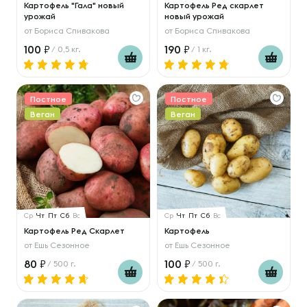
Картофель "Гала" новый
Картофель Ред скарлет
урожай
новый урожай
от
Бориса Спивакова
от
Бориса Спивакова
100
190
/ 0,5 кг.
/ 1 кг.
Постное
Постное
Веган
Веган
Ср
Чт
Пт
Сб
Вс
Ср
Чт
Пт
Сб
Вс
Картофель Ред Скарлет
Картофель
от
Ешь Сезонное
от
Ешь Сезонное
80
100
/ 500 г.
/ 500 г.