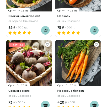
Ср
Чт
Пт
Сб
Вс
Ср
Чт
Пт
Сб
Вс
Свекла новый урожай
Морковь
от
Бориса Спивакова
от
Ешь Сезонное
85
75
/ 500 гр.
/ 500 г.
Постное
Ср
Чт
Пт
Сб
Вс
Ср
Чт
Пт
Сб
Вс
Свекла ранняя
Морковь с ботвой
от
Ешь Сезонное
от
Ешь Сезонное
73
420
/ 500 г
/ 350 г.