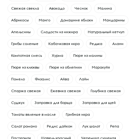
Свежая свекла
Авокадо
Чеснок
Малина
Абрикосы
Манго
Домашние яблоки
Мандарины
Апельсины
Сладости из инжира
Натуральный кетчуп
Грибы соленые
Кабачковая икра
Редька
Алани
Компотная смесь
Хурма
Пюре из малины
Пюре из клюквы
Пюре из облепихи
Маракуйя
Помело
Физалис
Айва
Лайм
Спаржа свежая
Ежевика свежая
Голубика свежая
Суджух
Заправка для борща
Заправка для щей
Томаты вяленые в масле
Грибная икра
Салат романо
Редис дайкон
Лук шалот
Репа
Пастернак
Щавель красный
Черемуха сушеная