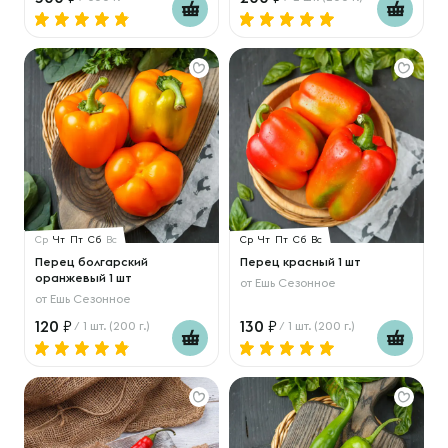
Ср
Чт
Пт
Сб
Вс
Ср
Чт
Пт
Сб
Вс
Перец болгарский
Перец красный 1 шт
оранжевый 1 шт
от
Ешь Сезонное
от
Ешь Сезонное
120
130
/ 1 шт. (200 г.)
/ 1 шт. (200 г.)