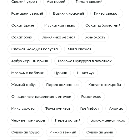
Свежий укроп
Лук порей
Тимьян свежий
Розмарин свежий
Базилик красный
Кинза свежая
Салат фризе
Мускатная тыква
Салат дуболистный
Салат бриз
Земляника лесная
Жимолость
Свежая молодая капуста
Мята свежая
Арбуз черный принц
Молодая кукуруза в початках
Молодые кабачки
Цукини
Шнитт лук
Желтый арбуз
Перец халапеньо
Капуста кольраби
Очищенные тыквенные семечки
Романеско
Микс салата
Фрукт кумкват
Грейпфрут
Ананас
Черные помидоры
Перец острый
Баклажанная икра
Сушеная груша
Инжир темный
Сушеная дыня