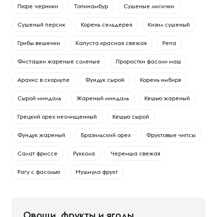
Пюре черники
Топинамбур
Сушеные лисички
Сушеный персик
Корень сельдерея
Кизил сушеный
Грибы вешенки
Капуста красная свежая
Репа
Фисташки жареные соленые
Проростки фасоли маш
Арахис в скорлупе
Фундук сырой
Корень имбиря
Сырой миндаль
Жареный миндаль
Кешью жареный
Грецкий орех неочищенный
Кешью сырой
Фундук жареный
Бразильский орех
Фруктовые чипсы
Салат фриссе
Руккола
Черемша свежая
Рагу с фасолью
Мушмула фрукт
Овощи, фрукты и ягоды