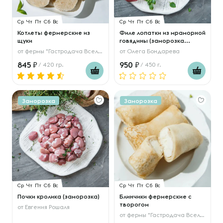
Ср
Чт
Пт
Сб
Вс
Ср
Чт
Пт
Сб
Вс
Котлеты фермерские из
Филе лопатки из мраморной
щуки
говядины (заморозка...
от
фермы "Гастродача Вселуг"
от
Олега Бондарева
845
950
/ 420 гр.
/ 450 г.
Заморозка
Заморозка
Ср
Чт
Пт
Сб
Вс
Ср
Чт
Пт
Сб
Вс
Почки кролика (заморозка)
Блинчики фермерские с
творогом
от
Евгения Рошаля
от
фермы "Гастродача Вселуг"