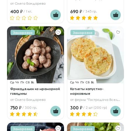
от
Олега Бондарева
400
690
/ 1 кг.
/ 345 гр.
Заморозка
Заморозка
Ср
Чт
Пт
Сб
Вс
Ср
Чт
Пт
Сб
Вс
Фрикадельки из мраморной
Котлеты капустно-
говядины
морковные
от
Олега Бондарева
от
фермы "Гастродача Вселуг"
750
300
/ 300 гр.
/ 2 шт (200 гр)
Заморозка
Заморозка