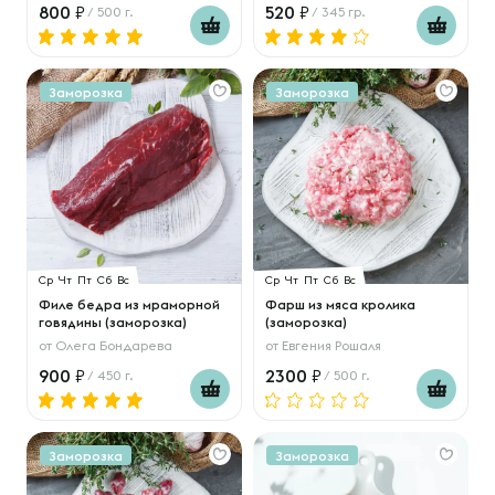
800
520
/ 500 г.
/ 345 гр.
Заморозка
Заморозка
Ср
Чт
Пт
Сб
Вс
Ср
Чт
Пт
Сб
Вс
Филе бедра из мраморной
Фарш из мяса кролика
говядины (заморозка)
(заморозка)
от
Олега Бондарева
от
Евгения Рошаля
900
2300
/ 450 г.
/ 500 г.
Заморозка
Заморозка