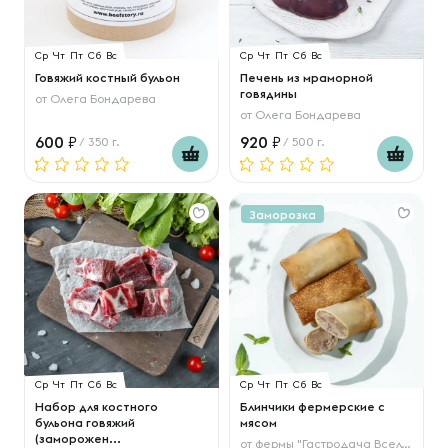
Ср
Чт
Пт
Сб
Вс
Ср
Чт
Пт
Сб
Вс
Говяжий костный бульон
Печень из мраморной
говядины
от
Олега Бондарева
от
Олега Бондарева
600
920
/ 350 г.
/ 500 г.
Заморозка
Ср
Чт
Пт
Сб
Вс
Ср
Чт
Пт
Сб
Вс
Набор для костного
Блинчики фермерские с
бульона говяжий
мясом
(заморожен...
от
фермы "Гастродача Вселуг"