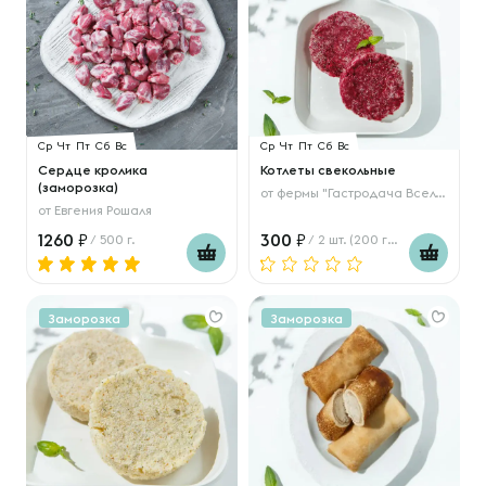
Ср
Чт
Пт
Сб
Вс
Ср
Чт
Пт
Сб
Вс
Сердце кролика
Котлеты свекольные
(заморозка)
от
фермы "Гастродача Вселуг"
от
Евгения Рошаля
1260
300
/ 500 г.
/ 2 шт. (200 гр.)
Заморозка
Заморозка