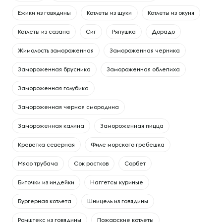
Ежики из говядины
Котлеты из щуки
Котлеты из окуня
Котлеты из сазана
Сиг
Ряпушка
Дорадо
Жимолость замороженная
Замороженная черника
Замороженная брусника
Замороженная облепиха
Замороженная голубика
Замороженная черная смородина
Замороженная калина
Замороженная пицца
Креветка северная
Филе морского гребешка
Мясо трубача
Сок ростков
Сорбет
Биточки из индейки
Наггетсы куриные
Бургерная котлета
Шницель из говядины
Ромштекс из говядины
Пожарские котлеты