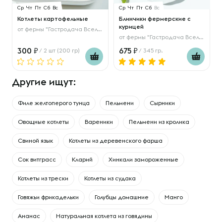
Ср
Чт
Пт
Сб
Вс
Ср
Чт
Пт
Сб
Вс
Котлеты картофельные
Блинчики фермерские с
курицей
от
фермы "Гастродача Вселуг"
от
фермы "Гастродача Вселуг"
300
675
/ 2 шт (200 гр)
/ 345 гр.
Другие ищут:
Филе желтоперого тунца
Пельмени
Сырники
Овощные котлеты
Вареники
Пельмени из кролика
Свиной язык
Котлеты из деревенского фарша
Сок витграсс
Кларий
Хинкали замороженные
Котлеты из трески
Котлеты из судака
Говяжьи фрикадельки
Голубцы домашние
Манго
Ананас
Натуральная котлета из говядины