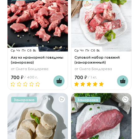
Ср
Чт
Пт
Сб
Вс
Ср
Чт
Пт
Сб
Вс
Азу из мраморной говядины
Суповой набор говяжий
(заморозка)
(замороженный)
от
Олега Бондарева
от
Олега Бондарева
700
700
/ 400 г.
/ 1 кг.
Заморозка
Заморозка