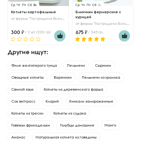
Ср
Чт
Пт
Сб
Вс
Ср
Чт
Пт
Сб
Вс
Котлеты картофельные
Блинчики фермерские с
курицей
от
фермы "Гастродача Вселуг"
от
фермы "Гастродача Вселуг"
300
675
/ 2 шт (200 гр)
/ 345 гр.
Другие ищут:
Филе желтоперого тунца
Пельмени
Сырники
Овощные котлеты
Вареники
Пельмени из кролика
Свиной язык
Котлеты из деревенского фарша
Сок витграсс
Кларий
Хинкали замороженные
Котлеты из трески
Котлеты из судака
Говяжьи фрикадельки
Голубцы домашние
Манго
Ананас
Натуральная котлета из говядины