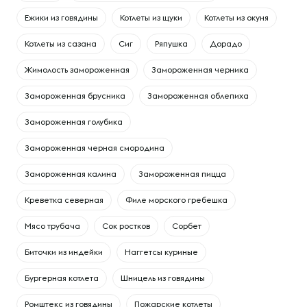
Ежики из говядины
Котлеты из щуки
Котлеты из окуня
Котлеты из сазана
Сиг
Ряпушка
Дорадо
Жимолость замороженная
Замороженная черника
Замороженная брусника
Замороженная облепиха
Замороженная голубика
Замороженная черная смородина
Замороженная калина
Замороженная пицца
Креветка северная
Филе морского гребешка
Мясо трубача
Сок ростков
Сорбет
Биточки из индейки
Наггетсы куриные
Бургерная котлета
Шницель из говядины
Ромштекс из говядины
Пожарские котлеты