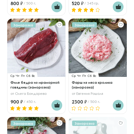
800
520
/ 500 г.
/ 345 гр.
Заморозка
Заморозка
Ср
Чт
Пт
Сб
Вс
Ср
Чт
Пт
Сб
Вс
Филе бедра из мраморной
Фарш из мяса кролика
говядины (заморозка)
(заморозка)
от
Олега Бондарева
от
Евгения Рошаля
900
2300
/ 450 г.
/ 500 г.
Заморозка
Заморозка