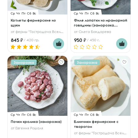
Ср
Чт
Пт
Сб
Вс
Ср
Чт
Пт
Сб
Вс
Котлеты фермерские из
Филе лопатки из мраморной
щуки
говядины (заморозка...
от
фермы "Гастродача Вселуг"
от
Олега Бондарева
845
950
/ 420 гр.
/ 450 г.
Заморозка
Заморозка
Ср
Чт
Пт
Сб
Вс
Ср
Чт
Пт
Сб
Вс
Почки кролика (заморозка)
Блинчики фермерские с
творогом
от
Евгения Рошаля
от
фермы "Гастродача Вселуг"