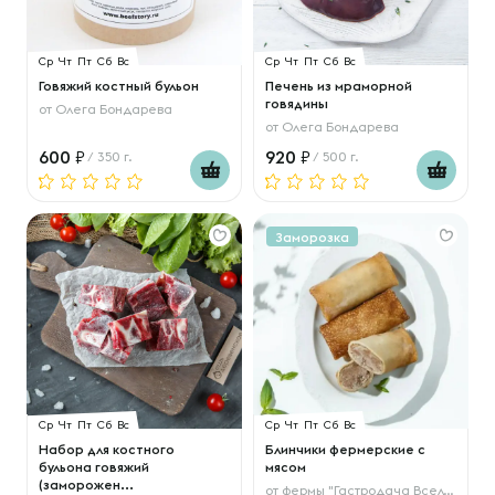
Ср
Чт
Пт
Сб
Вс
Ср
Чт
Пт
Сб
Вс
Говяжий костный бульон
Печень из мраморной
говядины
от
Олега Бондарева
от
Олега Бондарева
600
920
/ 350 г.
/ 500 г.
Заморозка
Ср
Чт
Пт
Сб
Вс
Ср
Чт
Пт
Сб
Вс
Набор для костного
Блинчики фермерские с
бульона говяжий
мясом
(заморожен...
от
фермы "Гастродача Вселуг"