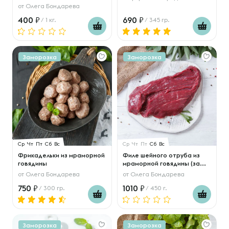
от
Олега Бондарева
400
690
/ 1 кг.
/ 345 гр.
Заморозка
Заморозка
Ср
Чт
Пт
Сб
Вс
Ср
Чт
Пт
Сб
Вс
Фрикадельки из мраморной
Филе шейного отруба из
говядины
мраморной говядины (за...
от
Олега Бондарева
от
Олега Бондарева
750
1010
/ 300 гр.
/ 450 г.
Заморозка
Заморозка