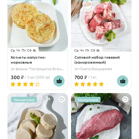
Ср
Чт
Пт
Сб
Вс
Ср
Чт
Пт
Сб
Вс
Котлеты капустно-
Суповой набор говяжий
морковные
(замороженный)
от
фермы "Гастродача Вселуг"
от
Олега Бондарева
300
700
/ 2 шт (200 гр)
/ 1 кг.
Заморозка
Заморозка