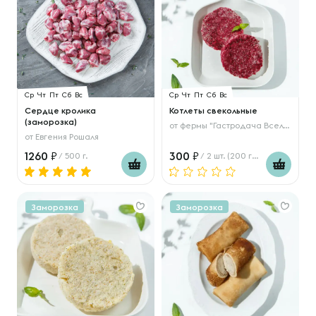
Ср
Чт
Пт
Сб
Вс
Ср
Чт
Пт
Сб
Вс
Сердце кролика
Котлеты свекольные
(заморозка)
от
фермы "Гастродача Вселуг"
от
Евгения Рошаля
1260
300
/ 500 г.
/ 2 шт. (200 гр.)
Заморозка
Заморозка