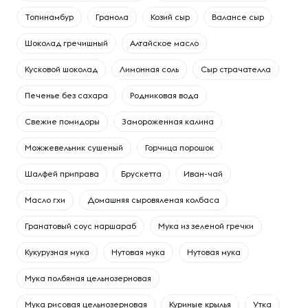
Топинамбур
Гранола
Козий сыр
Валансе сыр
Шоколад гречишный
Алтайское масло
Кусковой шоколад
Лимонная соль
Сыр страчателла
Печенье без сахара
Родниковая вода
Свежие помидоры
Замороженная калина
Можжевельник сушеный
Горчица порошок
Шалфей приправа
Брускетта
Иван-чай
Масло гхи
Домашняя сыровяленая колбаса
Гранатовый соус наршараб
Мука из зеленой гречки
Кукурузная мука
Нутовая мука
Нутовая мука
Мука полбяная цельнозерновая
Мука рисовая цельнозерновая
Куриные крылья
Утка