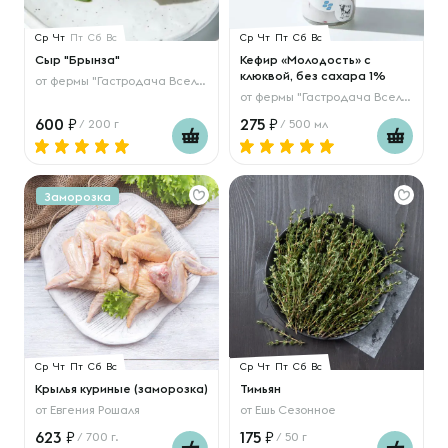
Ср
Чт
Пт
Сб
Вс
Ср
Чт
Пт
Сб
Вс
Сыр "Брынза"
Кефир «Молодость» с
клюквой, без сахара 1%
от
фермы "Гастродача Вселуг"
от
фермы "Гастродача Вселуг"
600
275
/ 200 г
/ 500 мл
Заморозка
Ср
Чт
Пт
Сб
Вс
Ср
Чт
Пт
Сб
Вс
Крылья куриные (заморозка)
Тимьян
от
Евгения Рошаля
от
Ешь Сезонное
623
175
/ 700 г.
/ 50 г