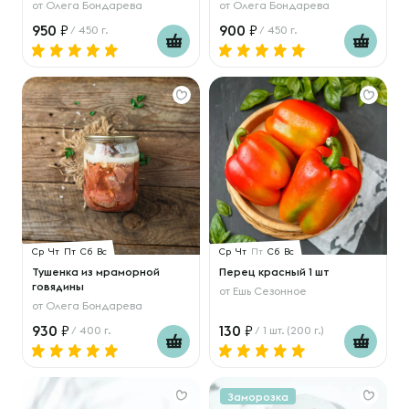
от
Олега Бондарева
от
Олега Бондарева
950
900
/ 450 г.
/ 450 г.
Ср
Чт
Пт
Сб
Вс
Ср
Чт
Пт
Сб
Вс
Тушенка из мраморной
Перец красный 1 шт
говядины
от
Ешь Сезонное
от
Олега Бондарева
930
130
/ 400 г.
/ 1 шт. (200 г.)
Заморозка