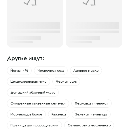
Другие ищут:
Йогурт 4%
Чесночная соль
Льняное масло
Цельнозерновая мука
Черная соль
Домашний яблочный уксус
Очищенные тыквенные семечки
Перловка ячменная
Мармелад в банке
Ряженка
Зеленая чечевица
Пшеница для проращивания
Семена льна масличного