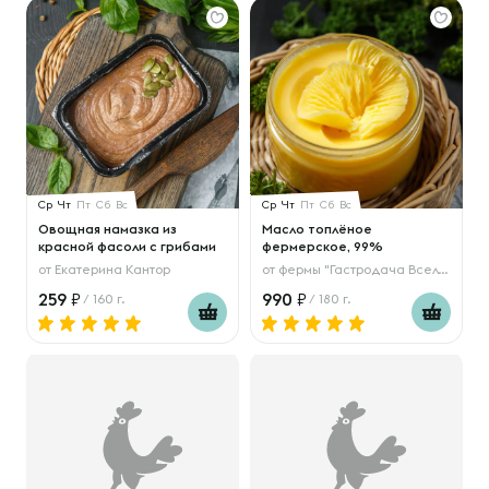
Ср
Чт
Пт
Сб
Вс
Ср
Чт
Пт
Сб
Вс
Овощная намазка из
Масло топлёное
красной фасоли с грибами
фермерское, 99%
от
Екатерина Кантор
от
фермы "Гастродача Вселуг"
259
990
/ 160 г.
/ 180 г.