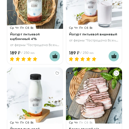
Ср
Чт
Пт
Сб
Вс
Ср
Чт
Пт
Сб
Вс
Йогурт питьевой
Йогурт питьевой вишневый
клубничный 4%
от
фермы "Гастродача Вселуг"
от
фермы "Гастродача Вселуг"
189
189
/ 250 мл
/ 250 мл
Ср
Чт
Пт
Сб
Вс
Ср
Чт
Пт
Сб
Вс
Йогурт питьевой
Бекон свиной к/з