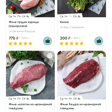
Ср
Чт
Пт
Сб
Вс
Ср
Чт
Пт
Сб
Вс
Филе грудки курицы
Кинза
(заморозка)
от
Ешь Сезонное
от
Евгения Рошаля
770
200
/ 700 г.
/ 100 г.
Ср
Чт
Пт
Сб
Вс
Ср
Чт
Пт
Сб
Вс
Филе лопатки из мраморной
Филе бедра из мраморной
говядины
говядины