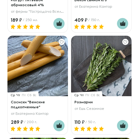
абрикосовый 4%
от
Екатерина Кантор
от
фермы "Гастродача Вселуг"
189
409
/ 250 мл
/ 150 г.
Ср
Чт
Пт
Сб
Вс
Ср
Чт
Пт
Сб
Вс
Сосиски "Венские
Розмарин
подкопченные"
от
Ешь Сезонное
от
Екатерина Кантор
289
110
/ 200 г.
/ 50 г.