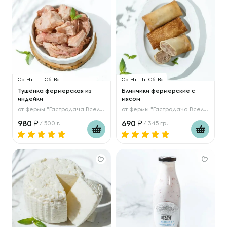
Ср
Чт
Пт
Сб
Вс
Ср
Чт
Пт
Сб
Вс
Тушёнка фермерская из
Блинчики фермерские с
индейки
мясом
от
фермы "Гастродача Вселуг"
от
фермы "Гастродача Вселуг"
980
690
/ 500 г.
/ 345 гр.