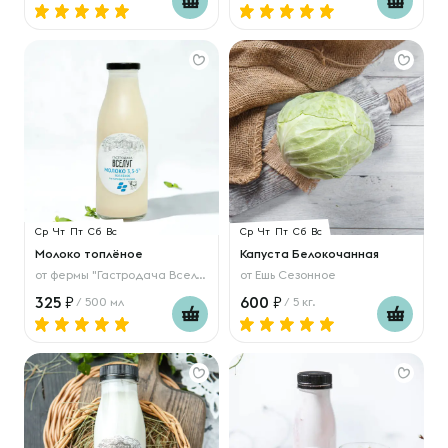
Ср
Чт
Пт
Сб
Вс
Ср
Чт
Пт
Сб
Вс
Молоко топлёное
Капуста Белокочанная
от
фермы "Гастродача Вселуг"
от
Ешь Сезонное
325
600
/ 500 мл
/ 5 кг.