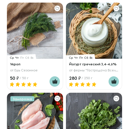
Ср
Чт
Пт
Сб
Вс
Ср
Чт
Пт
Сб
Вс
Укроп
Йогурт греческий 3,4-4,6%
от
Ешь Сезонное
от
фермы "Гастродача Вселуг"
50
280
/ 50 г
/ 250 г
Заморозка