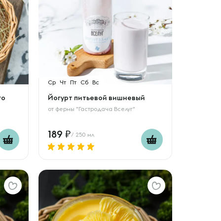
Ср
Чт
Пт
Сб
Вс
го
Йогурт питьевой вишневый
от
фермы "Гастродача Вселуг"
189
/ 250 мл