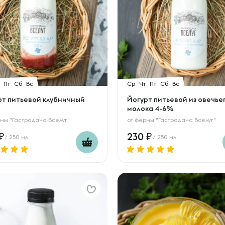
Пт
Сб
Вс
Ср
Чт
Пт
Сб
Вс
рт питьевой клубничный
Йогурт питьевой из овечье
молока 4-6%
мы "Гастродача Вселуг"
от
фермы "Гастродача Вселуг"
230
/ 250 мл
/ 250 мл