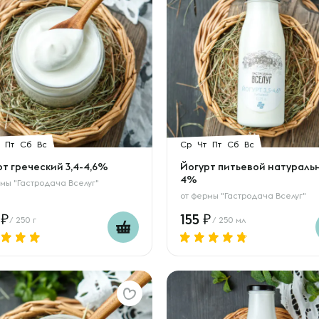
Пт
Сб
Вс
Ср
Чт
Пт
Сб
Вс
т греческий 3,4-4,6%
Йогурт питьевой натураль
4%
мы "Гастродача Вселуг"
от
фермы "Гастродача Вселуг"
0
155
/ 250 г
/ 250 мл