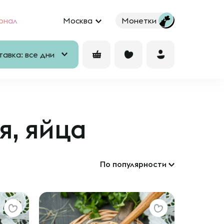
рнал
Москва
Монетки
авка: все дни
я, яйца
По популярности