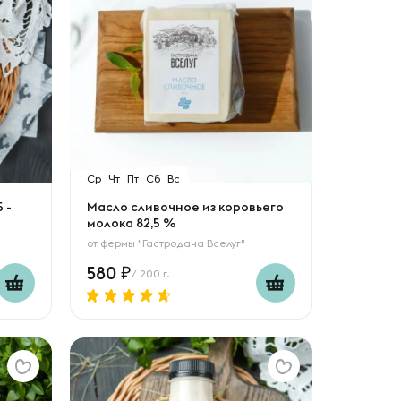
Ср
Чт
Пт
Сб
Вс
 -
Масло сливочное из коровьего
молока 82,5 %
от
фермы "Гастродача Вселуг"
580
/ 200 г.