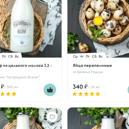
Пт
Сб
Вс
Ср
Чт
Пт
Сб
Вс
 из цельного молока 3,2 -
Яйца перепелиные
от
Евгения Рошаля
мы "Гастродача Вселуг"
0
340
/ 500 мл
/ 20 шт