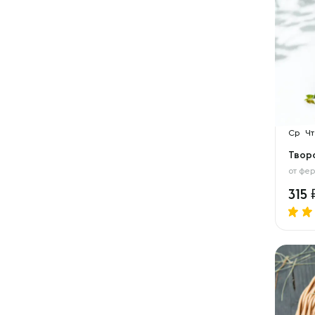
Ср
Чт
Твор
от
фер
315