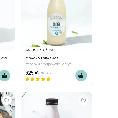
Ср
Чт
Пт
Сб
Вс
ю 23%
Молоко топлёное
от
фермы "Гастродача Вселуг"
325
/ 500 мл