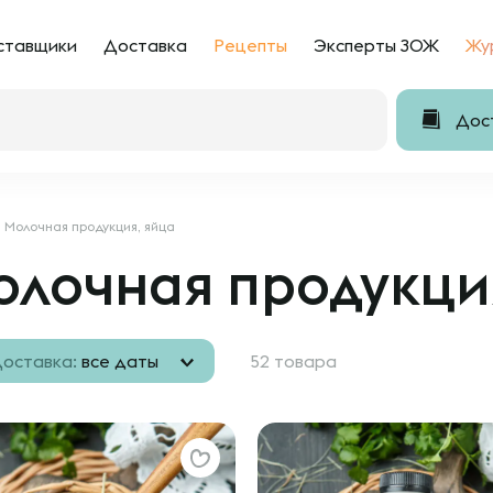
ставщики
Доставка
Рецепты
Эксперты ЗОЖ
Жу
Дост
Молочная продукция, яйца
лочная продукци
оставка:
все даты
52 товара