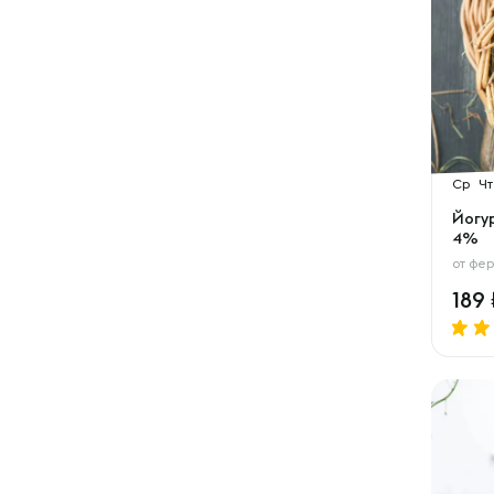
Ср
Чт
Йогу
4%
от
фер
189