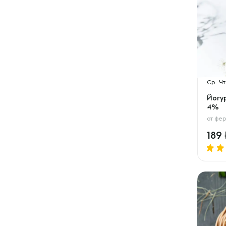
Ср
Чт
Йогу
4%
от
фер
189