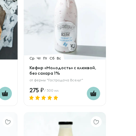
Ср
Чт
Пт
Сб
Вс
Кефир «Молодость» с клюквой,
без сахара 1%
от
фермы "Гастродача Вселуг"
275
/ 500 мл