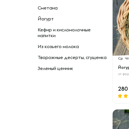
Сметана
Йогурт
Кефир и кисломолочные
напитки
Из козьего молока
Творожные десерты, сгущенка
Ср
Чт
Йогур
Зеленый ценник
от
фер
28