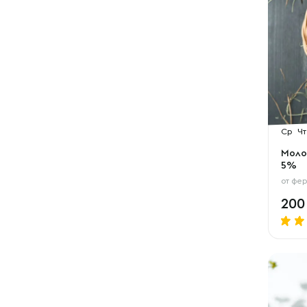
Ср
Чт
Молок
5%
от
фер
20