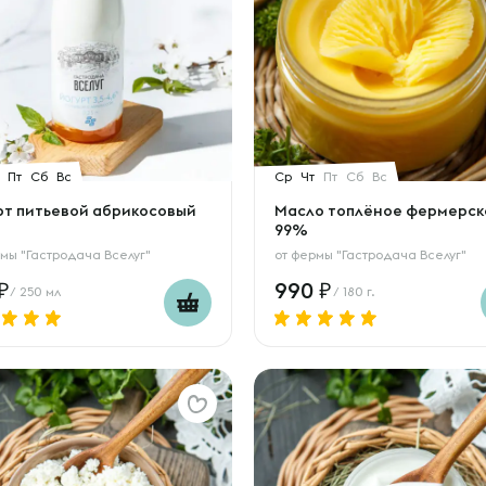
Пт
Сб
Вс
Ср
Чт
Пт
Сб
Вс
рт питьевой абрикосовый
Масло топлёное фермерск
99%
мы "Гастродача Вселуг"
от
фермы "Гастродача Вселуг"
990
/ 250 мл
/ 180 г.