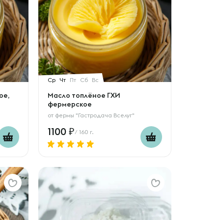
Ср
Чт
Пт
Сб
Вс
ое,
Масло топлёное ГХИ
фермерское
от
фермы "Гастродача Вселуг"
1100
/ 160 г.