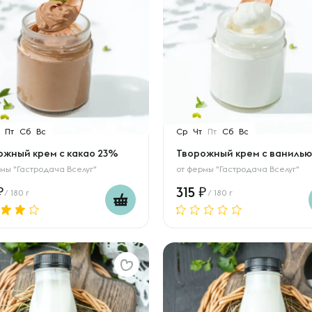
Пт
Сб
Вс
Ср
Чт
Пт
Сб
Вс
ожный крем с какао 23%
Творожный крем с ваниль
мы "Гастродача Вселуг"
от
фермы "Гастродача Вселуг"
315
/ 180 г
/ 180 г