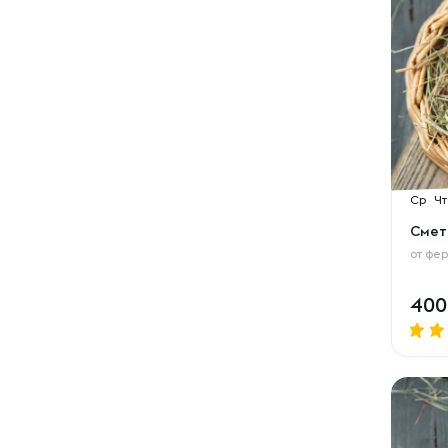
Ср
Чт
Смет
от
фер
40