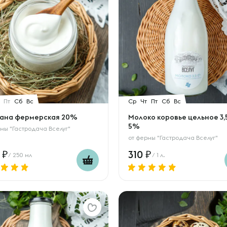
Пт
Сб
Вс
Ср
Чт
Пт
Сб
Вс
ана фермерская 20%
Молоко коровье цельное 3,5
5%
мы "Гастродача Вселуг"
от
фермы "Гастродача Вселуг"
0
310
/ 250 мл
/ 1 л.