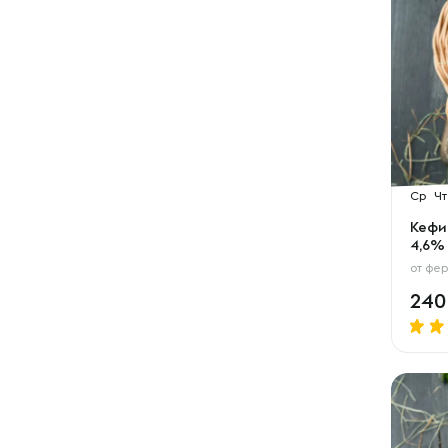
Ср
Чт
Кефир
4,6%
от
фер
24