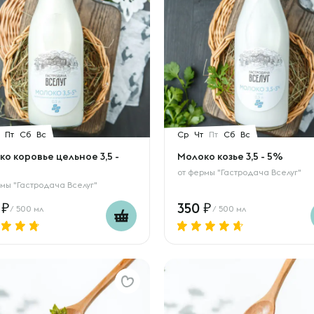
Пт
Сб
Вс
Ср
Чт
Пт
Сб
Вс
о коровье цельное 3,5 -
Молоко козье 3,5 - 5%
от
фермы "Гастродача Вселуг"
мы "Гастродача Вселуг"
0
350
/ 500 мл
/ 500 мл