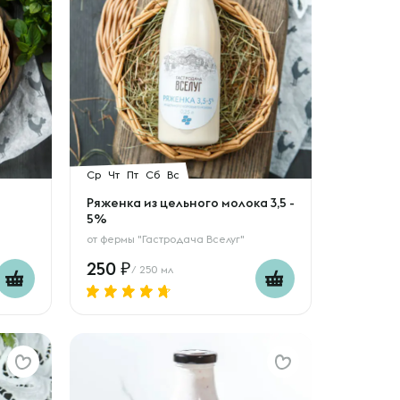
Ср
Чт
Пт
Сб
Вс
Ряженка из цельного молока 3,5 -
5%
от
фермы "Гастродача Вселуг"
250
/ 250 мл