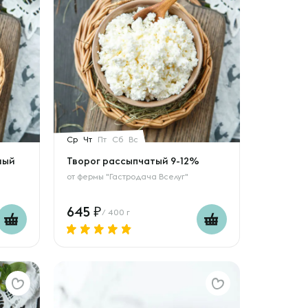
Ср
Чт
Пт
Сб
Вс
ный
Творог рассыпчатый 9-12%
от
фермы "Гастродача Вселуг"
645
/ 400 г