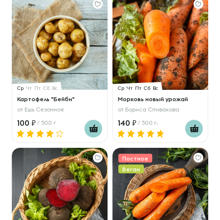
Ср
Чт
Пт
Сб
Вс
Ср
Чт
Пт
Сб
Вс
Картофель "Бейби"
Морковь новый урожай
от
Ешь Сезонное
от
Бориса Спивакова
100
140
/ 500 г
/ 500 г.
Постное
Веган