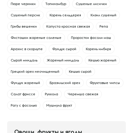
Пюре черники
Топинамбур
Сушеные лисички
Сушеный персик
Корень сельдерея
Кизил сушеный
Грибы вешенки
Капуста красная свежая
Репа
Фисташки жареные соленые
Проростки фасоли маш
Арахис в скорлупе
Фундук сырой
Корень имбиря
Сырой миндаль
Жареный миндаль
Кешью жареный
Грецкий орех неочищенный
Кешью сырой
Фундук жареный
Бразильский орех
Фруктовые чипсы
Салат фриссе
Руккола
Черемша свежая
Рагу с фасолью
Мушмула фрукт
Овощи, фрукты и ягоды