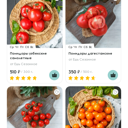
Ср
Чт
Пт
Сб
Вс
Ср
Чт
Пт
Сб
Вс
Помидоры узбекские
Помидоры дагестанские
самолетные
от
Ешь Сезонное
от
Ешь Сезонное
510
350
/ 300 г.
/ 500 г.