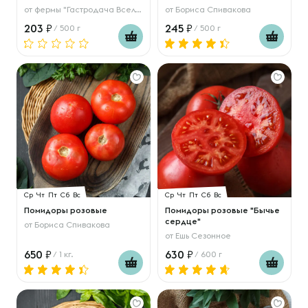
от
фермы "Гастродача Вселуг"
от
Бориса Спивакова
203
245
/ 500 г
/ 500 г
Ср
Чт
Пт
Сб
Вс
Ср
Чт
Пт
Сб
Вс
Помидоры розовые
Помидоры розовые "Бычье
сердце"
от
Бориса Спивакова
от
Ешь Сезонное
650
630
/ 1 кг.
/ 600 г