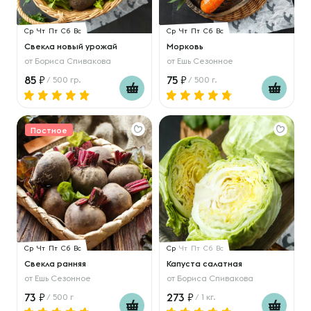
Ср
Чт
Пт
Сб
Вс
Ср
Чт
Пт
Сб
Вс
Свекла новый урожай
Морковь
от
Бориса Спивакова
от
Ешь Сезонное
85
75
/ 500 гр.
/ 500 г.
Постное
Ср
Чт
Пт
Сб
Вс
Ср
Чт
Пт
Сб
Вс
Свекла ранняя
Капуста салатная
от
Ешь Сезонное
от
Бориса Спивакова
73
273
/ 500 г
/ 1 кг.