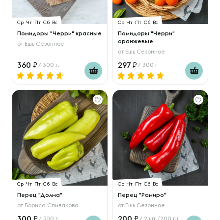
Ср
Чт
Пт
Сб
Вс
Ср
Чт
Пт
Сб
Вс
Помидоры "Черри" красные
Помидоры "Черри"
оранжевые
от
Ешь Сезонное
от
Ешь Сезонное
360
297
/ 300 г.
/ 300 г
Ср
Чт
Пт
Сб
Вс
Ср
Чт
Пт
Сб
Вс
Перец "Долма"
Перец "Рамиро"
от
Бориса Спивакова
от
Ешь Сезонное
300
200
/ 500 г.
/ 2 шт. (200 г.)