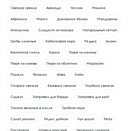
Свежая свекла
Авокадо
Чеснок
Малина
Абрикосы
Манго
Домашние яблоки
Мандарины
Апельсины
Сладости из инжира
Натуральный кетчуп
Грибы соленые
Кабачковая икра
Редька
Алани
Компотная смесь
Хурма
Пюре из малины
Пюре из клюквы
Пюре из облепихи
Маракуйя
Помело
Физалис
Айва
Лайм
Спаржа свежая
Ежевика свежая
Голубика свежая
Суджух
Заправка для борща
Заправка для щей
Томаты вяленые в масле
Грибная икра
Салат романо
Редис дайкон
Лук шалот
Репа
Пастернак
Щавель красный
Черемуха сушеная