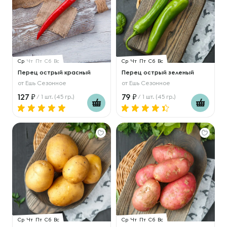
Ср
Чт
Пт
Сб
Вс
Ср
Чт
Пт
Сб
Вс
Перец острый красный
Перец острый зеленый
от
Ешь Сезонное
от
Ешь Сезонное
127
79
/ 1 шт. (45 гр.)
/ 1 шт. (45 гр.)
Ср
Чт
Пт
Сб
Вс
Ср
Чт
Пт
Сб
Вс