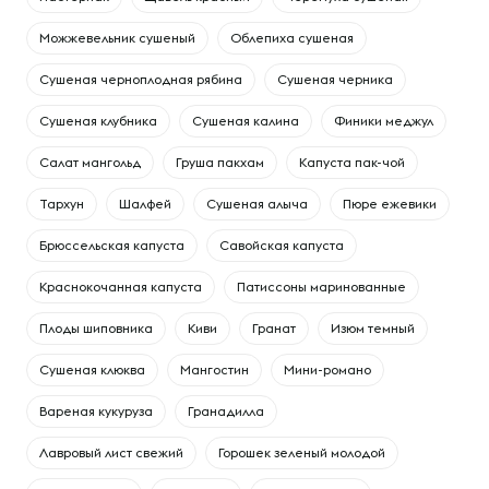
Можжевельник сушеный
Облепиха сушеная
Сушеная черноплодная рябина
Сушеная черника
Сушеная клубника
Сушеная калина
Финики меджул
Cалат мангольд
Груша пакхам
Капуста пак-чой
Тархун
Шалфей
Сушеная алыча
Пюре ежевики
Брюссельская капуста
Савойская капуста
Краснокочанная капуста
Патиссоны маринованные
Плоды шиповника
Киви
Гранат
Изюм темный
Сушеная клюква
Мангостин
Мини-романо
Вареная кукуруза
Гранадилла
Лавровый лист свежий
Горошек зеленый молодой