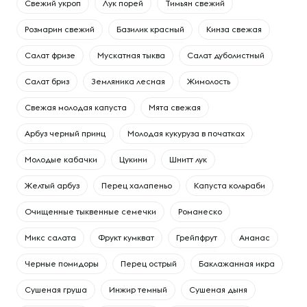
Свежий укроп
Лук порей
Тимьян свежий
Розмарин свежий
Базилик красный
Кинза свежая
Салат фризе
Мускатная тыква
Салат дуболистный
Салат бриз
Земляника лесная
Жимолость
Свежая молодая капуста
Мята свежая
Арбуз черный принц
Молодая кукуруза в початках
Молодые кабачки
Цукини
Шнитт лук
Желтый арбуз
Перец халапеньо
Капуста кольраби
Очищенные тыквенные семечки
Романеско
Микс салата
Фрукт кумкват
Грейпфрут
Ананас
Черные помидоры
Перец острый
Баклажанная икра
Сушеная груша
Инжир темный
Сушеная дыня