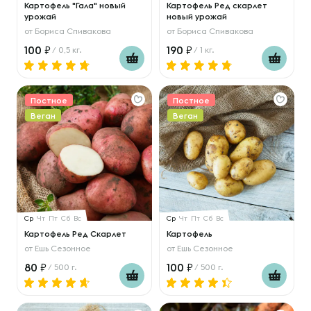
Картофель "Гала" новый
Картофель Ред скарлет
урожай
новый урожай
от
Бориса Спивакова
от
Бориса Спивакова
100
190
/ 0,5 кг.
/ 1 кг.
Постное
Постное
Веган
Веган
Ср
Чт
Пт
Сб
Вс
Ср
Чт
Пт
Сб
Вс
Картофель Ред Скарлет
Картофель
от
Ешь Сезонное
от
Ешь Сезонное
80
100
/ 500 г.
/ 500 г.