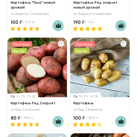
Картофель "Гала" новый
Картофель Ред скарлет
урожай
новый урожай
от
Бориса Спивакова
от
Бориса Спивакова
100
190
/ 0,5 кг.
/ 1 кг.
Постное
Постное
Веган
Веган
Ср
Чт
Пт
Сб
Вс
Ср
Чт
Пт
Сб
Вс
Картофель Ред Скарлет
Картофель
от
Ешь Сезонное
от
Ешь Сезонное
80
100
/ 500 г.
/ 500 г.