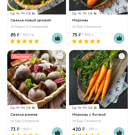
Ср
Чт
Пт
Сб
Вс
Ср
Чт
Пт
Сб
Вс
Свекла новый урожай
Морковь
от
Бориса Спивакова
от
Ешь Сезонное
85
75
/ 500 гр.
/ 500 г.
Постное
Ср
Чт
Пт
Сб
Вс
Ср
Чт
Пт
Сб
Вс
Свекла ранняя
Морковь с ботвой
от
Ешь Сезонное
от
Ешь Сезонное
73
420
/ 500 г
/ 350 г.