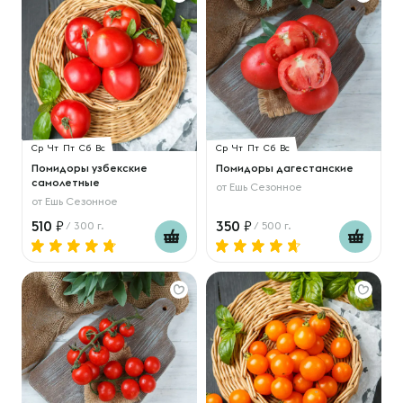
Ср
Чт
Пт
Сб
Вс
Ср
Чт
Пт
Сб
Вс
Помидоры узбекские
Помидоры дагестанские
самолетные
от
Ешь Сезонное
от
Ешь Сезонное
510
350
/ 300 г.
/ 500 г.