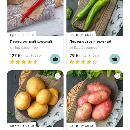
Ср
Чт
Пт
Сб
Вс
Ср
Чт
Пт
Сб
Вс
Перец острый красный
Перец острый зеленый
от
Ешь Сезонное
от
Ешь Сезонное
127
79
/ 1 шт. (45 гр.)
/ 1 шт. (45 гр.)
Ср
Чт
Пт
Сб
Вс
Ср
Чт
Пт
Сб
Вс