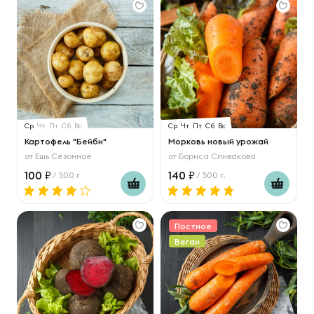
Ср
Чт
Пт
Сб
Вс
Ср
Чт
Пт
Сб
Вс
Картофель "Бейби"
Морковь новый урожай
от
Ешь Сезонное
от
Бориса Спивакова
100
140
/ 500 г
/ 500 г.
Постное
Веган