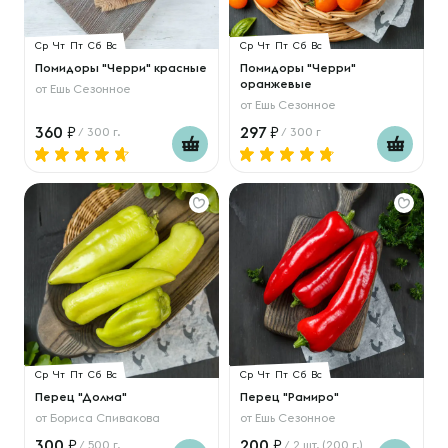
Ср
Чт
Пт
Сб
Вс
Ср
Чт
Пт
Сб
Вс
Помидоры "Черри" красные
Помидоры "Черри"
оранжевые
от
Ешь Сезонное
от
Ешь Сезонное
360
297
/ 300 г.
/ 300 г
Ср
Чт
Пт
Сб
Вс
Ср
Чт
Пт
Сб
Вс
Перец "Долма"
Перец "Рамиро"
от
Бориса Спивакова
от
Ешь Сезонное
300
200
/ 500 г.
/ 2 шт. (200 г.)