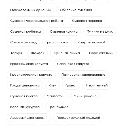
Можжевельник сушеный
Облепиха сушеная
Сушеная черноплодная рябина
Сушеная черника
Сушеная клубника
Сушеная калина
Финики меджул
Cалат мангольд
Груша пакхам
Капуста пак-чой
Тархун
Шалфей
Сушеная алыча
Пюре ежевики
Брюссельская капуста
Савойская капуста
Краснокочанная капуста
Патиссоны маринованные
Плоды шиповника
Киви
Гранат
Изюм темный
Сушеная клюква
Мангостин
Мини-романо
Вареная кукуруза
Гранадилла
Лавровый лист свежий
Горошек зеленый молодой