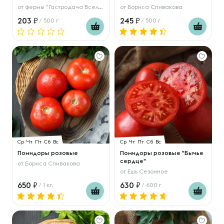
от
фермы "Гастродача Вселуг"
от
Бориса Спивакова
203
245
/ 500 г
/ 500 г
Ср
Чт
Пт
Сб
Вс
Ср
Чт
Пт
Сб
Вс
Помидоры розовые
Помидоры розовые "Бычье
сердце"
от
Бориса Спивакова
от
Ешь Сезонное
650
630
/ 1 кг.
/ 600 г