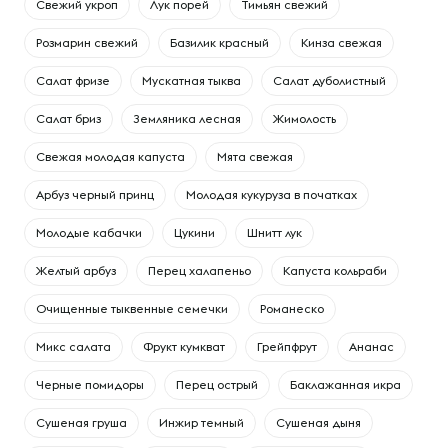
Свежий укроп
Лук порей
Тимьян свежий
Розмарин свежий
Базилик красный
Кинза свежая
Салат фризе
Мускатная тыква
Салат дуболистный
Салат бриз
Земляника лесная
Жимолость
Свежая молодая капуста
Мята свежая
Арбуз черный принц
Молодая кукуруза в початках
Молодые кабачки
Цукини
Шнитт лук
Желтый арбуз
Перец халапеньо
Капуста кольраби
Очищенные тыквенные семечки
Романеско
Микс салата
Фрукт кумкват
Грейпфрут
Ананас
Черные помидоры
Перец острый
Баклажанная икра
Сушеная груша
Инжир темный
Сушеная дыня