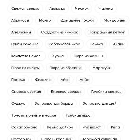
Свежая свекла
Авокадо
Чеснок
Малина
Абрикосы
Манго
Домашние яблоки
Мандарины
Апельсины
Сладости из инжира
Натуральный кетчуп
Грибы соленые
Кабачковая икра
Редька
Алани
Компотная смесь
Хурма
Пюре из малины
Пюре из клюквы
Пюре из облепихи
Маракуйя
Помело
Физалис
Айва
Лайм
Спаржа свежая
Ежевика свежая
Голубика свежая
Суджух
Заправка для борща
Заправка для щей
Томаты вяленые в масле
Грибная икра
Салат романо
Редис дайкон
Лук шалот
Репа
Пастернак
Щавель красный
Черемуха сушеная