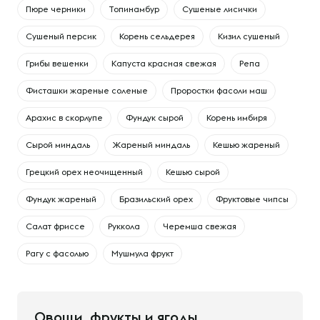
Пюре черники
Топинамбур
Сушеные лисички
Сушеный персик
Корень сельдерея
Кизил сушеный
Грибы вешенки
Капуста красная свежая
Репа
Фисташки жареные соленые
Проростки фасоли маш
Арахис в скорлупе
Фундук сырой
Корень имбиря
Сырой миндаль
Жареный миндаль
Кешью жареный
Грецкий орех неочищенный
Кешью сырой
Фундук жареный
Бразильский орех
Фруктовые чипсы
Салат фриссе
Руккола
Черемша свежая
Рагу с фасолью
Мушмула фрукт
Овощи, фрукты и ягоды