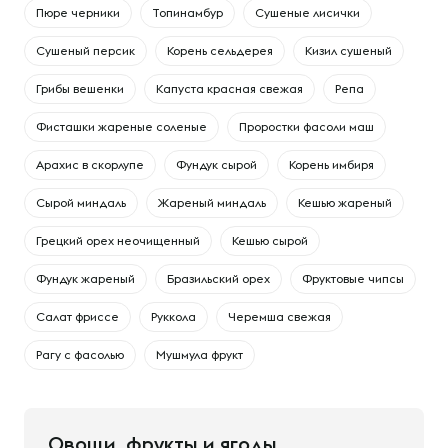
Пюре черники
Топинамбур
Сушеные лисички
Сушеный персик
Корень сельдерея
Кизил сушеный
Грибы вешенки
Капуста красная свежая
Репа
Фисташки жареные соленые
Проростки фасоли маш
Арахис в скорлупе
Фундук сырой
Корень имбиря
Сырой миндаль
Жареный миндаль
Кешью жареный
Грецкий орех неочищенный
Кешью сырой
Фундук жареный
Бразильский орех
Фруктовые чипсы
Салат фриссе
Руккола
Черемша свежая
Рагу с фасолью
Мушмула фрукт
Овощи, фрукты и ягоды