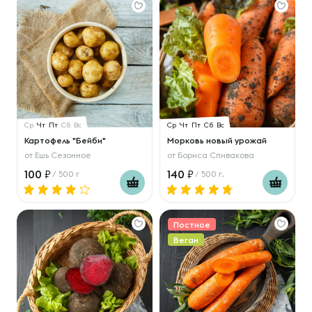
Ср
Чт
Пт
Сб
Вс
Ср
Чт
Пт
Сб
Вс
Картофель "Бейби"
Морковь новый урожай
от
Ешь Сезонное
от
Бориса Спивакова
100
140
/ 500 г
/ 500 г.
Постное
Веган