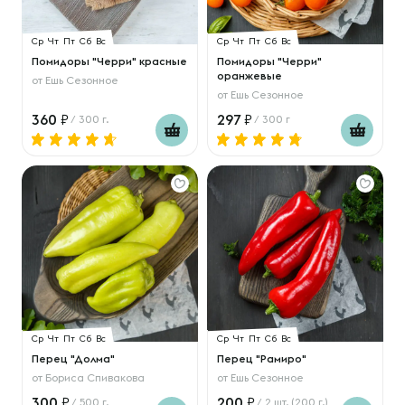
Ср
Чт
Пт
Сб
Вс
Ср
Чт
Пт
Сб
Вс
Помидоры "Черри" красные
Помидоры "Черри"
оранжевые
от
Ешь Сезонное
от
Ешь Сезонное
360
297
/ 300 г.
/ 300 г
Ср
Чт
Пт
Сб
Вс
Ср
Чт
Пт
Сб
Вс
Перец "Долма"
Перец "Рамиро"
от
Бориса Спивакова
от
Ешь Сезонное
300
200
/ 500 г.
/ 2 шт. (200 г.)