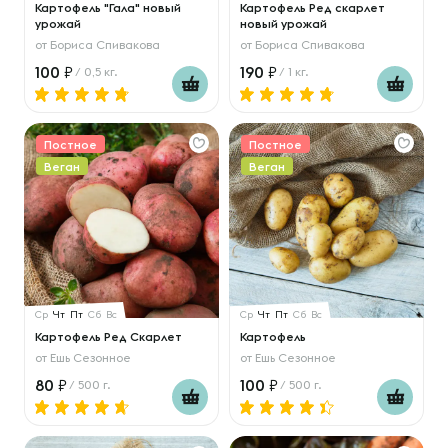
Картофель "Гала" новый
Картофель Ред скарлет
урожай
новый урожай
от
Бориса Спивакова
от
Бориса Спивакова
100
190
/ 0,5 кг.
/ 1 кг.
Постное
Постное
Веган
Веган
Ср
Чт
Пт
Сб
Вс
Ср
Чт
Пт
Сб
Вс
Картофель Ред Скарлет
Картофель
от
Ешь Сезонное
от
Ешь Сезонное
80
100
/ 500 г.
/ 500 г.