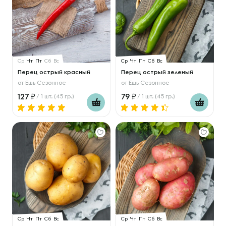
Ср
Чт
Пт
Сб
Вс
Ср
Чт
Пт
Сб
Вс
Перец острый красный
Перец острый зеленый
от
Ешь Сезонное
от
Ешь Сезонное
127
79
/ 1 шт. (45 гр.)
/ 1 шт. (45 гр.)
Ср
Чт
Пт
Сб
Вс
Ср
Чт
Пт
Сб
Вс