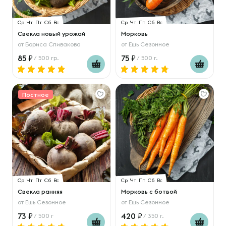
Ср
Чт
Пт
Сб
Вс
Ср
Чт
Пт
Сб
Вс
Свекла новый урожай
Морковь
от
Бориса Спивакова
от
Ешь Сезонное
85
75
/ 500 гр.
/ 500 г.
Постное
Ср
Чт
Пт
Сб
Вс
Ср
Чт
Пт
Сб
Вс
Свекла ранняя
Морковь с ботвой
от
Ешь Сезонное
от
Ешь Сезонное
73
420
/ 500 г
/ 350 г.