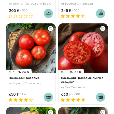
от
фермы "Гастродача Вселуг"
от
Бориса Спивакова
203
245
/ 500 г
/ 500 г
Ср
Чт
Пт
Сб
Вс
Ср
Чт
Пт
Сб
Вс
Помидоры розовые
Помидоры розовые "Бычье
сердце"
от
Бориса Спивакова
от
Ешь Сезонное
650
630
/ 1 кг.
/ 600 г