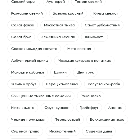
Свежий укроп
Лук порей
Тимьян свежий
Розмарин свежий
Базилик красный
Кинза свежая
Салат фризе
Мускатная тыква
Салат дуболистный
Салат бриз
Земляника лесная
Жимолость
Свежая молодая капуста
Мята свежая
Арбуз черный принц
Молодая кукуруза в початках
Молодые кабачки
Цукини
Шнитт лук
Желтый арбуз
Перец халапеньо
Капуста кольраби
Очищенные тыквенные семечки
Романеско
Микс салата
Фрукт кумкват
Грейпфрут
Ананас
Черные помидоры
Перец острый
Баклажанная икра
Сушеная груша
Инжир темный
Сушеная дыня