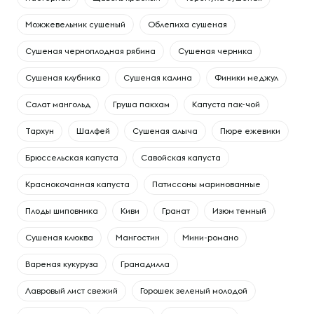
Можжевельник сушеный
Облепиха сушеная
Сушеная черноплодная рябина
Сушеная черника
Сушеная клубника
Сушеная калина
Финики меджул
Cалат мангольд
Груша пакхам
Капуста пак-чой
Тархун
Шалфей
Сушеная алыча
Пюре ежевики
Брюссельская капуста
Савойская капуста
Краснокочанная капуста
Патиссоны маринованные
Плоды шиповника
Киви
Гранат
Изюм темный
Сушеная клюква
Мангостин
Мини-романо
Вареная кукуруза
Гранадилла
Лавровый лист свежий
Горошек зеленый молодой