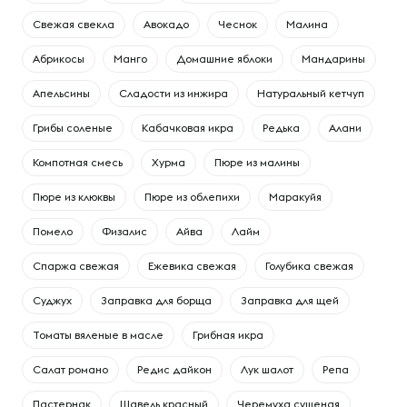
Свежая свекла
Авокадо
Чеснок
Малина
Абрикосы
Манго
Домашние яблоки
Мандарины
Апельсины
Сладости из инжира
Натуральный кетчуп
Грибы соленые
Кабачковая икра
Редька
Алани
Компотная смесь
Хурма
Пюре из малины
Пюре из клюквы
Пюре из облепихи
Маракуйя
Помело
Физалис
Айва
Лайм
Спаржа свежая
Ежевика свежая
Голубика свежая
Суджух
Заправка для борща
Заправка для щей
Томаты вяленые в масле
Грибная икра
Салат романо
Редис дайкон
Лук шалот
Репа
Пастернак
Щавель красный
Черемуха сушеная