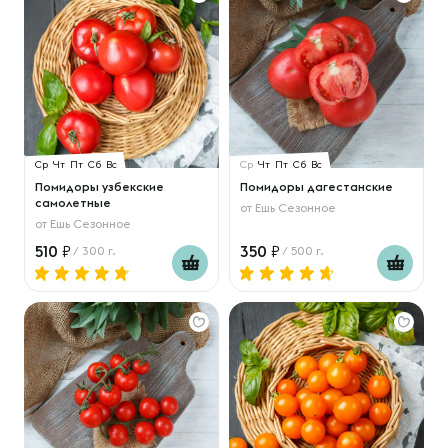
Ср
Чт
Пт
Сб
Вс
Ср
Чт
Пт
Сб
Вс
Помидоры узбекские
Помидоры дагестанские
самолетные
от
Ешь Сезонное
от
Ешь Сезонное
510
350
/ 300 г.
/ 500 г.