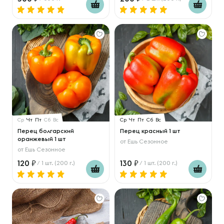
Ср
Чт
Пт
Сб
Вс
Ср
Чт
Пт
Сб
Вс
Перец болгарский
Перец красный 1 шт
оранжевый 1 шт
от
Ешь Сезонное
от
Ешь Сезонное
120
130
/ 1 шт. (200 г.)
/ 1 шт. (200 г.)