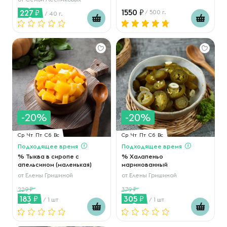
1550
227
/ 500 г.
/ 40 г.
-20%
-20%
Ср
Чт
Пт
Сб
Вс
Ср
Чт
Пт
Сб
Вс
Подходящее время
Подходящее время
% Тыква в сиропе с
% Халапеньо
апельсином (маленькая)
маринованный
от
Елены Гришиной
от
Елены Гришиной
229
379
183
305
/ 1 шт
/ 1 шт