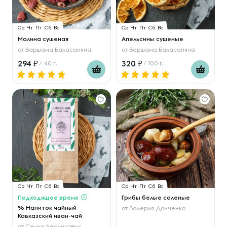
Ср
Чт
Пт
Сб
Вс
Ср
Чт
Пт
Сб
Вс
Малина сушеная
Апельсины сушеные
от
Варшама Баласаняна
от
Варшама Баласаняна
294
320
/ 40 г.
/ 100 г.
Ср
Чт
Пт
Сб
Вс
Ср
Чт
Пт
Сб
Вс
Подходящее время
Грибы белые соленые
% Напиток чайный
от
Валерия Донченко
Кавказский иван-чай
от
Семьи Лесниковых