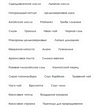
Сыродавленное масло
Льняное масло
Натуральный кетчуп
Цельнозерновая мука
Алтайское масло
Майонез
Грибы соленые
Смузи
Гранола
Иван-чай
Черная соль
Макароны цельнозерновые
Лапша домашняя
Квашеная капуста
Алани
Гуакамоле
Арахисовая паста
Смолка жвачка
Розовая гималайская соль
Кампотский перец
Сироп топинамбура
Соус барбекю
Травяной чай
Чага чай
Брускетта
Соус-чили
Кокосовые чипсы
Воздушная кукуруза
Кокосовая стружка
Пшеница для проращивания