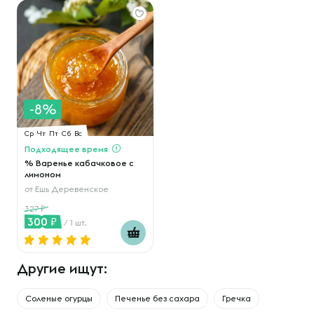
-8%
Ср
Чт
Пт
Сб
Вс
Подходящее время
% Варенье кабачковое с
лимоном
от
Ешь Деревенское
327
300
/ 1 шт.
Другие ищут:
Соленые огурцы
Печенье без сахара
Гречка