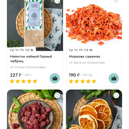
Ср
Чт
Пт
Сб
Вс
Ср
Чт
Пт
Сб
Вс
Напиток чайный Горный
Морковь сушеная
чабрец
от
Артема Антропова
от
Семьи Лесниковых
227
190
/ 40 г.
/ 40 гр.