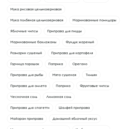
Мука рисовая цельнозерновая
Мука полбяная цельнозерновая
Маринованные помидоры
Яблочные чипсы
Приправа для пиццы
Маринованные баклажаны
Фундук жареный
Розмарин сушеный
Приправа для картофеля
Горчица порошок
Паприка
Орегано
Приправа для рыбы
Мята сушеная
Тимьян
Приправа для омлета
Паприка
Фруктовые чипсы
Чесночная соль
Лимонная соль
Приправа для спагетти
Шалфей приправа
Майоран приправа
Домашний яблочный уксус