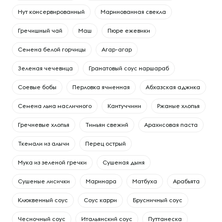
Нут консервированный
Маринованная свекла
Гречишный чай
Маш
Пюре ежевики
Семена белой горчицы
Агар-агар
Зеленая чечевица
Гранатовый соус наршараб
Соевые бобы
Перловка ячменная
Абхазская аджика
Семена льна масличного
Кантуччини
Ржаные хлопья
Гречневые хлопья
Тимьян свежий
Арахисовая паста
Ткемали из алычи
Перец острый
Мука из зеленой гречки
Сушеная дыня
Сушеные лисички
Маринара
Матбуха
Арабьята
Клюквенный соус
Соус карри
Брусничный соус
Чесночный соус
Итальянский соус
Путтанеска