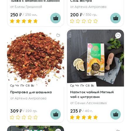
Тыква с ананасом и лаймом
Соль экстра
от
Елены Гришиной
от
Артема Антропова
250
200
/ 250 мл.
/ 550 гр.
Ср
Чт
Пт
Сб
Вс
Ср
Чт
Пт
Сб
Вс
Приправа для шашлыка
Напиток чайный Мятный
чай с цитрусами
от
Артема Антропова
от
Семьи Лесниковых
309
235
/ 220 гр.
/ 40 г.