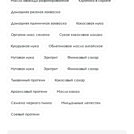
Масло авокадо рафинированное
Клубника в сиропе
Домашняя ржаная закваска
Домашняя пшеничная закваска
Кокосовая мука
Органик микс семена
Сухое кокосовое молоко
Кукурузная мука
Облепиховое масло алтайское
Нутовая мука
Эритрит
Финиковый сахар
Нутовая мука
Эритрит
Финиковый сахар
Тыквенный протеин
Кокосовый сахар
Арахисовый протеин
Масло какао
Семена черного тмина
Миндальные лепестки
Соевый протеин