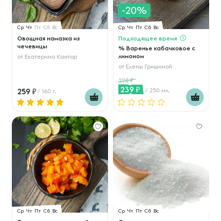
-20%
Ср
Чт
Пт
Сб
Вс
Ср
Чт
Пт
Сб
Вс
Овощная намазка из
Подходящее время
чечевицы
% Варенье кабачковое с
лимоном
от
Екатерина Кантор
от
Елены Гришиной
298
239
259
/ 250 мл.
/ 160 г.
Ср
Чт
Пт
Сб
Вс
Ср
Чт
Пт
Сб
Вс