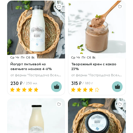
Ср
Чт
Пт
Сб
Вс
Ср
Чт
Пт
Сб
Вс
Йогурт питьевой из
Творожный крем с какао
овечьего молока 4-6%
23%
от
фермы "Гастродача Вселуг"
от
фермы "Гастродача Вселуг"
230
315
/ 250 мл
/ 180 г