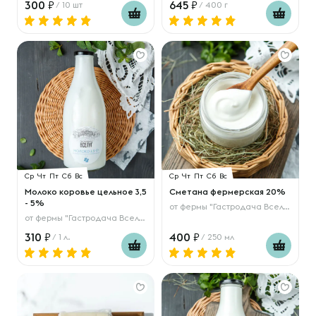
300
645
/ 10 шт
/ 400 г
Ср
Чт
Пт
Сб
Вс
Ср
Чт
Пт
Сб
Вс
Молоко коровье цельное 3,5
Сметана фермерская 20%
- 5%
от
фермы "Гастродача Вселуг"
от
фермы "Гастродача Вселуг"
310
400
/ 1 л.
/ 250 мл