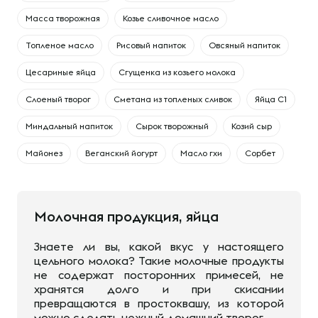
Масса творожная
Козье сливочное масло
Топленое масло
Рисовый напиток
Овсяный напиток
Цесариные яйца
Сгущенка из козьего молока
Слоеный творог
Сметана из топленых сливок
Яйца С1
Миндальный напиток
Сырок творожный
Козий сыр
Майонез
Веганский йогурт
Масло гхи
Сорбет
Молочная продукция, яйца
Знаете ли вы, какой вкус у настоящего
цельного молока? Такие молочные продукты
не содержат посторонних примесей, не
хранятся долго и при скисании
превращаются в простоквашу, из которой
можно сделать нежный домашний творог.