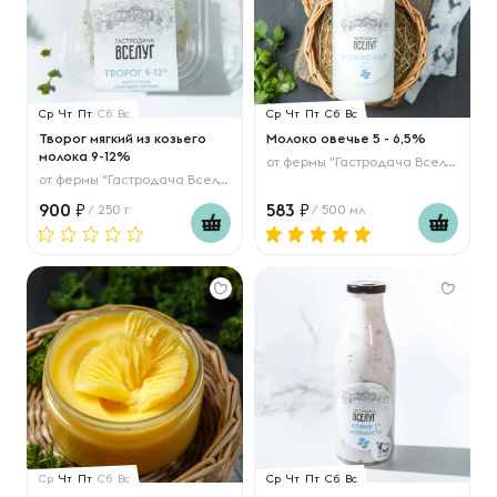
Ср
Чт
Пт
Сб
Вс
Ср
Чт
Пт
Сб
Вс
Творог мягкий из козьего
Молоко овечье 5 - 6,5%
молока 9-12%
от
фермы "Гастродача Вселуг"
от
фермы "Гастродача Вселуг"
900
583
/ 250 г
/ 500 мл
Ср
Чт
Пт
Сб
Вс
Ср
Чт
Пт
Сб
Вс