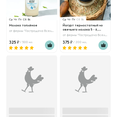
Ср
Чт
Пт
Сб
Вс
Ср
Чт
Пт
Сб
Вс
Молоко топлёное
Йогурт термостатный из
овечьего молока 5 - 6,...
от
фермы "Гастродача Вселуг"
от
фермы "Гастродача Вселуг"
325
375
/ 500 мл
/ 200 мл.