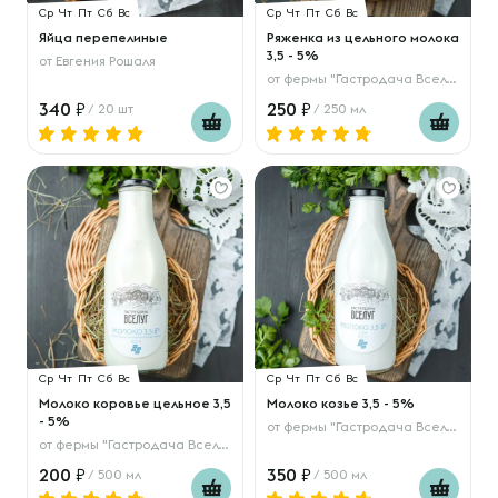
Ср
Чт
Пт
Сб
Вс
Ср
Чт
Пт
Сб
Вс
Яйца перепелиные
Ряженка из цельного молока
3,5 - 5%
от
Евгения Рошаля
от
фермы "Гастродача Вселуг"
340
250
/ 20 шт
/ 250 мл
Ср
Чт
Пт
Сб
Вс
Ср
Чт
Пт
Сб
Вс
Молоко коровье цельное 3,5
Молоко козье 3,5 - 5%
- 5%
от
фермы "Гастродача Вселуг"
от
фермы "Гастродача Вселуг"
200
350
/ 500 мл
/ 500 мл