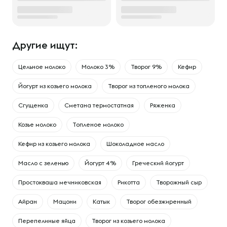
Другие ищут:
Цельное молоко
Молоко 3%
Творог 9%
Кефир
Йогурт из козьего молока
Творог из топленого молока
Сгущенка
Сметана термостатная
Ряженка
Козье молоко
Топленое молоко
Кефир из козьего молока
Шоколадное масло
Масло с зеленью
Йогурт 4%
Греческий йогурт
Простокваша мечниковская
Рикотта
Творожный сыр
Айран
Мацони
Катык
Творог обезжиренный
Перепелиные яйца
Творог из козьего молока