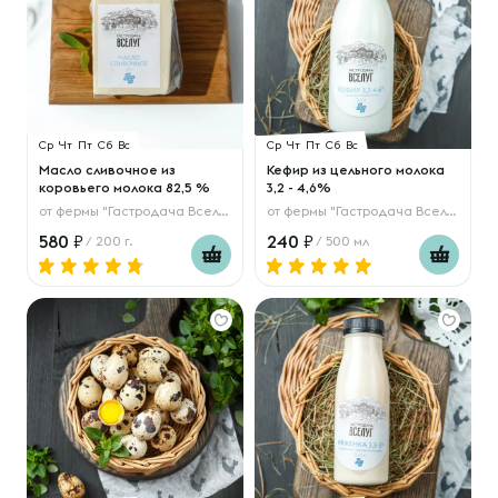
Ср
Чт
Пт
Сб
Вс
Ср
Чт
Пт
Сб
Вс
Масло сливочное из
Кефир из цельного молока
коровьего молока 82,5 %
3,2 - 4,6%
от
фермы "Гастродача Вселуг"
от
фермы "Гастродача Вселуг"
580
240
/ 200 г.
/ 500 мл