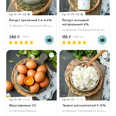
Ср
Чт
Пт
Сб
Вс
Ср
Чт
Пт
Сб
Вс
Йогурт греческий 3,4-4,6%
Йогурт питьевой
натуральный 4%
от
фермы "Гастродача Вселуг"
от
фермы "Гастродача Вселуг"
280
155
/ 250 г
/ 250 мл
Ср
Чт
Пт
Сб
Вс
Ср
Чт
Пт
Сб
Вс
Яйца куриные С0
Творог рассыпчатый 9-12%
от
Евгения Рошаля
от
фермы "Гастродача Вселуг"