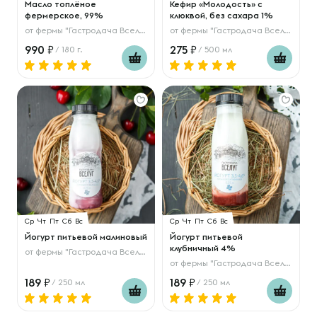
Масло топлёное
Кефир «Молодость» с
фермерское, 99%
клюквой, без сахара 1%
от
фермы "Гастродача Вселуг"
от
фермы "Гастродача Вселуг"
990
275
/ 180 г.
/ 500 мл
Ср
Чт
Пт
Сб
Вс
Ср
Чт
Пт
Сб
Вс
Йогурт питьевой малиновый
Йогурт питьевой
клубничный 4%
от
фермы "Гастродача Вселуг"
от
фермы "Гастродача Вселуг"
189
189
/ 250 мл
/ 250 мл