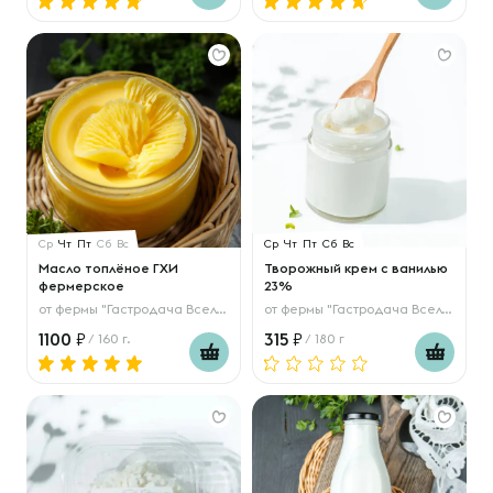
Ср
Чт
Пт
Сб
Вс
Ср
Чт
Пт
Сб
Вс
Масло топлёное ГХИ
Творожный крем с ванилью
фермерское
23%
от
фермы "Гастродача Вселуг"
от
фермы "Гастродача Вселуг"
1100
315
/ 160 г.
/ 180 г