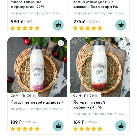
Масло топлёное
Кефир «Молодость» с
фермерское, 99%
клюквой, без сахара 1%
от
фермы "Гастродача Вселуг"
от
фермы "Гастродача Вселуг"
990
275
/ 180 г.
/ 500 мл
Ср
Чт
Пт
Сб
Вс
Ср
Чт
Пт
Сб
Вс
Йогурт питьевой малиновый
Йогурт питьевой
клубничный 4%
от
фермы "Гастродача Вселуг"
от
фермы "Гастродача Вселуг"
189
189
/ 250 мл
/ 250 мл