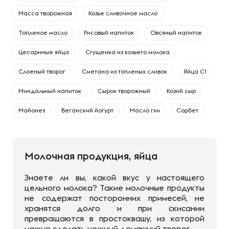
Масса творожная
Козье сливочное масло
Топленое масло
Рисовый напиток
Овсяный напиток
Цесариные яйца
Сгущенка из козьего молока
Слоеный творог
Сметана из топленых сливок
Яйца С1
Миндальный напиток
Сырок творожный
Козий сыр
Майонез
Веганский йогурт
Масло гхи
Сорбет
Молочная продукция, яйца
Знаете ли вы, какой вкус у настоящего
цельного молока? Такие молочные продукты
не содержат посторонних примесей, не
хранятся долго и при скисании
превращаются в простоквашу, из которой
можно сделать нежный домашний творог.