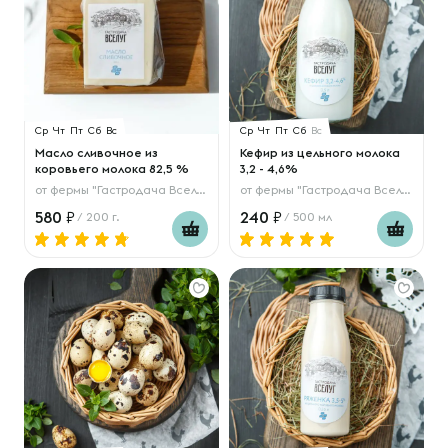
Ср
Чт
Пт
Сб
Вс
Ср
Чт
Пт
Сб
Вс
Масло сливочное из
Кефир из цельного молока
коровьего молока 82,5 %
3,2 - 4,6%
от
фермы "Гастродача Вселуг"
от
фермы "Гастродача Вселуг"
580
240
/ 200 г.
/ 500 мл