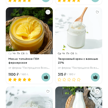
Ср
Чт
Пт
Сб
Вс
Ср
Чт
Пт
Сб
Вс
Масло топлёное ГХИ
Творожный крем с ванилью
фермерское
23%
от
фермы "Гастродача Вселуг"
от
фермы "Гастродача Вселуг"
1100
315
/ 160 г.
/ 180 г