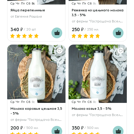
Ср
Чт
Пт
Сб
Вс
Ср
Чт
Пт
Сб
Вс
Яйца перепелиные
Ряженка из цельного молока
3,5 - 5%
от
Евгения Рошаля
от
фермы "Гастродача Вселуг"
340
250
/ 20 шт
/ 250 мл
Ср
Чт
Пт
Сб
Вс
Ср
Чт
Пт
Сб
Вс
Молоко коровье цельное 3,5
Молоко козье 3,5 - 5%
- 5%
от
фермы "Гастродача Вселуг"
от
фермы "Гастродача Вселуг"
200
350
/ 500 мл
/ 500 мл