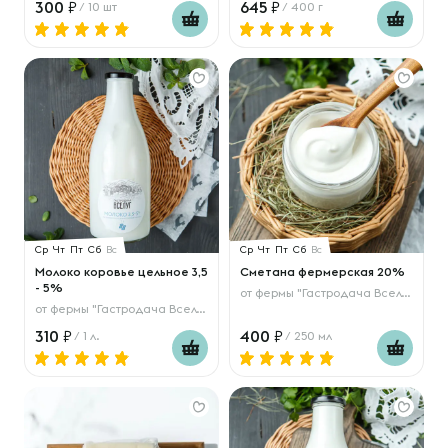
300
645
/ 10 шт
/ 400 г
Ср
Чт
Пт
Сб
Вс
Ср
Чт
Пт
Сб
Вс
Молоко коровье цельное 3,5
Сметана фермерская 20%
- 5%
от
фермы "Гастродача Вселуг"
от
фермы "Гастродача Вселуг"
310
400
/ 1 л.
/ 250 мл