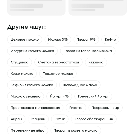
Другие ищут:
Цельное молоко
Молоко 3%
Творог 9%
Кефир
Йогурт из козьего молока
Творог из топленого молока
Сгущенка
Сметана термостатная
Ряженка
Козье молоко
Топленое молоко
Кефир из козьего молока
Шоколадное масло
Масло с зеленью
Йогурт 4%
Греческий йогурт
Простокваша мечниковская
Рикотта
Творожный сыр
Айран
Мацони
Катык
Творог обезжиренный
Перепелиные яйца
Творог из козьего молока