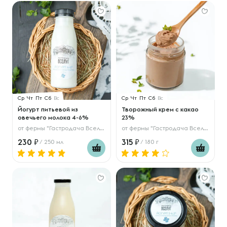
Ср
Чт
Пт
Сб
Вс
Ср
Чт
Пт
Сб
Вс
Йогурт питьевой из
Творожный крем с какао
овечьего молока 4-6%
23%
от
фермы "Гастродача Вселуг"
от
фермы "Гастродача Вселуг"
230
315
/ 250 мл
/ 180 г