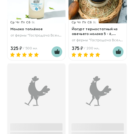
Ср
Чт
Пт
Сб
Вс
Ср
Чт
Пт
Сб
Вс
Молоко топлёное
Йогурт термостатный из
овечьего молока 5 - 6,...
от
фермы "Гастродача Вселуг"
от
фермы "Гастродача Вселуг"
325
375
/ 500 мл
/ 200 мл.