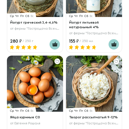
Ср
Чт
Пт
Сб
Вс
Ср
Чт
Пт
Сб
Вс
Йогурт греческий 3,4-4,6%
Йогурт питьевой
натуральный 4%
от
фермы "Гастродача Вселуг"
от
фермы "Гастродача Вселуг"
280
155
/ 250 г
/ 250 мл
Ср
Чт
Пт
Сб
Вс
Ср
Чт
Пт
Сб
Вс
Яйца куриные С0
Творог рассыпчатый 9-12%
от
Евгения Рошаля
от
фермы "Гастродача Вселуг"