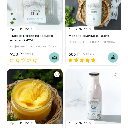
Ср
Чт
Пт
Сб
Вс
Ср
Чт
Пт
Сб
Вс
Творог мягкий из козьего
Молоко овечье 5 - 6,5%
молока 9-12%
от
фермы "Гастродача Вселуг"
от
фермы "Гастродача Вселуг"
900
583
/ 250 г
/ 500 мл
Ср
Чт
Пт
Сб
Вс
Ср
Чт
Пт
Сб
Вс