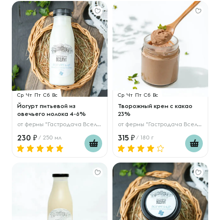
Ср
Чт
Пт
Сб
Вс
Ср
Чт
Пт
Сб
Вс
Йогурт питьевой из
Творожный крем с какао
овечьего молока 4-6%
23%
от
фермы "Гастродача Вселуг"
от
фермы "Гастродача Вселуг"
230
315
/ 250 мл
/ 180 г