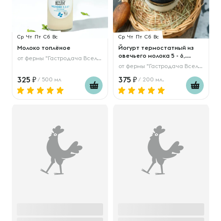
Ср
Чт
Пт
Сб
Вс
Ср
Чт
Пт
Сб
Вс
Молоко топлёное
Йогурт термостатный из
овечьего молока 5 - 6,...
от
фермы "Гастродача Вселуг"
от
фермы "Гастродача Вселуг"
325
375
/ 500 мл
/ 200 мл.