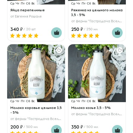
Ср
Чт
Пт
Сб
Вс
Ср
Чт
Пт
Сб
Вс
Яйца перепелиные
Ряженка из цельного молока
3,5 - 5%
от
Евгения Рошаля
от
фермы "Гастродача Вселуг"
340
250
/ 20 шт
/ 250 мл
Ср
Чт
Пт
Сб
Вс
Ср
Чт
Пт
Сб
Вс
Молоко коровье цельное 3,5
Молоко козье 3,5 - 5%
- 5%
от
фермы "Гастродача Вселуг"
от
фермы "Гастродача Вселуг"
200
350
/ 500 мл
/ 500 мл