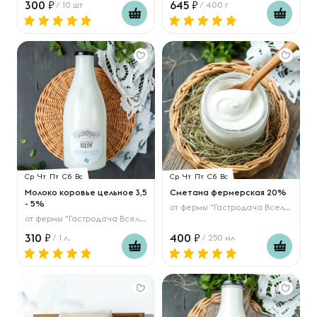
300
645
/ 10 шт
/ 400 г
Ср
Чт
Пт
Сб
Вс
Ср
Чт
Пт
Сб
Вс
Молоко коровье цельное 3,5
Сметана фермерская 20%
- 5%
от
фермы "Гастродача Вселуг"
от
фермы "Гастродача Вселуг"
310
400
/ 1 л.
/ 250 мл