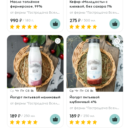
Масло топлёное
Кефир «Молодость» с
фермерское, 99%
клюквой, без сахара 1%
от
фермы "Гастродача Вселуг"
от
фермы "Гастродача Вселуг"
990
275
/ 180 г.
/ 500 мл
Ср
Чт
Пт
Сб
Вс
Ср
Чт
Пт
Сб
Вс
Йогурт питьевой малиновый
Йогурт питьевой
клубничный 4%
от
фермы "Гастродача Вселуг"
от
фермы "Гастродача Вселуг"
189
189
/ 250 мл
/ 250 мл