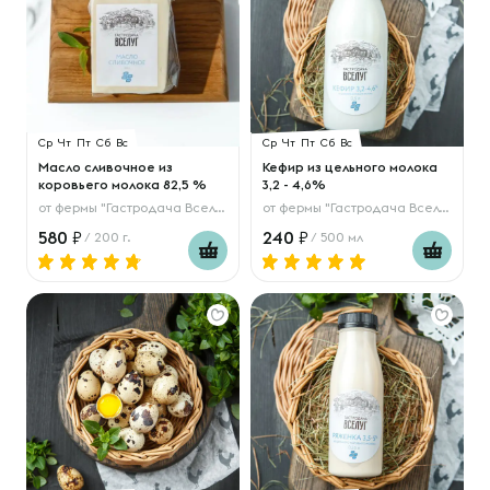
Ср
Чт
Пт
Сб
Вс
Ср
Чт
Пт
Сб
Вс
Масло сливочное из
Кефир из цельного молока
коровьего молока 82,5 %
3,2 - 4,6%
от
фермы "Гастродача Вселуг"
от
фермы "Гастродача Вселуг"
580
240
/ 200 г.
/ 500 мл