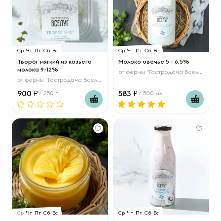
Ср
Чт
Пт
Сб
Вс
Ср
Чт
Пт
Сб
Вс
Творог мягкий из козьего
Молоко овечье 5 - 6,5%
молока 9-12%
от
фермы "Гастродача Вселуг"
от
фермы "Гастродача Вселуг"
900
583
/ 250 г
/ 500 мл
Ср
Чт
Пт
Сб
Вс
Ср
Чт
Пт
Сб
Вс