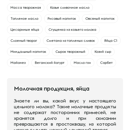
Масса творожная
Козье сливочное масло
Топленое масло
Рисовый напиток
Овсяный напиток
Цесариные яйца
Сгущенка из козьего молока
Слоеный творог
Сметана из топленых сливок
Яйца С1
Миндальный напиток
Сырок творожный
Козий сыр
Майонез
Веганский йогурт
Масло гхи
Сорбет
Молочная продукция, яйца
Знаете ли вы, какой вкус у настоящего
цельного молока? Такие молочные продукты
не содержат посторонних примесей, не
хранятся долго и при скисании
превращаются в простоквашу, из которой
можно сделать нежный домашний творог.