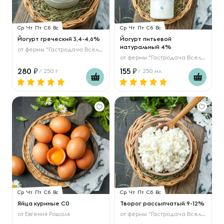
Ср
Чт
Пт
Сб
Вс
Ср
Чт
Пт
Сб
Вс
Йогурт греческий 3,4-4,6%
Йогурт питьевой
натуральный 4%
от
фермы "Гастродача Вселуг"
от
фермы "Гастродача Вселуг"
280
155
/ 250 г
/ 250 мл
Ср
Чт
Пт
Сб
Вс
Ср
Чт
Пт
Сб
Вс
Яйца куриные С0
Творог рассыпчатый 9-12%
от
Евгения Рошаля
от
фермы "Гастродача Вселуг"