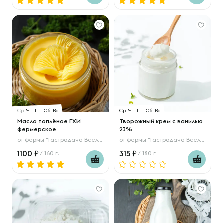
Ср
Чт
Пт
Сб
Вс
Ср
Чт
Пт
Сб
Вс
Масло топлёное ГХИ
Творожный крем с ванилью
фермерское
23%
от
фермы "Гастродача Вселуг"
от
фермы "Гастродача Вселуг"
1100
315
/ 160 г.
/ 180 г