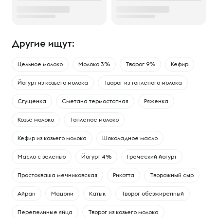
Другие ищут:
Цельное молоко
Молоко 3%
Творог 9%
Кефир
Йогурт из козьего молока
Творог из топленого молока
Сгущенка
Сметана термостатная
Ряженка
Козье молоко
Топленое молоко
Кефир из козьего молока
Шоколадное масло
Масло с зеленью
Йогурт 4%
Греческий йогурт
Простокваша мечниковская
Рикотта
Творожный сыр
Айран
Мацони
Катык
Творог обезжиренный
Перепелиные яйца
Творог из козьего молока