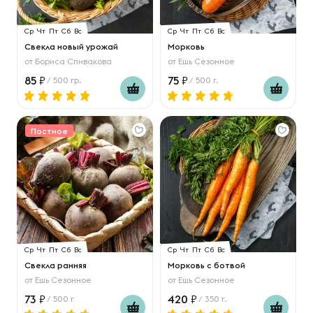
Ср
Чт
Пт
Сб
Вс
Ср
Чт
Пт
Сб
Вс
Свекла новый урожай
Морковь
от
Бориса Спивакова
от
Ешь Сезонное
85
75
/ 500 гр.
/ 500 г.
Постное
Ср
Чт
Пт
Сб
Вс
Ср
Чт
Пт
Сб
Вс
Свекла ранняя
Морковь с ботвой
от
Ешь Сезонное
от
Ешь Сезонное
73
420
/ 500 г
/ 350 г.