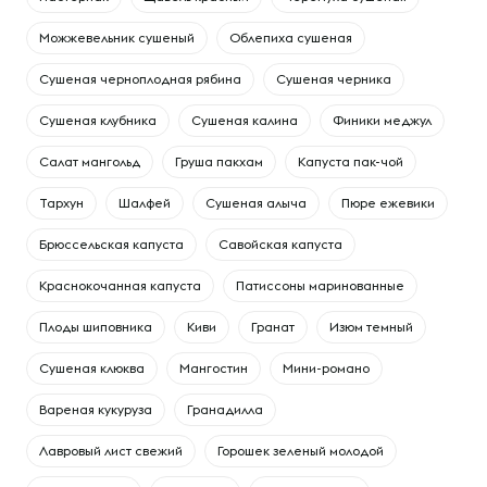
Можжевельник сушеный
Облепиха сушеная
Сушеная черноплодная рябина
Сушеная черника
Сушеная клубника
Сушеная калина
Финики меджул
Cалат мангольд
Груша пакхам
Капуста пак-чой
Тархун
Шалфей
Сушеная алыча
Пюре ежевики
Брюссельская капуста
Савойская капуста
Краснокочанная капуста
Патиссоны маринованные
Плоды шиповника
Киви
Гранат
Изюм темный
Сушеная клюква
Мангостин
Мини-романо
Вареная кукуруза
Гранадилла
Лавровый лист свежий
Горошек зеленый молодой