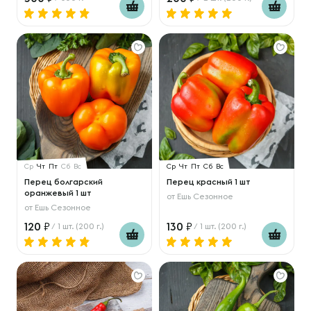
Ср
Чт
Пт
Сб
Вс
Ср
Чт
Пт
Сб
Вс
Перец болгарский
Перец красный 1 шт
оранжевый 1 шт
от
Ешь Сезонное
от
Ешь Сезонное
120
130
/ 1 шт. (200 г.)
/ 1 шт. (200 г.)