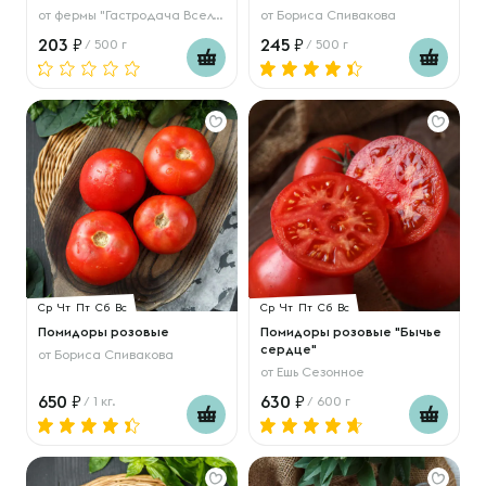
от
фермы "Гастродача Вселуг"
от
Бориса Спивакова
203
245
/ 500 г
/ 500 г
Ср
Чт
Пт
Сб
Вс
Ср
Чт
Пт
Сб
Вс
Помидоры розовые
Помидоры розовые "Бычье
сердце"
от
Бориса Спивакова
от
Ешь Сезонное
650
630
/ 1 кг.
/ 600 г