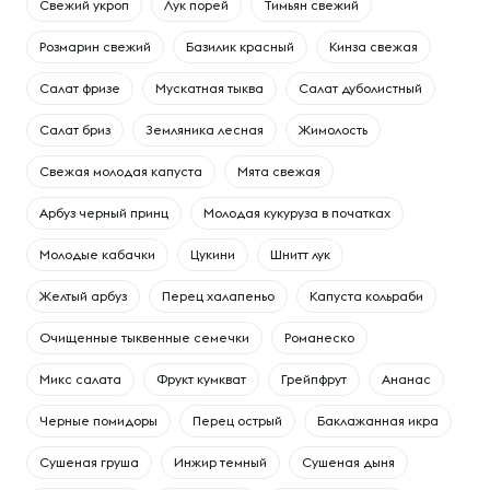
Свежий укроп
Лук порей
Тимьян свежий
Розмарин свежий
Базилик красный
Кинза свежая
Салат фризе
Мускатная тыква
Салат дуболистный
Салат бриз
Земляника лесная
Жимолость
Свежая молодая капуста
Мята свежая
Арбуз черный принц
Молодая кукуруза в початках
Молодые кабачки
Цукини
Шнитт лук
Желтый арбуз
Перец халапеньо
Капуста кольраби
Очищенные тыквенные семечки
Романеско
Микс салата
Фрукт кумкват
Грейпфрут
Ананас
Черные помидоры
Перец острый
Баклажанная икра
Сушеная груша
Инжир темный
Сушеная дыня