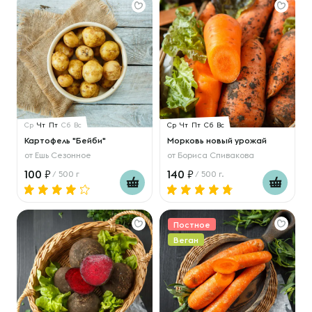
Ср
Чт
Пт
Сб
Вс
Ср
Чт
Пт
Сб
Вс
Картофель "Бейби"
Морковь новый урожай
от
Ешь Сезонное
от
Бориса Спивакова
100
140
/ 500 г
/ 500 г.
Постное
Веган