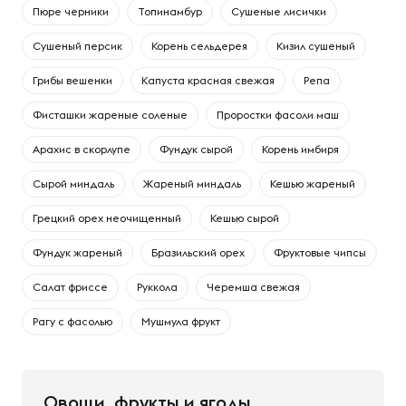
Пюре черники
Топинамбур
Сушеные лисички
Сушеный персик
Корень сельдерея
Кизил сушеный
Грибы вешенки
Капуста красная свежая
Репа
Фисташки жареные соленые
Проростки фасоли маш
Арахис в скорлупе
Фундук сырой
Корень имбиря
Сырой миндаль
Жареный миндаль
Кешью жареный
Грецкий орех неочищенный
Кешью сырой
Фундук жареный
Бразильский орех
Фруктовые чипсы
Салат фриссе
Руккола
Черемша свежая
Рагу с фасолью
Мушмула фрукт
Овощи, фрукты и ягоды