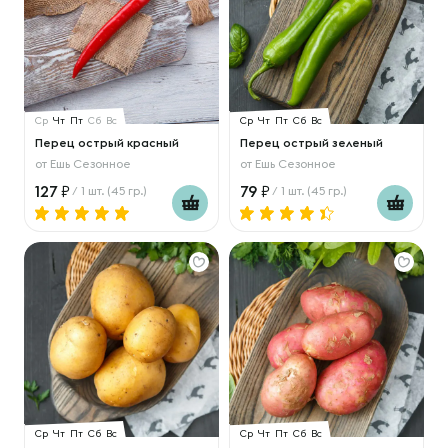
Ср
Чт
Пт
Сб
Вс
Ср
Чт
Пт
Сб
Вс
Перец острый красный
Перец острый зеленый
от
Ешь Сезонное
от
Ешь Сезонное
127
79
/ 1 шт. (45 гр.)
/ 1 шт. (45 гр.)
Ср
Чт
Пт
Сб
Вс
Ср
Чт
Пт
Сб
Вс