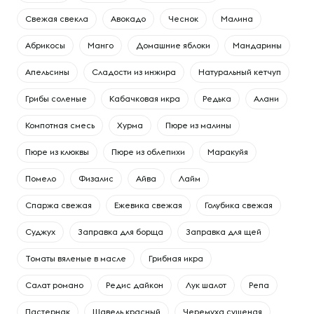
Свежая свекла
Авокадо
Чеснок
Малина
Абрикосы
Манго
Домашние яблоки
Мандарины
Апельсины
Сладости из инжира
Натуральный кетчуп
Грибы соленые
Кабачковая икра
Редька
Алани
Компотная смесь
Хурма
Пюре из малины
Пюре из клюквы
Пюре из облепихи
Маракуйя
Помело
Физалис
Айва
Лайм
Спаржа свежая
Ежевика свежая
Голубика свежая
Суджух
Заправка для борща
Заправка для щей
Томаты вяленые в масле
Грибная икра
Салат романо
Редис дайкон
Лук шалот
Репа
Пастернак
Щавель красный
Черемуха сушеная