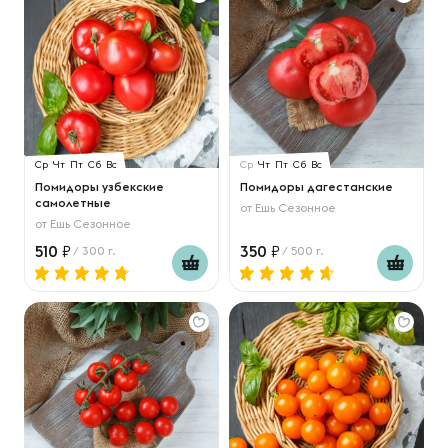
Ср
Чт
Пт
Сб
Вс
Ср
Чт
Пт
Сб
Вс
Помидоры узбекские
Помидоры дагестанские
самолетные
от
Ешь Сезонное
от
Ешь Сезонное
510
350
/ 300 г.
/ 500 г.