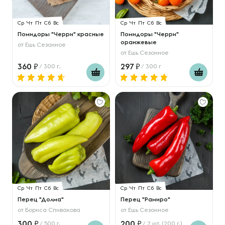
Ср
Чт
Пт
Сб
Вс
Ср
Чт
Пт
Сб
Вс
Помидоры "Черри" красные
Помидоры "Черри"
оранжевые
от
Ешь Сезонное
от
Ешь Сезонное
360
297
/ 300 г.
/ 300 г
Ср
Чт
Пт
Сб
Вс
Ср
Чт
Пт
Сб
Вс
Перец "Долма"
Перец "Рамиро"
от
Бориса Спивакова
от
Ешь Сезонное
300
200
/ 500 г.
/ 2 шт. (200 г.)