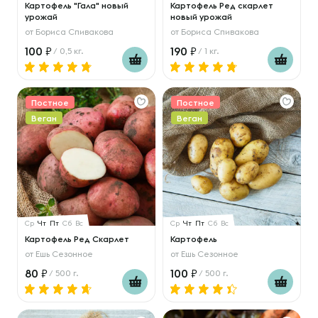
Картофель "Гала" новый
Картофель Ред скарлет
урожай
новый урожай
от
Бориса Спивакова
от
Бориса Спивакова
100
190
/ 0,5 кг.
/ 1 кг.
Постное
Постное
Веган
Веган
Ср
Чт
Пт
Сб
Вс
Ср
Чт
Пт
Сб
Вс
Картофель Ред Скарлет
Картофель
от
Ешь Сезонное
от
Ешь Сезонное
80
100
/ 500 г.
/ 500 г.