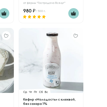
от
фермы "Гастродача Вселуг"
980
/ 500 г.
Ср
Чт
Пт
Сб
Вс
Кефир «Молодость» с клюквой,
без сахара 1%