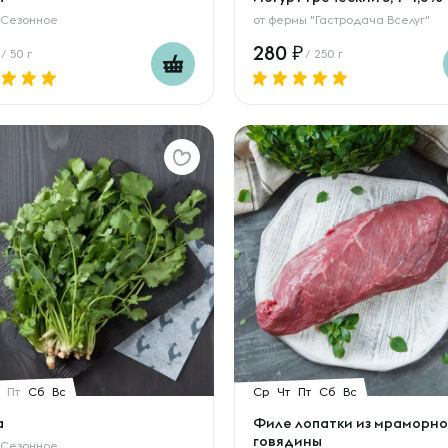
 Сезонное
от
фермы "Гастродача Вселуг"
280
/ 50 г
/ 250 г
Пт
Сб
Вс
Ср
Чт
Пт
Сб
Вс
а
Филе лопатки из мраморн
говядины
 Сезонное