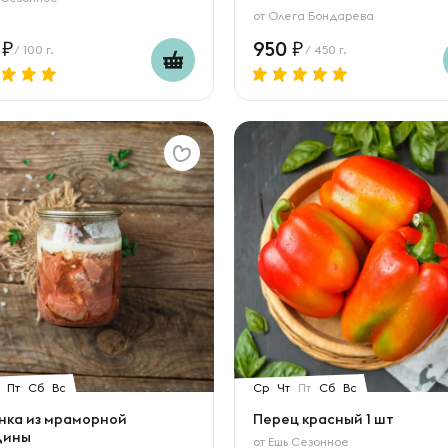
от
Олега Бондарева
0
950
/ 100 г.
/ 450 г.
Пт
Сб
Вс
Ср
Чт
Пт
Сб
Вс
нка из мраморной
Перец красный 1 шт
дины
от
Ешь Сезонное