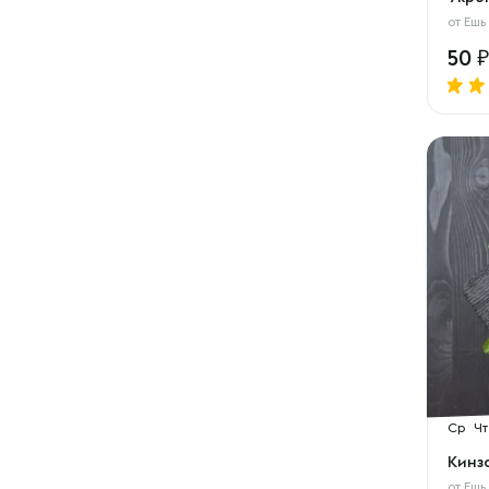
от
Ешь
50
Ср
Чт
Кинз
от
Ешь