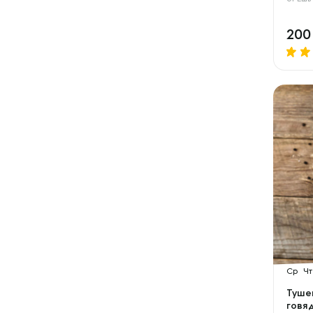
20
Ср
Чт
Туше
говя