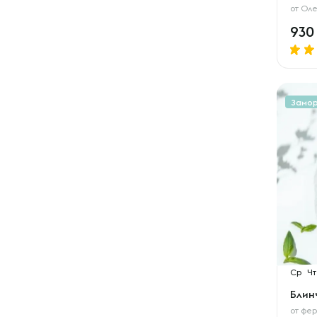
от
Оле
93
Замо
Ср
Чт
Блин
от
фер