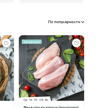
По популярности
Заморозка
Ср
Чт
Пт
Сб
Вс
Филе грудки курицы (заморозка)