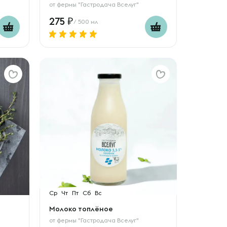
от
фермы "Гастродача Вселуг"
275
/ 500 мл
Ср
Чт
Пт
Сб
Вс
Молоко топлёное
от
фермы "Гастродача Вселуг"