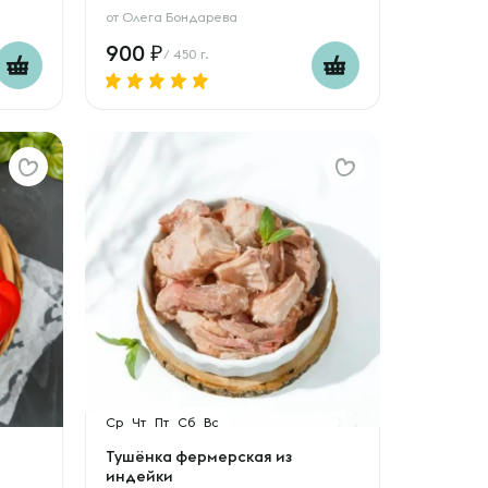
от
Олега Бондарева
900
/ 450 г.
Ср
Чт
Пт
Сб
Вс
Тушёнка фермерская из
индейки