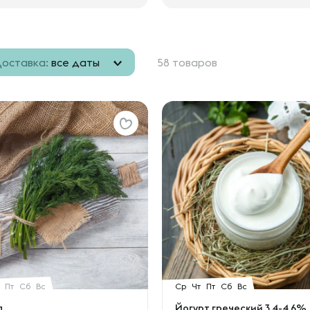
оставка:
все даты
58 товаров
Пт
Сб
Вс
Ср
Чт
Пт
Сб
Вс
п
Йогурт греческий 3,4-4,6%