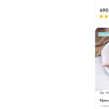
69
Замо
Ср
Чт
Крыл
от
Евг