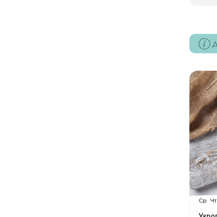
Д
Ср
Чт
Укро