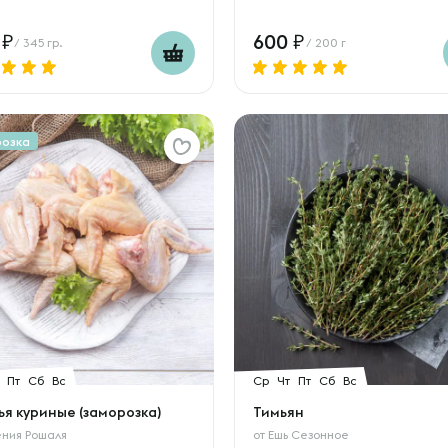
0
600
/ 345 гр.
/ 200 г
розка
Пт
Сб
Вс
Ср
Чт
Пт
Сб
Вс
ья куриные (заморозка)
Тимьян
ения Рошаля
от
Ешь Сезонное