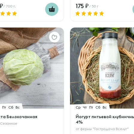
175
/ 700 г.
/ 50 г
Пт
Сб
Вс
Ср
Чт
Пт
Сб
Вс
ста Белокочанная
Йогурт питьевой клубничн
4%
 Сезонное
от
фермы "Гастродача Вселуг"