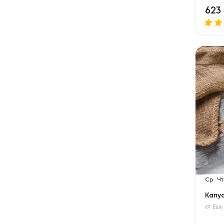
623
Ср
Чт
Капу
от
Ешь