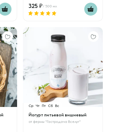
325
/ 500 мл
Ср
Чт
Пт
Сб
Вс
ый
Йогурт питьевой вишневый
от
фермы "Гастродача Вселуг"