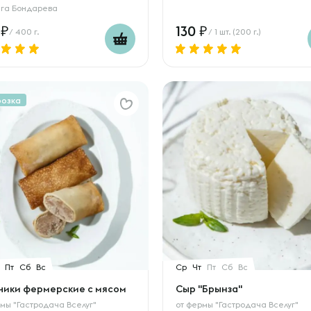
га Бондарева
0
130
/ 400 г.
/ 1 шт. (200 г.)
розка
Пт
Сб
Вс
Ср
Чт
Пт
Сб
Вс
чики фермерские с мясом
Сыр "Брынза"
мы "Гастродача Вселуг"
от
фермы "Гастродача Вселуг"