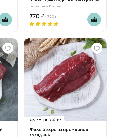
от
Евгения Рошаля
770
/ 700 г.
Ср
Чт
Пт
Сб
Вс
ой
Филе бедра из мраморной
говядины