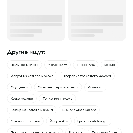
Другие ищут:
Цельное молоко
Молоко 3%
Творог 9%
Кефир
Йогурт из козьего молока
Творог из топленого молока
Сгущенка
Сметана термостатная
Ряженка
Козье молоко
Топленое молоко
Кефир из козьего молока
Шоколадное масло
Масло с зеленью
Йогурт 4%
Греческий йогурт
Простокваша мечниковская
Рикотта
Творожный сыр