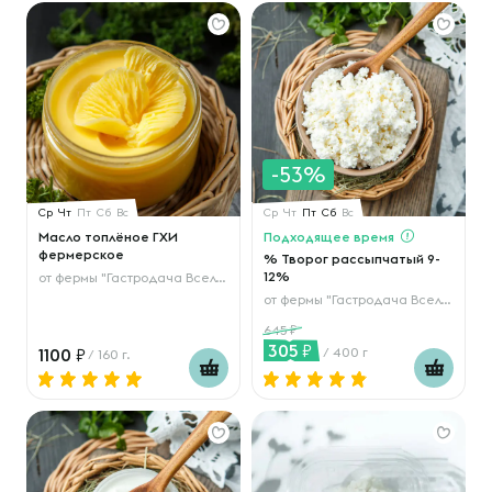
-53%
Ср
Чт
Пт
Сб
Вс
Ср
Чт
Пт
Сб
Вс
Масло топлёное ГХИ
Подходящее время
фермерское
% Творог рассыпчатый 9-
12%
от
фермы "Гастродача Вселуг"
от
фермы "Гастродача Вселуг"
645
305
1100
/ 400 г
/ 160 г.