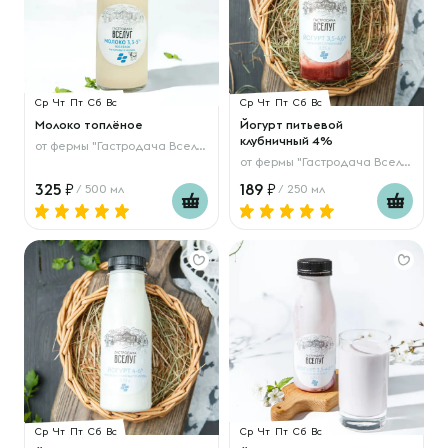
Ср
Чт
Пт
Сб
Вс
Ср
Чт
Пт
Сб
Вс
Молоко топлёное
Йогурт питьевой
клубничный 4%
от
фермы "Гастродача Вселуг"
от
фермы "Гастродача Вселуг"
325
189
/ 500 мл
/ 250 мл
Ср
Чт
Пт
Сб
Вс
Ср
Чт
Пт
Сб
Вс