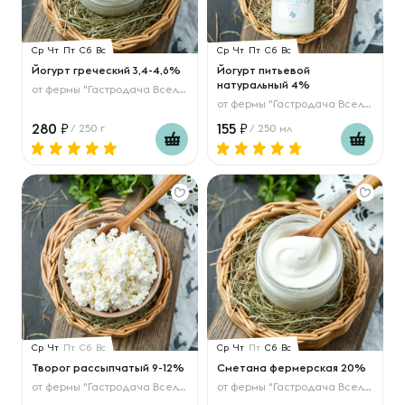
Ср
Чт
Пт
Сб
Вс
Ср
Чт
Пт
Сб
Вс
Йогурт греческий 3,4-4,6%
Йогурт питьевой
натуральный 4%
от
фермы "Гастродача Вселуг"
от
фермы "Гастродача Вселуг"
280
155
/ 250 г
/ 250 мл
Ср
Чт
Пт
Сб
Вс
Ср
Чт
Пт
Сб
Вс
Творог рассыпчатый 9-12%
Сметана фермерская 20%
от
фермы "Гастродача Вселуг"
от
фермы "Гастродача Вселуг"