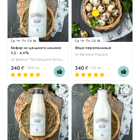
Ср
Чт
Пт
Сб
Вс
Ср
Чт
Пт
Сб
Вс
Кефир из цельного молока
Яйца перепелиные
3,2 - 4,6%
от
Евгения Рошаля
от
фермы "Гастродача Вселуг"
240
340
/ 500 мл
/ 20 шт