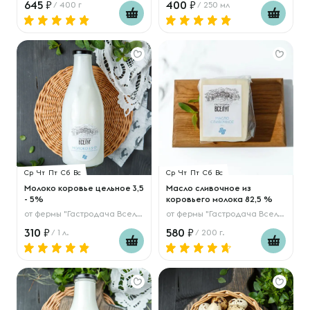
645
400
/ 400 г
/ 250 мл
Ср
Чт
Пт
Сб
Вс
Ср
Чт
Пт
Сб
Вс
Молоко коровье цельное 3,5
Масло сливочное из
- 5%
коровьего молока 82,5 %
от
фермы "Гастродача Вселуг"
от
фермы "Гастродача Вселуг"
310
580
/ 1 л.
/ 200 г.