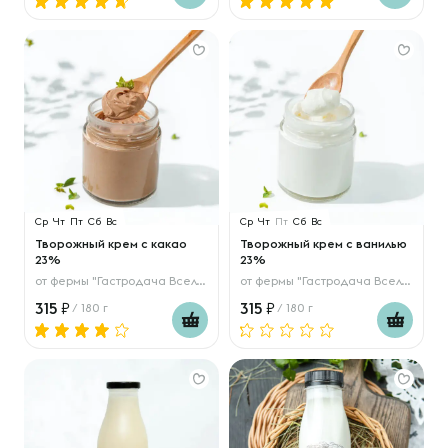
Ср
Чт
Пт
Сб
Вс
Ср
Чт
Пт
Сб
Вс
Творожный крем с какао
Творожный крем с ванилью
23%
23%
от
фермы "Гастродача Вселуг"
от
фермы "Гастродача Вселуг"
315
315
/ 180 г
/ 180 г