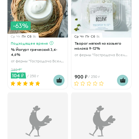
-63%
Ср
Чт
Пт
Сб
Вс
Ср
Чт
Пт
Сб
Вс
Подходящее время
Творог мягкий из козьего
молока 9-12%
% Йогурт греческий 3,4-
4,6%
от
фермы "Гастродача Вселуг"
от
фермы "Гастродача Вселуг"
280
104
/ 250 г
900
/ 250 г