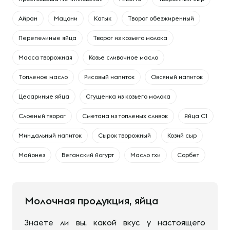
Айран
Мацони
Катык
Творог обезжиренный
Перепелиные яйца
Творог из козьего молока
Масса творожная
Козье сливочное масло
Топленое масло
Рисовый напиток
Овсяный напиток
Цесариные яйца
Сгущенка из козьего молока
Слоеный творог
Сметана из топленых сливок
Яйца С1
Миндальный напиток
Сырок творожный
Козий сыр
Майонез
Веганский йогурт
Масло гхи
Сорбет
Молочная продукция, яйца
Знаете ли вы, какой вкус у настоящего