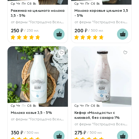
Ср
Чт
Пт
Сб
Вс
Ср
Чт
Пт
Сб
Вс
Ряженка из цельного молока
Молоко коровье цельное 3,5
3,5 - 5%
- 5%
от
фермы "Гастродача Вселуг"
от
фермы "Гастродача Вселуг"
250
200
/ 250 мл
/ 500 мл
Ср
Чт
Пт
Сб
Вс
Ср
Чт
Пт
Сб
Вс
Молоко козье 3,5 - 5%
Кефир «Молодость» с
клюквой, без сахара 1%
от
фермы "Гастродача Вселуг"
от
фермы "Гастродача Вселуг"
350
275
/ 500 мл
/ 500 мл