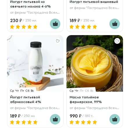
Йогурт питьевой из
Йогурт питьевой вишневый
овечьего молока 4-6%
от
фермы "Гастродача Вселуг"
от
фермы "Гастродача Вселуг"
230
189
/ 250 мл
/ 250 мл
Ср
Чт
Пт
Сб
Вс
Ср
Чт
Пт
Сб
Вс
Йогурт питьевой
Масло топлёное
абрикосовый 4%
фермерское, 99%
от
фермы "Гастродача Вселуг"
от
фермы "Гастродача Вселуг"
189
990
/ 250 мл
/ 180 г.