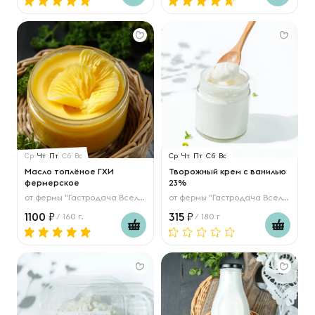
Ср
Чт
Пт
Сб
Вс
Ср
Чт
Пт
Сб
Вс
Масло топлёное ГХИ
Творожный крем с ванилью
фермерское
23%
от
фермы "Гастродача Вселуг"
от
фермы "Гастродача Вселуг"
1100
315
/ 160 г.
/ 180 г