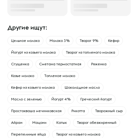
Другие ищут:
Цельное молоко
Молоко 3%
Творог 9%
Кефир
Йогурт из козьего молока
Творог из топленого молока
Сгущенка
Сметана термостатная
Ряженка
Козье молоко
Топленое молоко
Кефир из козьего молока
Шоколадное масло
Масло с зеленью
Йогурт 4%
Греческий йогурт
Простокваша мечниковская
Рикотта
Творожный сыр
Айран
Мацони
Катык
Творог обезжиренный
Перепелиные яйца
Творог из козьего молока