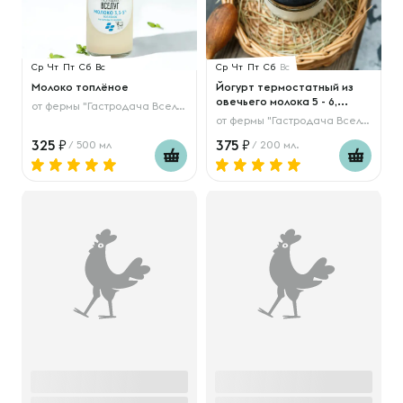
Ср
Чт
Пт
Сб
Вс
Ср
Чт
Пт
Сб
Вс
Молоко топлёное
Йогурт термостатный из
овечьего молока 5 - 6,...
от
фермы "Гастродача Вселуг"
от
фермы "Гастродача Вселуг"
325
375
/ 500 мл
/ 200 мл.