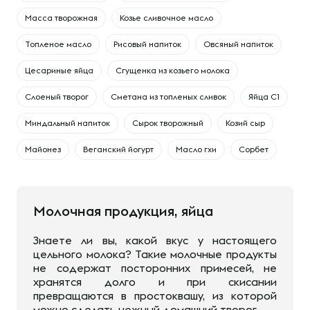
Масса творожная
Козье сливочное масло
Топленое масло
Рисовый напиток
Овсяный напиток
Цесариные яйца
Сгущенка из козьего молока
Слоеный творог
Сметана из топленых сливок
Яйца С1
Миндальный напиток
Сырок творожный
Козий сыр
Майонез
Веганский йогурт
Масло гхи
Сорбет
Молочная продукция, яйца
Знаете ли вы, какой вкус у настоящего
цельного молока? Такие молочные продукты
не содержат посторонних примесей, не
хранятся долго и при скисании
превращаются в простоквашу, из которой
можно сделать нежный домашний творог.