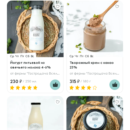
Ср
Чт
Пт
Сб
Вс
Ср
Чт
Пт
Сб
Вс
Йогурт питьевой из
Творожный крем с какао
овечьего молока 4-6%
23%
от
фермы "Гастродача Вселуг"
от
фермы "Гастродача Вселуг"
230
315
/ 250 мл
/ 180 г