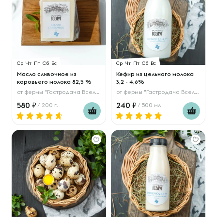
Ср
Чт
Пт
Сб
Вс
Ср
Чт
Пт
Сб
Вс
Масло сливочное из
Кефир из цельного молока
коровьего молока 82,5 %
3,2 - 4,6%
от
фермы "Гастродача Вселуг"
от
фермы "Гастродача Вселуг"
580
240
/ 200 г.
/ 500 мл