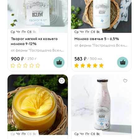
Ср
Чт
Пт
Сб
Вс
Ср
Чт
Пт
Сб
Вс
Творог мягкий из козьего
Молоко овечье 5 - 6,5%
молока 9-12%
от
фермы "Гастродача Вселуг"
от
фермы "Гастродача Вселуг"
900
583
/ 250 г
/ 500 мл
Ср
Чт
Пт
Сб
Вс
Ср
Чт
Пт
Сб
Вс