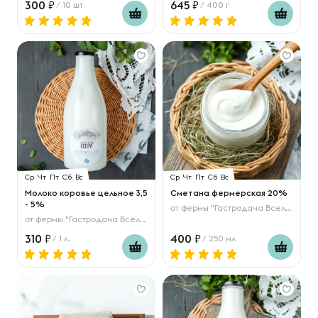
300
645
/ 10 шт
/ 400 г
Ср
Чт
Пт
Сб
Вс
Ср
Чт
Пт
Сб
Вс
Молоко коровье цельное 3,5
Сметана фермерская 20%
- 5%
от
фермы "Гастродача Вселуг"
от
фермы "Гастродача Вселуг"
310
400
/ 1 л.
/ 250 мл