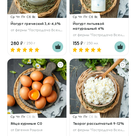
Ср
Чт
Пт
Сб
Вс
Ср
Чт
Пт
Сб
Вс
Йогурт греческий 3,4-4,6%
Йогурт питьевой
натуральный 4%
от
фермы "Гастродача Вселуг"
от
фермы "Гастродача Вселуг"
280
155
/ 250 г
/ 250 мл
Ср
Чт
Пт
Сб
Вс
Ср
Чт
Пт
Сб
Вс
Яйца куриные С0
Творог рассыпчатый 9-12%
от
Евгения Рошаля
от
фермы "Гастродача Вселуг"