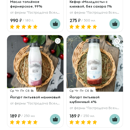
Масло топлёное
Кефир «Молодость» с
фермерское, 99%
клюквой, без сахара 1%
от
фермы "Гастродача Вселуг"
от
фермы "Гастродача Вселуг"
990
275
/ 180 г.
/ 500 мл
Ср
Чт
Пт
Сб
Вс
Ср
Чт
Пт
Сб
Вс
Йогурт питьевой малиновый
Йогурт питьевой
клубничный 4%
от
фермы "Гастродача Вселуг"
от
фермы "Гастродача Вселуг"
189
189
/ 250 мл
/ 250 мл