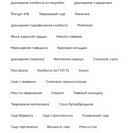
Домашняя колбаса из индейки
Домашние сардельки
Йогурт 4%
Творожный сыр
Ряженка
Домашняя сыровяленая колбаса
Майонез
Филе куриной грудки
Мякоть говяжья
Мраморная говядина
Куриные желудки
Домашняя тушенка
Копченая курица
Соленое сало
Пастрома
Колбаса по ГОСТу
Хумус
Сыр с травами
Сметана термостатная
Масса творожная
Паштет
Говяжий холодец
Творожная запеканка
Сало бутербродное
Сыр буррата
Сыр страчателла
Плавленый сыр
Сыр горгонзола
Валансе сыр
Масло гхи