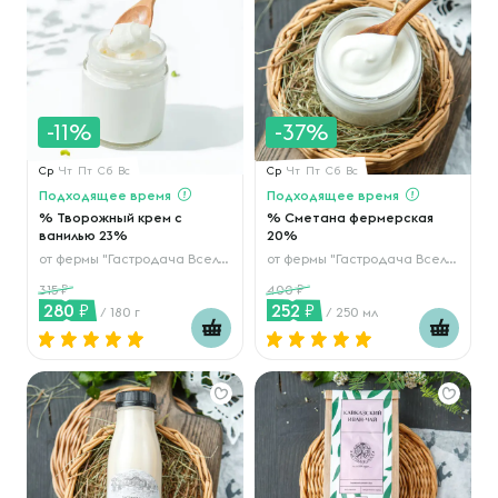
-11%
-37%
Ср
Чт
Пт
Сб
Вс
Ср
Чт
Пт
Сб
Вс
Подходящее время
Подходящее время
% Творожный крем с
% Сметана фермерская
ванилью 23%
20%
от
фермы "Гастродача Вселуг"
от
фермы "Гастродача Вселуг"
315
400
280
252
/ 180 г
/ 250 мл