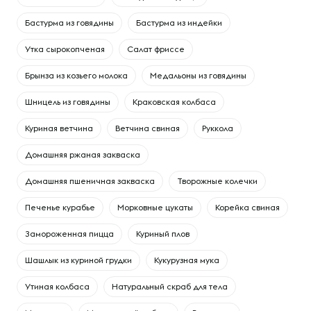
Бастурма из говядины
Бастурма из индейки
Утка сырокопченая
Салат фриссе
Брынза из козьего молока
Медальоны из говядины
Шницель из говядины
Краковская колбаса
Куриная ветчина
Ветчина свиная
Руккола
Домашняя ржаная закваска
Домашняя пшеничная закваска
Творожные колечки
Печенье курабье
Морковные цукаты
Корейка свиная
Замороженная пицца
Куриный плов
Шашлык из куриной грудки
Кукурузная мука
Утиная колбаса
Натуральный скраб для тела