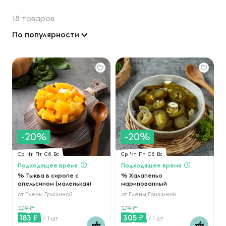
18 товаров
По популярности
-20%
-20%
Ср
Чт
Пт
Сб
Вс
Ср
Чт
Пт
Сб
Вс
Подходящее время
Подходящее время
% Тыква в сиропе с
% Халапеньо
апельсином (маленькая)
маринованный
от
Елены Гришиной
от
Елены Гришиной
229
379
183
305
/ 1 шт
/ 1 шт