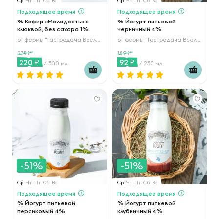
Ср
Чт
Пт
Сб
Вс
Ср
Чт
Пт
Сб
Вс
Подходящее время
Подходящее время
% Кефир «Молодость» с
% Йогурт питьевой
клюквой, без сахара 1%
черничный 4%
от
фермы "Гастродача Вселуг"
от
фермы "Гастродача Вселуг"
275
189
220
92
/ 500 мл
/ 250 мл
-51%
-51%
Ср
Чт
Пт
Сб
Вс
Ср
Чт
Пт
Сб
Вс
Подходящее время
Подходящее время
% Йогурт питьевой
% Йогурт питьевой
персиковый 4%
клубничный 4%