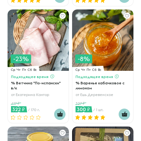
-23%
-8%
Ср
Чт
Пт
Сб
Вс
Ср
Чт
Пт
Сб
Вс
Подходящее время
Подходящее время
% Ветчина "По-испански"
% Варенье кабачковое с
в/к
лимоном
от
Екатерина Кантор
от
Ешь Деревенское
417
327
322
300
/ 170 г.
/ 1 шт.