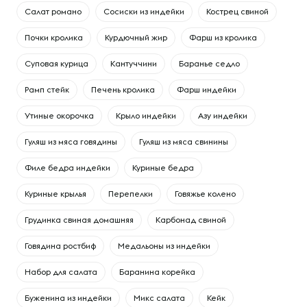
Салат романо
Сосиски из индейки
Кострец свиной
Почки кролика
Курдючный жир
Фарш из кролика
Суповая курица
Кантуччини
Баранье седло
Рамп стейк
Печень кролика
Фарш индейки
Утиные окорочка
Крыло индейки
Азу индейки
Гуляш из мяса говядины
Гуляш из мяса свинины
Филе бедра индейки
Куриные бедра
Куриные крылья
Перепелки
Говяжье колено
Грудинка свиная домашняя
Карбонад свиной
Говядина ростбиф
Медальоны из индейки
Набор для салата
Баранина корейка
Буженина из индейки
Микс салата
Кейк