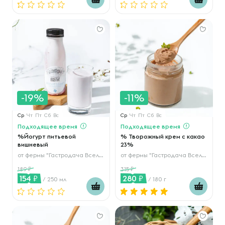
-19%
-11%
Ср
Чт
Пт
Сб
Вс
Ср
Чт
Пт
Сб
Вс
Подходящее время
Подходящее время
%Йогурт питьевой
% Творожный крем с какао
вишневый
23%
от
фермы "Гастродача Вселуг"
от
фермы "Гастродача Вселуг"
189
315
154
280
/ 250 мл
/ 180 г