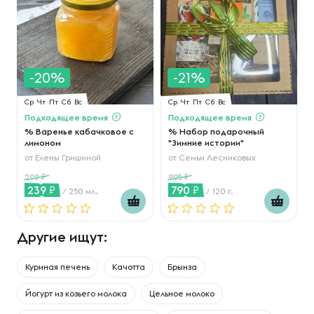
-20%
-21%
Ср
Чт
Пт
Сб
Вс
Ср
Чт
Пт
Сб
Вс
Подходящее время
Подходящее время
% Варенье кабачковое с
% Набор подарочный
лимоном
"Зимние истории"
от
Елены Гришиной
от
Семьи Лесниковых
298
995
239
790
/ 250 мл.
/ 120 г.
Другие ищут:
Куриная печень
Качотта
Брынза
Йогурт из козьего молока
Цельное молоко