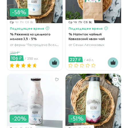
-58%
Ср
Чт
Пт
Сб
Вс
Ср
Чт
Пт
Сб
Вс
Подходящее время
Подходящее время
% Ряженка из цельного
% Напиток чайный
молока 3,5 - 5%
Кавказский иван-чай
от
фермы "Гастродача Вселуг"
от
Семьи Лесниковых
250
106
/ 250 мл
227
/ 40 г.
-20%
-51%