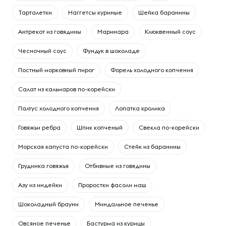
Тарталетки
Наггетсы куриные
Шейка баранины
Антрекот из говядины
Маринара
Клюквенный соус
Чесночный соус
Фундук в шоколаде
Постный морковный пирог
Форель холодного копчения
Салат из кальмаров по-корейски
Палтус холодного копчения
Лопатка кролика
Говяжьи ребра
Шпик копченый
Свекла по-корейски
Морская капуста по-корейски
Cтейк из баранины
Грудинка говяжья
Отбивные из говядины
Азу из индейки
Проростки фасоли маш
Шоколадный брауни
Миндальное печенье
Овсяное печенье
Бастурма из курицы