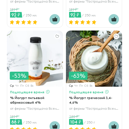
от
фермы "Гастродача Вселуг"
от
фермы "Гастродача Вселуг"
189
189
92
92
/ 250 мл
/ 250 мл
-53%
-63%
Ср
Чт
Пт
Сб
Вс
Ср
Чт
Пт
Сб
Вс
Подходящее время
Подходящее время
% Йогурт питьевой
% Йогурт греческий 3,4-
абрикосовый 4%
4,6%
от
фермы "Гастродача Вселуг"
от
фермы "Гастродача Вселуг"
189
280
88
104
/ 250 мл
/ 250 г