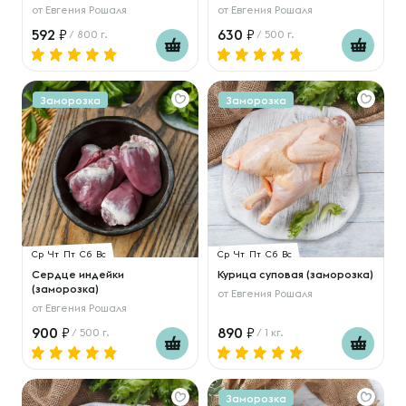
от
Евгения Рошаля
от
Евгения Рошаля
592
630
/ 800 г.
/ 500 г.
Заморозка
Заморозка
Ср
Чт
Пт
Сб
Вс
Ср
Чт
Пт
Сб
Вс
Сердце индейки
Курица суповая (заморозка)
(заморозка)
от
Евгения Рошаля
от
Евгения Рошаля
900
890
/ 500 г.
/ 1 кг.
Заморозка