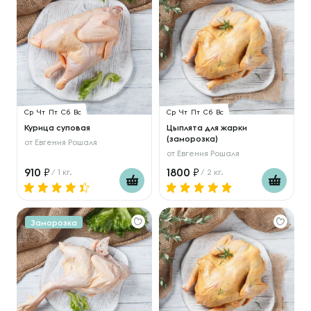
Ср
Чт
Пт
Сб
Вс
Ср
Чт
Пт
Сб
Вс
Курица суповая
Цыплята для жарки
(заморозка)
от
Евгения Рошаля
от
Евгения Рошаля
910
1800
/ 1 кг.
/ 2 кг.
Заморозка