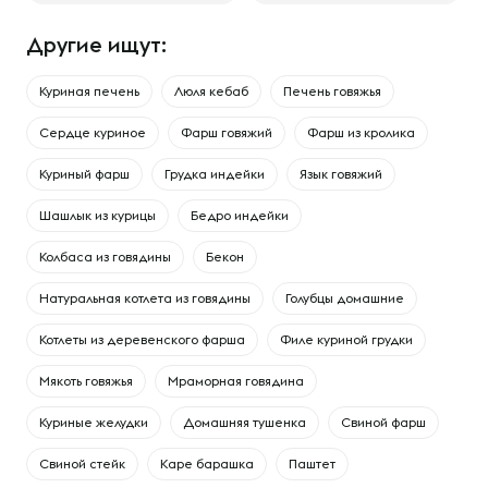
Другие ищут:
Куриная печень
Люля кебаб
Печень говяжья
Сердце куриное
Фарш говяжий
Фарш из кролика
Куриный фарш
Грудка индейки
Язык говяжий
Шашлык из курицы
Бедро индейки
Колбаса из говядины
Бекон
Натуральная котлета из говядины
Голубцы домашние
Котлеты из деревенского фарша
Филе куриной грудки
Мякоть говяжья
Мраморная говядина
Куриные желудки
Домашняя тушенка
Свиной фарш
Свиной стейк
Каре барашка
Паштет