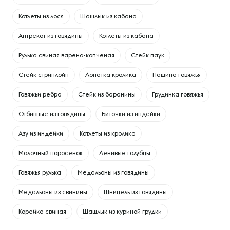
Котлеты из лося
Шашлык из кабана
Антрекот из говядины
Котлеты из кабана
Рулька свиная варено-копченая
Стейк паук
Стейк стриплойн
Лопатка кролика
Пашина говяжья
Говяжьи ребра
Cтейк из баранины
Грудинка говяжья
Отбивные из говядины
Биточки из индейки
Азу из индейки
Котлеты из кролика
Молочный поросенок
Ленивые голубцы
Говяжья рулька
Медальоны из говядины
Медальоны из свинины
Шницель из говядины
Корейка свиная
Шашлык из куриной грудки