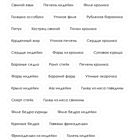
Свиной язык
Печень индейки
Филе кролика
Голяшка оссобуко
Утиное филе
Рубленая баранина
Петух
Кострец свиной
Почки кролика
Курдючный жир
Утиная печень
Сердце кролика
Сердце индейки
Фарш из кролика
Суповая курица
Баранье седло
Рамп стейк
Печень кролика
Фарш индейки
Бараний фарш
Утиные окорочка
Крыло индейки
Азу индейки
Гуляш из мяса говядины
Скерт стейк
Гуляш из мяса свинины
Филе бедра курицы
Филе бедра индейки
Куриные бедра
Говяжьи фрикадельки
Фрикадельки из индейки
Голень индейки