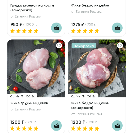
Грудка куриная на кости
Филе бедра индейки
(заморозка)
от
Евгения Рошаля
от
Евгения Рошаля
950
1275
/ 1000 г.
/ 750 г.
Заморозка
Ср
Чт
Пт
Сб
Вс
Ср
Чт
Пт
Сб
Вс
Филе грудки индейки
Филе бедра индейки
(заморозка)
от
Евгения Рошаля
от
Евгения Рошаля
1200
1200
/ 750 г.
/ 750 г.