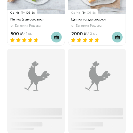
Ср
Чт
Пт
Сб
Вс
Ср
Чт
Пт
Сб
Вс
Петух (заморозка)
Цыплята для жарки
от
Евгения Рошаля
от
Евгения Рошаля
800
2000
/ 1 кг.
/ 2 кг.