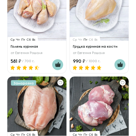
Ср
Чт
Пт
Сб
Вс
Ср
Чт
Пт
Сб
Вс
Голень куриная
Грудка куриная на кости
от
Евгения Рошаля
от
Евгения Рошаля
581
990
/ 700 г.
/ 1000 г.
Заморозка
Ср
Чт
Пт
Сб
Вс
Ср
Чт
Пт
Сб
Вс