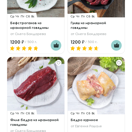
Ср
Чт
Пт
Сб
Вс
Ср
Чт
Пт
Сб
Вс
Бефстроганов из
Гуляш из мраморной
мраморной говядины
говядины
от
Олега Бондарева
от
Олега Бондарева
1200
1200
/ 500 г.
/ 500 г.
Ср
Чт
Пт
Сб
Вс
Ср
Чт
Пт
Сб
Вс
Филе бедра из мраморной
Бедро куриное
говядины
от
Евгения Рошаля
от
Олега Бондарева