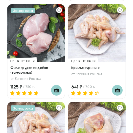
Заморозка
Ср
Чт
Пт
Сб
Вс
Ср
Чт
Пт
Сб
Вс
Филе грудки индейки
Крылья куриные
(заморозка)
от
Евгения Рошаля
от
Евгения Рошаля
1125
641
/ 750 г.
/ 700 г.
Заморозка