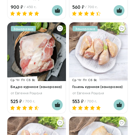
900
560
/ 450 г.
/ 700 г.
Заморозка
Заморозка
Ср
Чт
Пт
Сб
Вс
Ср
Чт
Пт
Сб
Вс
Бедро куриное (заморозка)
Голень куриная (заморозка)
от
Евгения Рошаля
от
Евгения Рошаля
525
553
/ 700 г.
/ 700 г.