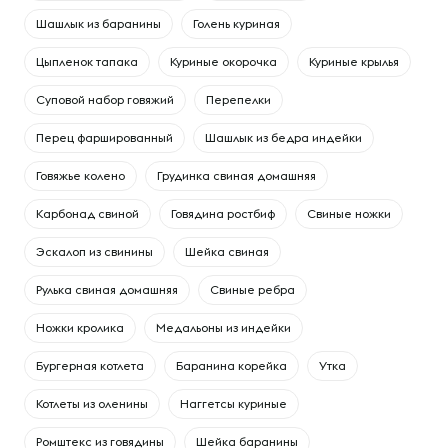
Шашлык из баранины
Голень куриная
Цыпленок тапака
Куриные окорочка
Куриные крылья
Суповой набор говяжий
Перепелки
Перец фаршированный
Шашлык из бедра индейки
Говяжье колено
Грудинка свиная домашняя
Карбонад свиной
Говядина ростбиф
Свиные ножки
Эскалоп из свинины
Шейка свиная
Рулька свиная домашняя
Свиные ребра
Ножки кролика
Медальоны из индейки
Бургерная котлета
Баранина корейка
Утка
Котлеты из оленины
Наггетсы куриные
Ромштекс из говядины
Шейка баранины