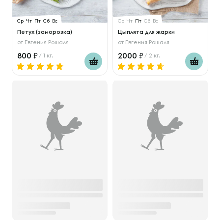
Ср
Чт
Пт
Сб
Вс
Ср
Чт
Пт
Сб
Вс
Петух (заморозка)
Цыплята для жарки
от
Евгения Рошаля
от
Евгения Рошаля
800
2000
/ 1 кг.
/ 2 кг.