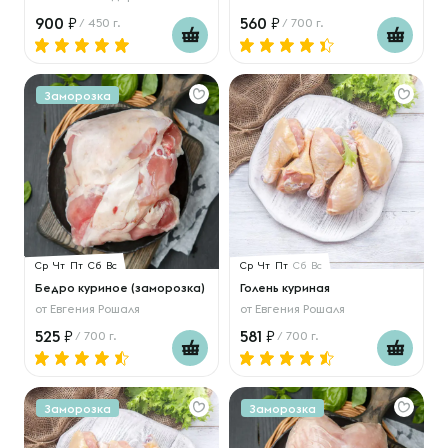
900
560
/ 450 г.
/ 700 г.
Заморозка
Ср
Чт
Пт
Сб
Вс
Ср
Чт
Пт
Сб
Вс
Бедро куриное (заморозка)
Голень куриная
от
Евгения Рошаля
от
Евгения Рошаля
525
581
/ 700 г.
/ 700 г.
Заморозка
Заморозка