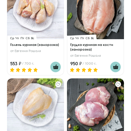
Ср
Чт
Пт
Сб
Вс
Ср
Чт
Пт
Сб
Вс
Голень куриная (заморозка)
Грудка куриная на кости
(заморозка)
от
Евгения Рошаля
от
Евгения Рошаля
553
950
/ 700 г.
/ 1000 г.