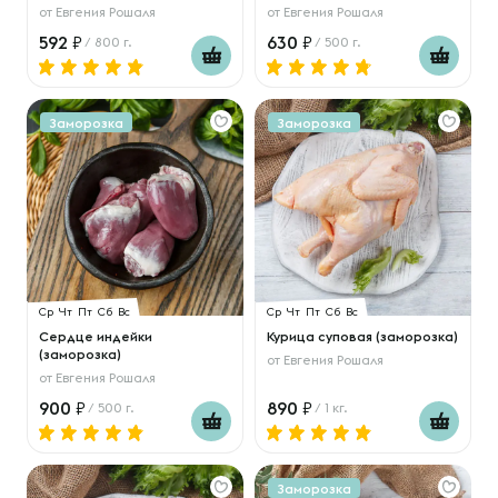
от
Евгения Рошаля
от
Евгения Рошаля
592
630
/ 800 г.
/ 500 г.
Заморозка
Заморозка
Ср
Чт
Пт
Сб
Вс
Ср
Чт
Пт
Сб
Вс
Сердце индейки
Курица суповая (заморозка)
(заморозка)
от
Евгения Рошаля
от
Евгения Рошаля
900
890
/ 500 г.
/ 1 кг.
Заморозка