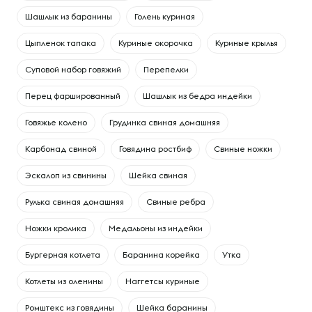
Шашлык из баранины
Голень куриная
Цыпленок тапака
Куриные окорочка
Куриные крылья
Суповой набор говяжий
Перепелки
Перец фаршированный
Шашлык из бедра индейки
Говяжье колено
Грудинка свиная домашняя
Карбонад свиной
Говядина ростбиф
Свиные ножки
Эскалоп из свинины
Шейка свиная
Рулька свиная домашняя
Свиные ребра
Ножки кролика
Медальоны из индейки
Бургерная котлета
Баранина корейка
Утка
Котлеты из оленины
Наггетсы куриные
Ромштекс из говядины
Шейка баранины