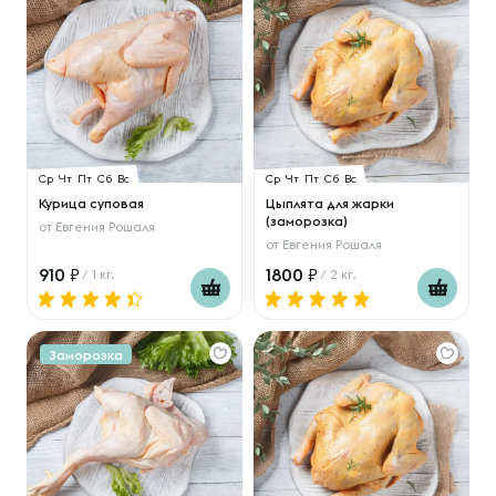
Ср
Чт
Пт
Сб
Вс
Ср
Чт
Пт
Сб
Вс
Курица суповая
Цыплята для жарки
(заморозка)
от
Евгения Рошаля
от
Евгения Рошаля
910
1800
/ 1 кг.
/ 2 кг.
Заморозка