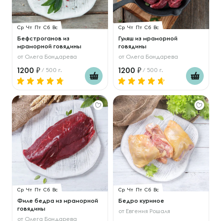
Ср
Чт
Пт
Сб
Вс
Ср
Чт
Пт
Сб
Вс
Бефстроганов из
Гуляш из мраморной
мраморной говядины
говядины
от
Олега Бондарева
от
Олега Бондарева
1200
1200
/ 500 г.
/ 500 г.
Ср
Чт
Пт
Сб
Вс
Ср
Чт
Пт
Сб
Вс
Филе бедра из мраморной
Бедро куриное
говядины
от
Евгения Рошаля
от
Олега Бондарева