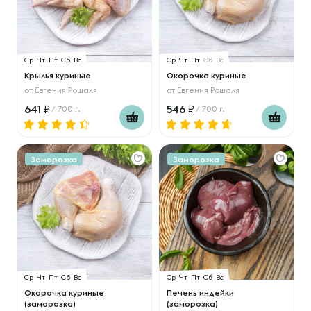
Ср
Чт
Пт
Сб
Вс
Ср
Чт
Пт
Сб
Вс
Крылья куриные
Окорочка куриные
от
Евгения Рошаля
от
Евгения Рошаля
641
546
/ 700 г.
/ 700 г.
Заморозка
Заморозка
Ср
Чт
Пт
Сб
Вс
Ср
Чт
Пт
Сб
Вс
Окорочка куриные
Печень индейки
(заморозка)
(заморозка)