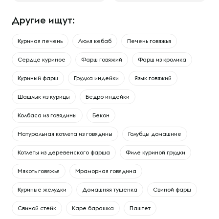
Другие ищут:
Куриная печень
Люля кебаб
Печень говяжья
Сердце куриное
Фарш говяжий
Фарш из кролика
Куриный фарш
Грудка индейки
Язык говяжий
Шашлык из курицы
Бедро индейки
Колбаса из говядины
Бекон
Натуральная котлета из говядины
Голубцы домашние
Котлеты из деревенского фарша
Филе куриной грудки
Мякоть говяжья
Мраморная говядина
Куриные желудки
Домашняя тушенка
Свиной фарш
Свиной стейк
Каре барашка
Паштет