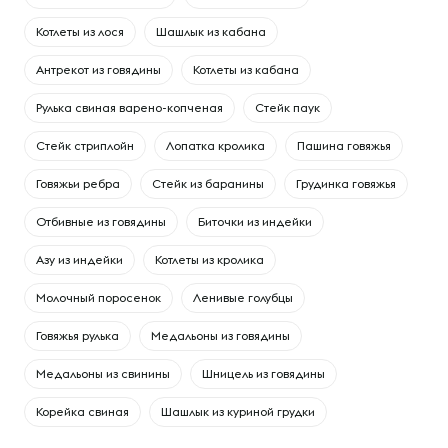
Котлеты из лося
Шашлык из кабана
Антрекот из говядины
Котлеты из кабана
Рулька свиная варено-копченая
Стейк паук
Стейк стриплойн
Лопатка кролика
Пашина говяжья
Говяжьи ребра
Cтейк из баранины
Грудинка говяжья
Отбивные из говядины
Биточки из индейки
Азу из индейки
Котлеты из кролика
Молочный поросенок
Ленивые голубцы
Говяжья рулька
Медальоны из говядины
Медальоны из свинины
Шницель из говядины
Корейка свиная
Шашлык из куриной грудки