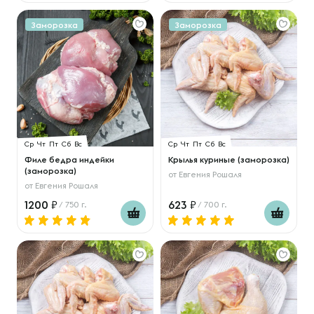
Заморозка
Заморозка
Ср
Чт
Пт
Сб
Вс
Ср
Чт
Пт
Сб
Вс
Филе бедра индейки
Крылья куриные (заморозка)
(заморозка)
от
Евгения Рошаля
от
Евгения Рошаля
1200
623
/ 750 г.
/ 700 г.