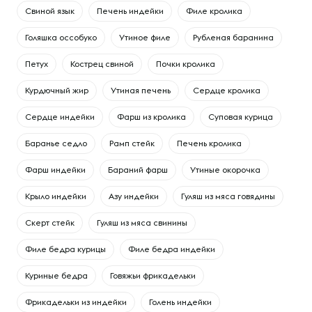
Свиной язык
Печень индейки
Филе кролика
Голяшка оссобуко
Утиное филе
Рубленая баранина
Петух
Кострец свиной
Почки кролика
Курдючный жир
Утиная печень
Сердце кролика
Сердце индейки
Фарш из кролика
Суповая курица
Баранье седло
Рамп стейк
Печень кролика
Фарш индейки
Бараний фарш
Утиные окорочка
Крыло индейки
Азу индейки
Гуляш из мяса говядины
Скерт стейк
Гуляш из мяса свинины
Филе бедра курицы
Филе бедра индейки
Куриные бедра
Говяжьи фрикадельки
Фрикадельки из индейки
Голень индейки