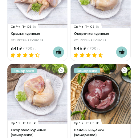
Ср
Чт
Пт
Сб
Вс
Ср
Чт
Пт
Сб
Вс
Крылья куриные
Окорочка куриные
от
Евгения Рошаля
от
Евгения Рошаля
641
546
/ 700 г.
/ 700 г.
Заморозка
Заморозка
Ср
Чт
Пт
Сб
Вс
Ср
Чт
Пт
Сб
Вс
Окорочка куриные
Печень индейки
(заморозка)
(заморозка)