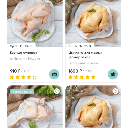
Ср
Чт
Пт
Сб
Вс
Ср
Чт
Пт
Сб
Вс
Курица суповая
Цыплята для жарки
(заморозка)
от
Евгения Рошаля
от
Евгения Рошаля
910
1800
/ 1 кг.
/ 2 кг.
Заморозка