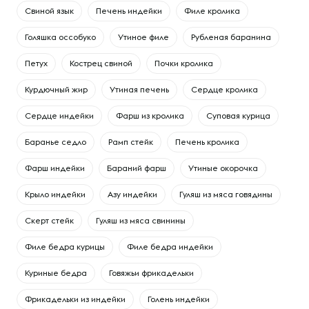
Свиной язык
Печень индейки
Филе кролика
Голяшка оссобуко
Утиное филе
Рубленая баранина
Петух
Кострец свиной
Почки кролика
Курдючный жир
Утиная печень
Сердце кролика
Сердце индейки
Фарш из кролика
Суповая курица
Баранье седло
Рамп стейк
Печень кролика
Фарш индейки
Бараний фарш
Утиные окорочка
Крыло индейки
Азу индейки
Гуляш из мяса говядины
Скерт стейк
Гуляш из мяса свинины
Филе бедра курицы
Филе бедра индейки
Куриные бедра
Говяжьи фрикадельки
Фрикадельки из индейки
Голень индейки