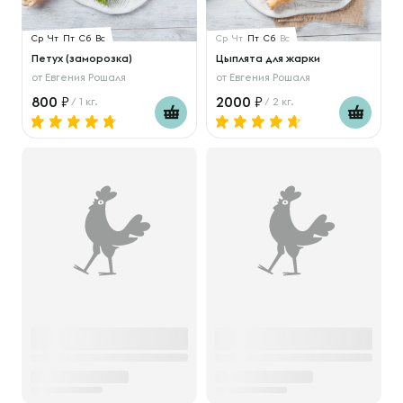
Ср
Чт
Пт
Сб
Вс
Ср
Чт
Пт
Сб
Вс
Петух (заморозка)
Цыплята для жарки
от
Евгения Рошаля
от
Евгения Рошаля
800
2000
/ 1 кг.
/ 2 кг.