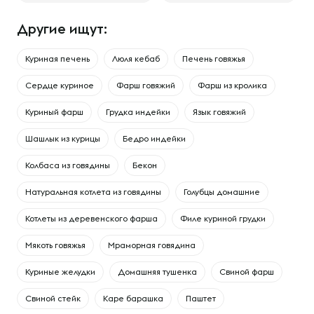
Другие ищут:
Куриная печень
Люля кебаб
Печень говяжья
Сердце куриное
Фарш говяжий
Фарш из кролика
Куриный фарш
Грудка индейки
Язык говяжий
Шашлык из курицы
Бедро индейки
Колбаса из говядины
Бекон
Натуральная котлета из говядины
Голубцы домашние
Котлеты из деревенского фарша
Филе куриной грудки
Мякоть говяжья
Мраморная говядина
Куриные желудки
Домашняя тушенка
Свиной фарш
Свиной стейк
Каре барашка
Паштет