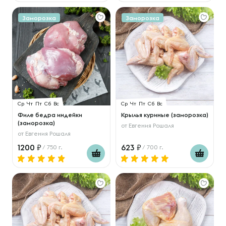
Заморозка
Заморозка
Ср
Чт
Пт
Сб
Вс
Ср
Чт
Пт
Сб
Вс
Филе бедра индейки
Крылья куриные (заморозка)
(заморозка)
от
Евгения Рошаля
от
Евгения Рошаля
1200
623
/ 750 г.
/ 700 г.