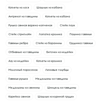
Котлеты из лося
Шашлык из кабана
Антрекот из говядины
Котлеты из кабана
Рулька свиная варено-копченая
Стейк паук
Стейк стриплойн
Лопатка кролика
Пашина говяжья
Говяжьи ребра
Cтейк из баранины
Грудинка говяжья
Отбивные из говядины
Биточки из индейки
Азу из индейки
Котлеты из кролика
Молочный поросенок
Ленивые голубцы
Говяжья рулька
Медальоны из говядины
Медальоны из свинины
Шницель из говядины
Корейка свиная
Шашлык из куриной грудки