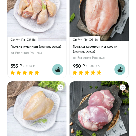
Ср
Чт
Пт
Сб
Вс
Ср
Чт
Пт
Сб
Вс
Голень куриная (заморозка)
Грудка куриная на кости
(заморозка)
от
Евгения Рошаля
от
Евгения Рошаля
553
950
/ 700 г.
/ 1000 г.