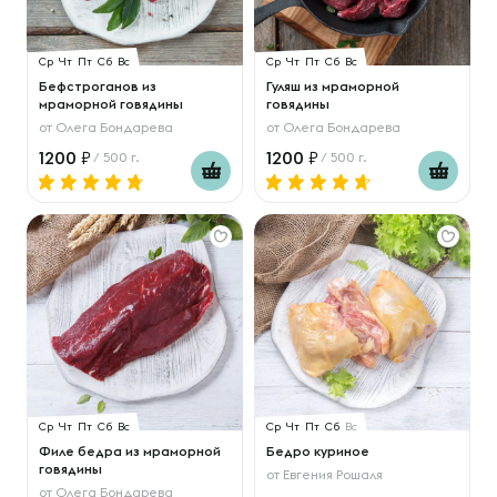
Ср
Чт
Пт
Сб
Вс
Ср
Чт
Пт
Сб
Вс
Бефстроганов из
Гуляш из мраморной
мраморной говядины
говядины
от
Олега Бондарева
от
Олега Бондарева
1200
1200
/ 500 г.
/ 500 г.
Ср
Чт
Пт
Сб
Вс
Ср
Чт
Пт
Сб
Вс
Филе бедра из мраморной
Бедро куриное
говядины
от
Евгения Рошаля
от
Олега Бондарева