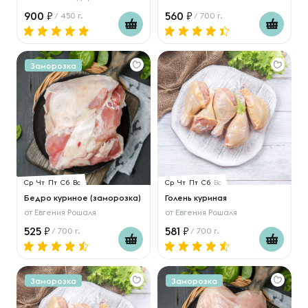
900
560
/ 450 г.
/ 700 г.
Заморозка
Ср
Чт
Пт
Сб
Вс
Ср
Чт
Пт
Сб
Вс
Бедро куриное (заморозка)
Голень куриная
от
Евгения Рошаля
от
Евгения Рошаля
525
581
/ 700 г.
/ 700 г.
Заморозка
Заморозка