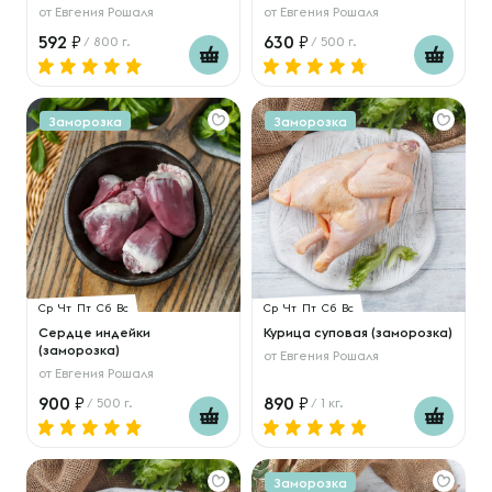
от
Евгения Рошаля
от
Евгения Рошаля
592
630
/ 800 г.
/ 500 г.
Заморозка
Заморозка
Ср
Чт
Пт
Сб
Вс
Ср
Чт
Пт
Сб
Вс
Сердце индейки
Курица суповая (заморозка)
(заморозка)
от
Евгения Рошаля
от
Евгения Рошаля
900
890
/ 500 г.
/ 1 кг.
Заморозка