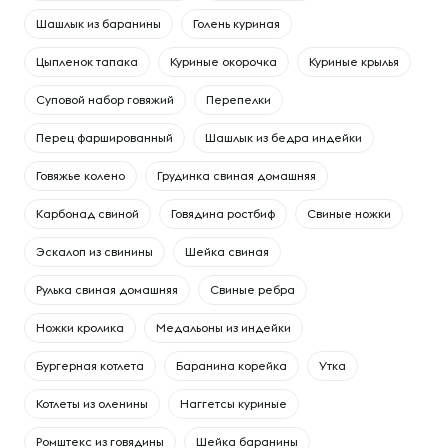
Шашлык из баранины
Голень куриная
Цыпленок тапака
Куриные окорочка
Куриные крылья
Суповой набор говяжий
Перепелки
Перец фаршированный
Шашлык из бедра индейки
Говяжье колено
Грудинка свиная домашняя
Карбонад свиной
Говядина ростбиф
Свиные ножки
Эскалоп из свинины
Шейка свиная
Рулька свиная домашняя
Свиные ребра
Ножки кролика
Медальоны из индейки
Бургерная котлета
Баранина корейка
Утка
Котлеты из оленины
Наггетсы куриные
Ромштекс из говядины
Шейка баранины