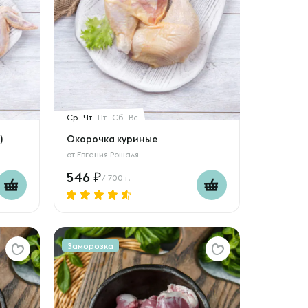
Ср
Чт
Пт
Сб
Вс
)
Окорочка куриные
от
Евгения Рошаля
546
/ 700 г.
Заморозка