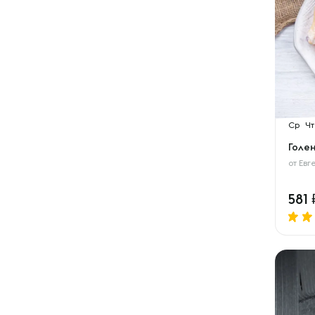
Ср
Чт
Голе
от
Евг
581