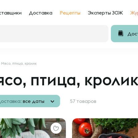
ставщики
Доставка
Рецепты
Эксперты ЗОЖ
Жу
Дост
Мясо, птица, кролик
со, птица, кроли
оставка:
все даты
57 товаров