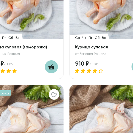
Пт
Сб
Вс
Ср
Чт
Пт
Сб
Вс
а суповая (заморозка)
Курица суповая
ения Рошаля
от
Евгения Рошаля
0
910
/ 1 кг.
/ 1 кг.
розка