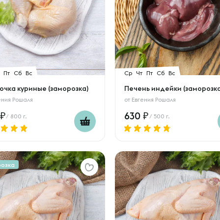
Пт
Сб
Вс
Ср
Чт
Пт
Сб
Вс
очка куриные (заморозка)
Печень индейки (заморозка
ения Рошаля
от
Евгения Рошаля
630
/ 800 г.
/ 500 г.
розка