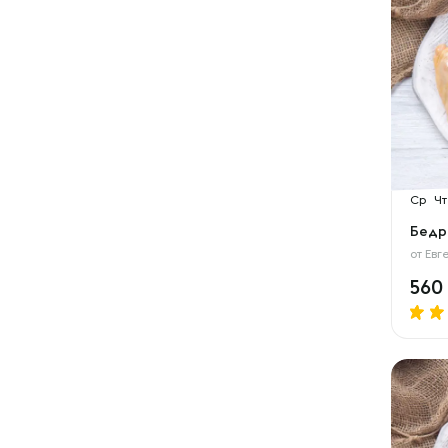
Ср
Чт
Бедр
от
Евг
560