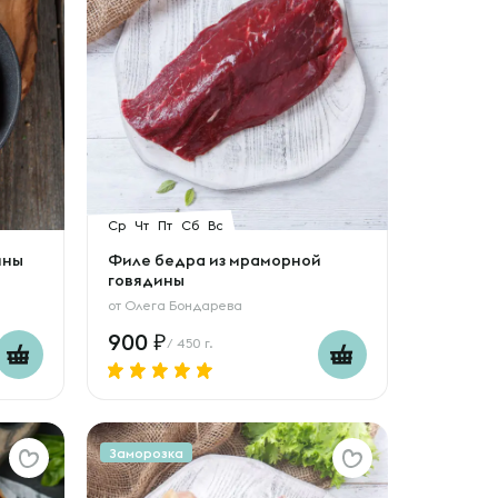
Ср
Чт
Пт
Сб
Вс
ины
Филе бедра из мраморной
говядины
от
Олега Бондарева
900
/ 450 г.
Заморозка