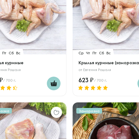
Пт
Сб
Вс
Ср
Чт
Пт
Сб
Вс
ья куриные
Крылья куриные (заморозка
ения Рошаля
от
Евгения Рошаля
623
/ 700 г.
/ 700 г.
розка
Заморозка