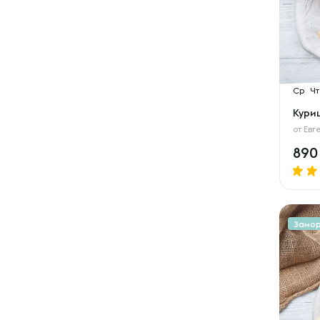
Ср
Чт
Куриц
от
Евг
89
Замо