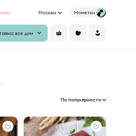
рнал
Москва
Монетки
авка: все дни
к
По популярности