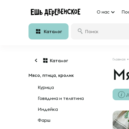
О нас
По
Каталог
Главная
Каталог
Мя
Мясо, птица, кролик
Курица
Д
Говядина и телятина
Индейка
Фарш