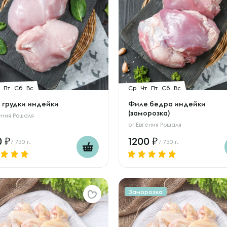
Пт
Сб
Вс
Ср
Чт
Пт
Сб
Вс
 грудки индейки
Филе бедра индейки
(заморозка)
ения Рошаля
от
Евгения Рошаля
0
1200
/ 750 г.
/ 750 г.
Заморозка