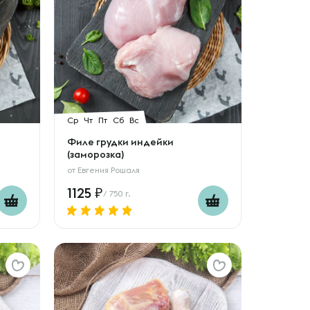
Ср
Чт
Пт
Сб
Вс
Филе грудки индейки
(заморозка)
от
Евгения Рошаля
1125
/ 750 г.