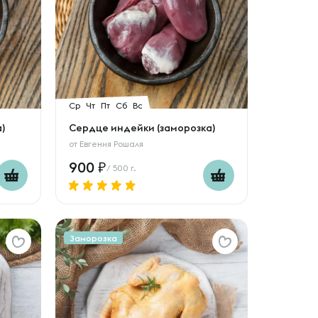
Ср
Чт
Пт
Сб
Вс
)
Сердце индейки (заморозка)
от
Евгения Рошаля
900
/ 500 г.
Заморозка