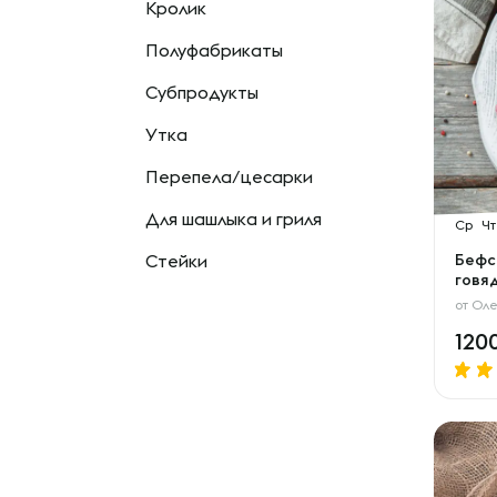
Кролик
Полуфабрикаты
Субпродукты
Утка
Перепела/цесарки
Для шашлыка и гриля
Ср
Чт
Стейки
Бефс
говя
от
Оле
120