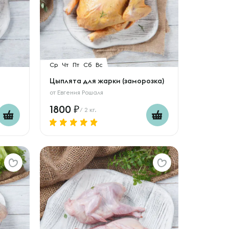
Ср
Чт
Пт
Сб
Вс
Цыплята для жарки (заморозка)
от
Евгения Рошаля
1800
/ 2 кг.