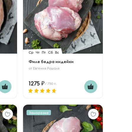
Ср
Чт
Пт
Сб
Вс
Филе бедра индейки
от
Евгения Рошаля
1275
/ 750 г.
Заморозка