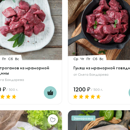
Пт
Сб
Вс
Ср
Чт
Пт
Сб
Вс
троганов из мраморной
Гуляш из мраморной говяд
дины
от
Олега Бондарева
га Бондарева
0
1200
/ 500 г.
/ 500 г.
Заморозка