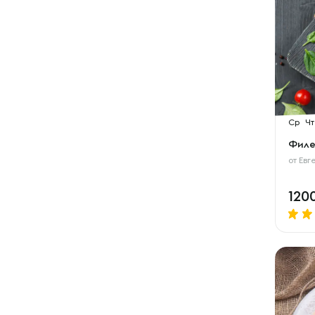
Ср
Чт
Филе
от
Евг
120