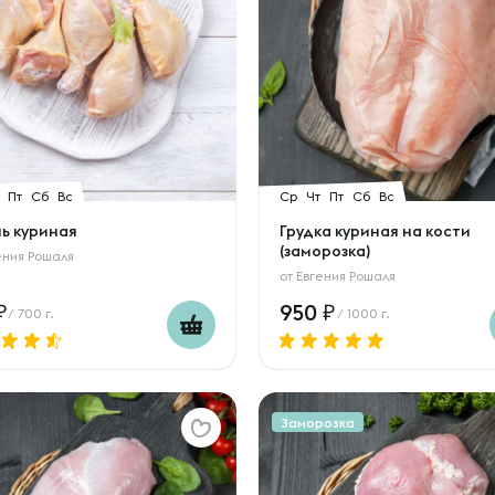
Пт
Сб
Вс
Ср
Чт
Пт
Сб
Вс
нь куриная
Грудка куриная на кости
(заморозка)
ения Рошаля
от
Евгения Рошаля
950
/ 700 г.
/ 1000 г.
Заморозка