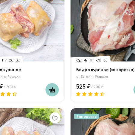
Пт
Сб
Вс
Ср
Чт
Пт
Сб
Вс
о куриное
Бедро куриное (заморозка)
ения Рошаля
от
Евгения Рошаля
525
/ 700 г.
/ 700 г.
Заморозка