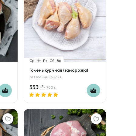
Ср
Чт
Пт
Сб
Вс
Голень куриная (заморозка)
от
Евгения Рошаля
553
/ 700 г.