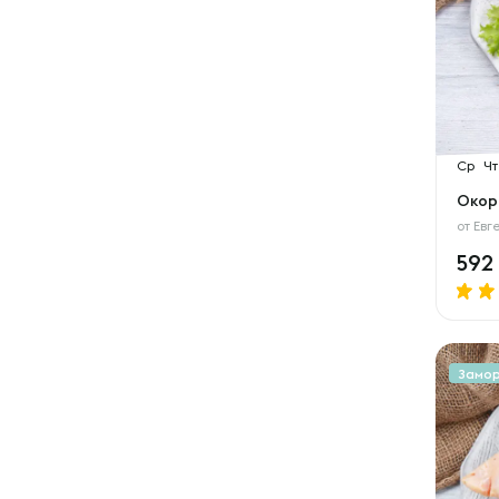
Ср
Чт
Окор
от
Евг
592
Замо